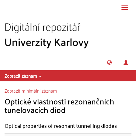
Přeskočit na obsah
Přepn
navig
Zobrazit záznam
Zobrazit minimální záznam
Optické vlastnosti rezonančních
tunelovacích diod
Optical properties of resonant tunnelling diodes