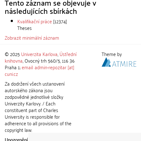
Tento záznam se objevuje v
následujících sbírkách
Kvalifikační práce
[12374]
Theses
Zobrazit minimální záznam
© 2025
Univerzita Karlova
,
Ústřední
Theme by
knihovna
, Ovocný trh 560/5, 116 36
Praha 1;
email: admin-repozitar [at]
cuni.cz
Za dodržení všech ustanovení
autorského zákona jsou
zodpovědné jednotlivé složky
Univerzity Karlovy. / Each
constituent part of Charles
University is responsible for
adherence to all provisions of the
copyright law.
Upozornění / Notice:
Získané