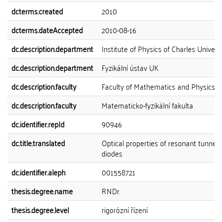
dcterms.created
2010
dcterms.dateAccepted
2010-08-16
dc.description.department
Institute of Physics of Charles Univers
dc.description.department
Fyzikální ústav UK
dc.description.faculty
Faculty of Mathematics and Physics
dc.description.faculty
Matematicko-fyzikální fakulta
dc.identifier.repId
90946
dc.title.translated
Optical properties of resonant tunnell
diodes
dc.identifier.aleph
001558721
thesis.degree.name
RNDr.
thesis.degree.level
rigorózní řízení