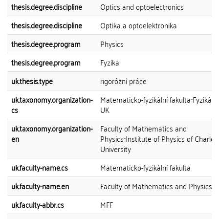
thesis.degree.discipline
Optics and optoelectronics
thesis.degree.discipline
Optika a optoelektronika
thesis.degree.program
Physics
thesis.degree.program
Fyzika
uk.thesis.type
rigorózní práce
uk.taxonomy.organization-
Matematicko-fyzikální fakulta::Fyzikáln
cs
UK
uk.taxonomy.organization-
Faculty of Mathematics and
en
Physics::Institute of Physics of Charles
University
uk.faculty-name.cs
Matematicko-fyzikální fakulta
uk.faculty-name.en
Faculty of Mathematics and Physics
uk.faculty-abbr.cs
MFF