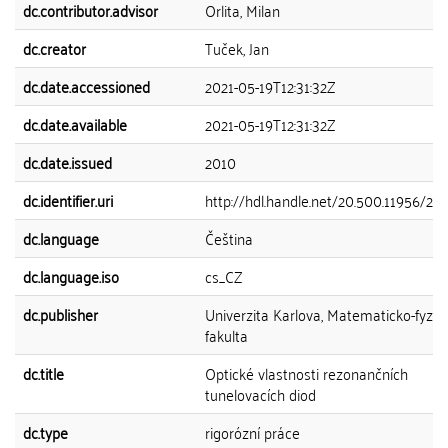
dc.contributor.advisor
Orlita, Milan
dc.creator
Tuček, Jan
dc.date.accessioned
2021-05-19T12:31:32Z
dc.date.available
2021-05-19T12:31:32Z
dc.date.issued
2010
dc.identifier.uri
http://hdl.handle.net/20.500.11956/24
dc.language
Čeština
dc.language.iso
cs_CZ
dc.publisher
Univerzita Karlova, Matematicko-fyziká
fakulta
dc.title
Optické vlastnosti rezonančních
tunelovacích diod
dc.type
rigorózní práce