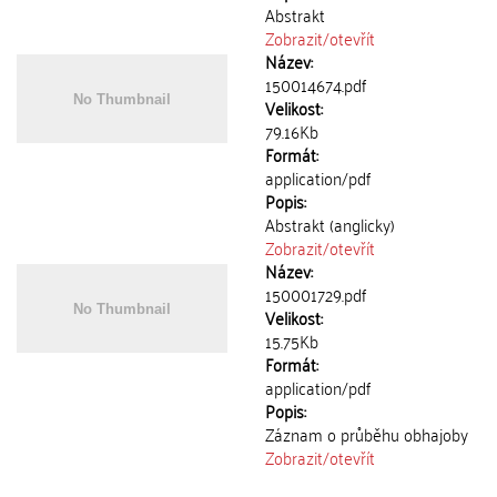
Abstrakt
Zobrazit/
otevřít
Název:
150014674.pdf
Velikost:
79.16Kb
Formát:
application/pdf
Popis:
Abstrakt (anglicky)
Zobrazit/
otevřít
Název:
150001729.pdf
Velikost:
15.75Kb
Formát:
application/pdf
Popis:
Záznam o průběhu obhajoby
Zobrazit/
otevřít