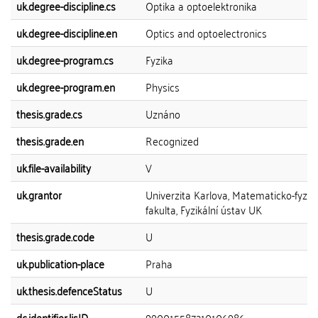
uk.degree-discipline.cs
Optika a optoelektronika
uk.degree-discipline.en
Optics and optoelectronics
uk.degree-program.cs
Fyzika
uk.degree-program.en
Physics
thesis.grade.cs
Uznáno
thesis.grade.en
Recognized
uk.file-availability
V
uk.grantor
Univerzita Karlova, Matematicko-fyziká
fakulta, Fyzikální ústav UK
thesis.grade.code
U
uk.publication-place
Praha
uk.thesis.defenceStatus
U
dc.identifier.lisID
990015587210106986