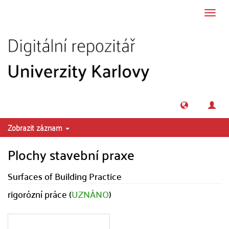
Přeskočit na obsah
Přepn
navig
Zobrazit záznam
Plochy stavební praxe
Surfaces of Building Practice
rigorózní práce (
UZNÁNO
)