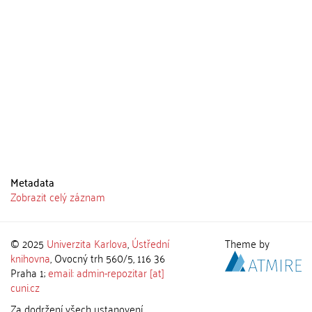
Metadata
Zobrazit celý záznam
© 2025
Univerzita Karlova
,
Ústřední
Theme by
knihovna
, Ovocný trh 560/5, 116 36
Praha 1;
email: admin-repozitar [at]
cuni.cz
Za dodržení všech ustanovení