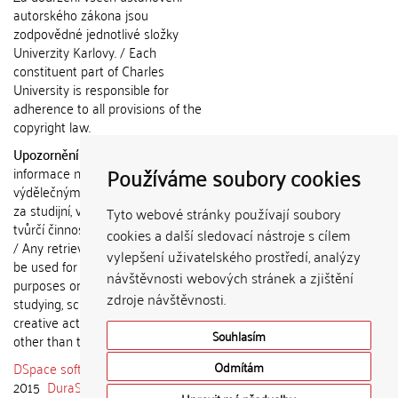
autorského zákona jsou
zodpovědné jednotlivé složky
Univerzity Karlovy. / Each
constituent part of Charles
University is responsible for
adherence to all provisions of the
copyright law.
Upozornění / Notice:
Získané
Používáme soubory cookies
informace nemohou být použity k
výdělečným účelům nebo vydávány
za studijní, vědeckou nebo jinou
Tyto webové stránky používají soubory
tvůrčí činnost jiné osoby než autora.
cookies a další sledovací nástroje s cílem
/ Any retrieved information shall not
vylepšení uživatelského prostředí, analýzy
be used for any commercial
návštěvnosti webových stránek a zjištění
purposes or claimed as results of
zdroje návštěvnosti.
studying, scientific or any other
creative activities of any person
Souhlasím
other than the author.
DSpace software
copyright © 2002-
Odmítám
2015
DuraSpace