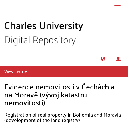
Skip to main content
Toggl
navig
View Item
Evidence nemovitostí v Čechách a
na Moravě (vývoj katastru
nemovitostí)
Registration of real property in Bohemia and Moravia
(development of the land registry)