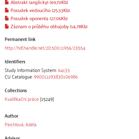
Abstrakt (anglicky) (69.70Kb)
Posudek vedoucího (25.33Kb)
Posudek oponenta (27.06Kb)
Záznam o průběhu obhajoby (14.78Kb)
Permanent link
http://hdl.handle.net/20.500.11956/23554
Identifiers
Study Information System:
64133
CU Catalogue:
990012293830106986
Collections
Kvalifikační práce
[15249]
Author
Peichlová, Adéla
Advisor