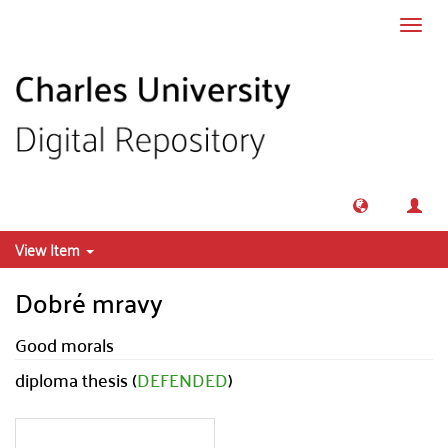
Skip to main content
Toggl
navig
View Item
Dobré mravy
Good morals
diploma thesis (
DEFENDED
)