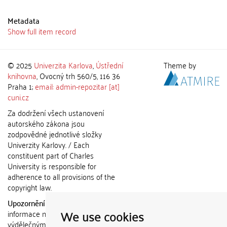
Metadata
Show full item record
© 2025
Univerzita Karlova
,
Ústřední
Theme by
knihovna
, Ovocný trh 560/5, 116 36
Praha 1;
email: admin-repozitar [at]
cuni.cz
Za dodržení všech ustanovení
autorského zákona jsou
zodpovědné jednotlivé složky
Univerzity Karlovy. / Each
constituent part of Charles
University is responsible for
adherence to all provisions of the
copyright law.
Upozornění / Notice:
Získané
We use cookies
informace nemohou být použity k
výdělečným účelům nebo vydávány