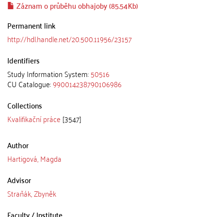
Záznam o průběhu obhajoby (85.54Kb)
Permanent link
http://hdl.handle.net/20.500.11956/23157
Identifiers
Study Information System:
50516
CU Catalogue:
990014238790106986
Collections
Kvalifikační práce
[3547]
Author
Hartigová, Magda
Advisor
Straňák, Zbyněk
Faculty / Institute