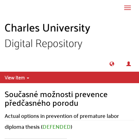
Skip to main content
Toggl
navig
View Item
Současné možnosti prevence
předčasného porodu
Actual options in prevention of premature labor
diploma thesis (
DEFENDED
)