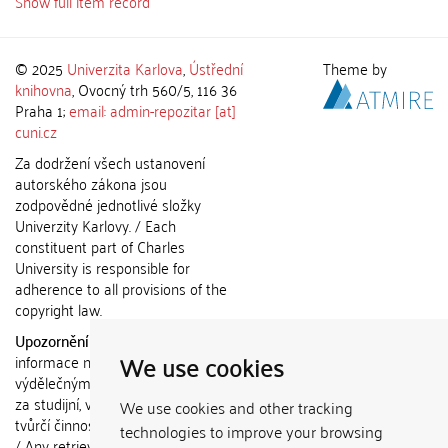
Show full item record
© 2025
Univerzita Karlova
,
Ústřední
Theme by
knihovna
, Ovocný trh 560/5, 116 36
Praha 1;
email: admin-repozitar [at]
cuni.cz
Za dodržení všech ustanovení
autorského zákona jsou
zodpovědné jednotlivé složky
Univerzity Karlovy. / Each
constituent part of Charles
University is responsible for
adherence to all provisions of the
copyright law.
Upozornění / Notice:
Získané
We use cookies
informace nemohou být použity k
výdělečným účelům nebo vydávány
za studijní, vědeckou nebo jinou
We use cookies and other tracking
tvůrčí činnost jiné osoby než autora.
technologies to improve your browsing
/ Any retrieved information shall not