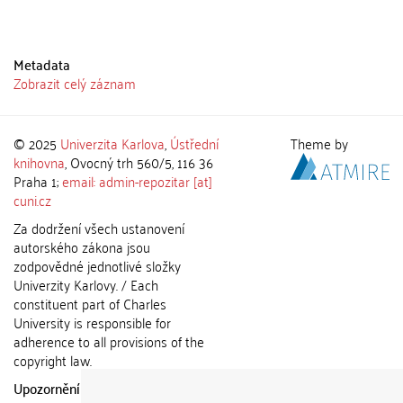
Metadata
Zobrazit celý záznam
© 2025
Univerzita Karlova
,
Ústřední
Theme by
knihovna
, Ovocný trh 560/5, 116 36
Praha 1;
email: admin-repozitar [at]
cuni.cz
Za dodržení všech ustanovení
autorského zákona jsou
zodpovědné jednotlivé složky
Univerzity Karlovy. / Each
constituent part of Charles
University is responsible for
adherence to all provisions of the
copyright law.
Upozornění / Notice:
Získané