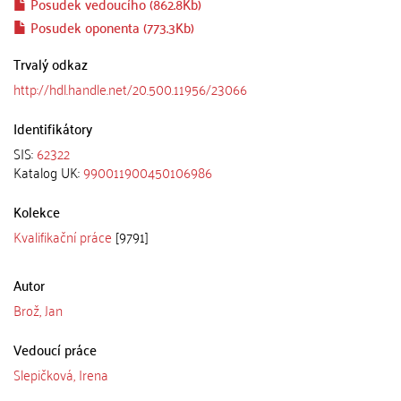
Posudek vedoucího (862.8Kb)
Posudek oponenta (773.3Kb)
Trvalý odkaz
http://hdl.handle.net/20.500.11956/23066
Identifikátory
SIS:
62322
Katalog UK:
990011900450106986
Kolekce
Kvalifikační práce
[9791]
Autor
Brož, Jan
Vedoucí práce
Slepičková, Irena