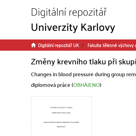
Přeskočit na obsah
Digitální repozitář UK
Fakulta tělesné výchovy 
Změny krevního tlaku při skup
Changes in blood pressure during group reme
diplomová práce (
OBHÁJENO
)