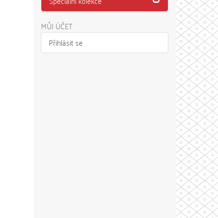
Speciální kolekce
MŮJ ÚČET
Přihlásit se