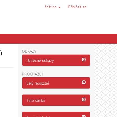
čeština
Přihlásit se
ů
ODKAZY
Užitečné odkazy
PROCHÁZET
Celý repozitář
Tato sbírka