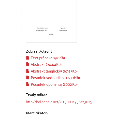
Zobrazit/
otevřít
Text práce (489.0Kb)
Abstrakt (90.44Kb)
Abstrakt (anglicky) (67.47Kb)
Posudek vedoucího (1.639Mb)
Posudek oponenta (1002.Kb)
Trvalý odkaz
http://hdl.handle.net/20.500.11956/23025
Identifikátory