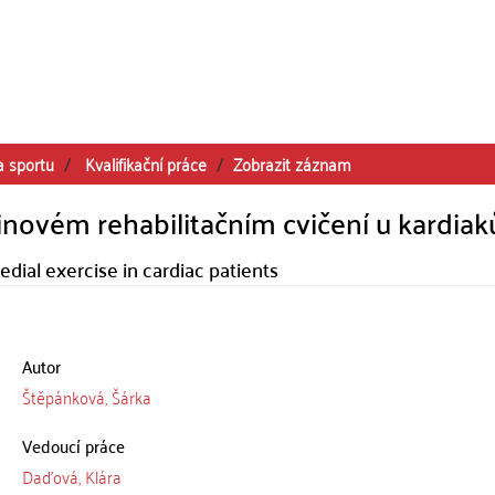
a sportu
Kvalifikační práce
Zobrazit záznam
inovém rehabilitačním cvičení u kardiak
dial exercise in cardiac patients
Autor
Štěpánková, Šárka
Vedoucí práce
Daďová, Klára