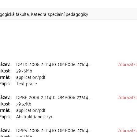
gogická fakulta, Katedra speciální pedagogiky
ázev:
DPTX_2008_2_11410_OMP006_27614 ...
Zobrazit/
ikost:
29.76Mb
rmát:
application/pdf
Popis:
Text práce
ázev:
DPBE_2008_2_11410_OMP006_27614 ...
Zobrazit/
ikost:
79.57Kb
rmát:
application/pdf
Popis:
Abstrakt (anglicky)
ázev:
DPPV_2008_2_11410_OMP006_27614 ...
Zobrazit/
ikost:
1.456Mb