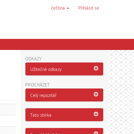
čeština
Přihlásit se
ODKAZY
Užitečné odkazy
PROCHÁZET
Celý repozitář
Tato sbírka