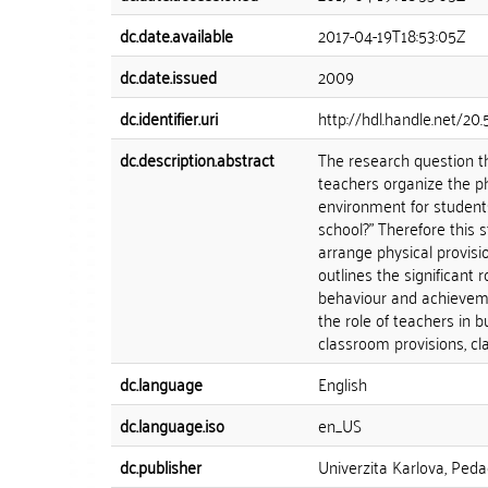
dc.date.available
2017-04-19T18:53:05Z
dc.date.issued
2009
dc.identifier.uri
http://hdl.handle.net/20
dc.description.abstract
The research question th
teachers organize the ph
environment for students
school?" Therefore this 
arrange physical provisi
outlines the significant
behaviour and achieveme
the role of teachers in 
classroom provisions, c
dc.language
English
dc.language.iso
en_US
dc.publisher
Univerzita Karlova, Peda