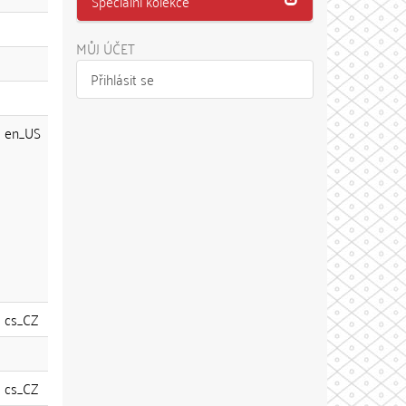
Speciální kolekce
MŮJ ÚČET
Přihlásit se
en_US
cs_CZ
cs_CZ