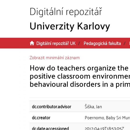
Přeskočit na obsah
Digitální repozitář UK
Pedagogická fakulta
Zobrazit minimální záznam
How do teachers organize the 
positive classroom environmen
behavioural disorders in a pri
dc.contributor.advisor
Šiška, Jan
dc.creator
Poernomo, Baby Sri Murn
dc.date.accessioned
2017-04-19T18:53:05Z