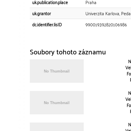
uk.publication.place
Praha
uk.grantor
Univerzita Karlova, Peda
dc.identifier.lisID
990019392820106986
Soubory tohoto záznamu
N
Vel
Fo
N
Vel
Fo
N
Vel