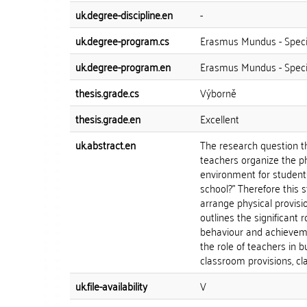
uk.degree-discipline.en
-
uk.degree-program.cs
Erasmus Mundus - Speci
uk.degree-program.en
Erasmus Mundus - Speci
thesis.grade.cs
Výborně
thesis.grade.en
Excellent
uk.abstract.en
The research question th
teachers organize the ph
environment for students
school?" Therefore this 
arrange physical provisi
outlines the significant
behaviour and achieveme
the role of teachers in 
classroom provisions, c
uk.file-availability
V