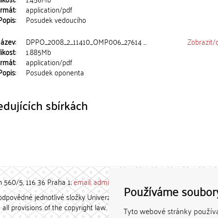
rmát:
application/pdf
Popis:
Posudek vedoucího
ázev:
DPPO_2008_2_11410_OMP006_27614 ...
Zobrazit/
ikost:
1.885Mb
rmát:
application/pdf
Popis:
Posudek oponenta
dujících sbírkách
h 560/5, 116 36 Praha 1;
email: admin-repozitar [at] cuni.cz
Používáme soubor
povědné jednotlivé složky Univerzity Karlovy. / Each constituent
all provisions of the copyright law.
Tyto webové stránky používaj