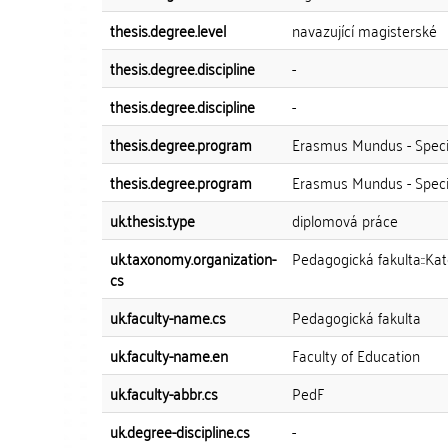
thesis.degree.level
navazující magisterské
thesis.degree.discipline
-
thesis.degree.discipline
-
thesis.degree.program
Erasmus Mundus - Speci
thesis.degree.program
Erasmus Mundus - Speci
uk.thesis.type
diplomová práce
uk.taxonomy.organization-
Pedagogická fakulta::Ka
cs
uk.faculty-name.cs
Pedagogická fakulta
uk.faculty-name.en
Faculty of Education
uk.faculty-abbr.cs
PedF
uk.degree-discipline.cs
-