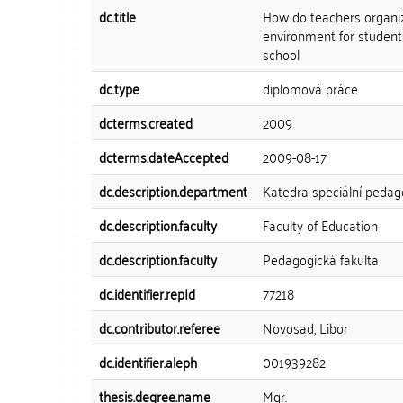
dc.title
How do teachers organiz
environment for students
school
dc.type
diplomová práce
dcterms.created
2009
dcterms.dateAccepted
2009-08-17
dc.description.department
Katedra speciální pedag
dc.description.faculty
Faculty of Education
dc.description.faculty
Pedagogická fakulta
dc.identifier.repId
77218
dc.contributor.referee
Novosad, Libor
dc.identifier.aleph
001939282
thesis.degree.name
Mgr.