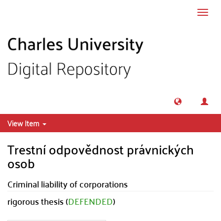
Skip to main content
Toggl
navig
View Item
Trestní odpovědnost právnických
osob
Criminal liability of corporations
rigorous thesis (
DEFENDED
)