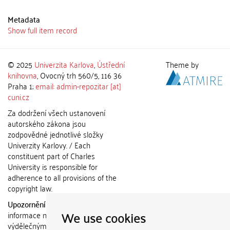
Metadata
Show full item record
© 2025
Univerzita Karlova
,
Ústřední
Theme by
knihovna
, Ovocný trh 560/5, 116 36
Praha 1;
email: admin-repozitar [at]
cuni.cz
Za dodržení všech ustanovení
autorského zákona jsou
zodpovědné jednotlivé složky
Univerzity Karlovy. / Each
constituent part of Charles
University is responsible for
adherence to all provisions of the
copyright law.
Upozornění / Notice:
Získané
We use cookies
informace nemohou být použity k
výdělečným účelům nebo vydávány