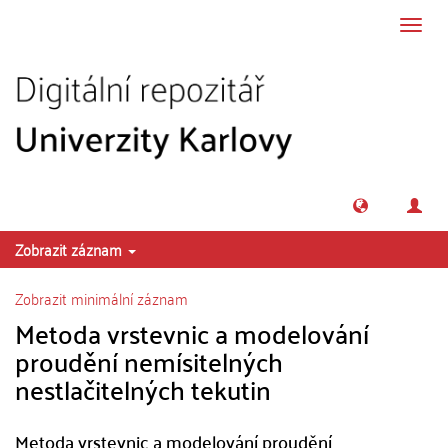
Přeskočit na obsah
Přepn
navig
Zobrazit záznam
Zobrazit minimální záznam
Metoda vrstevnic a modelování
proudění nemísitelných
nestlačitelných tekutin
Metoda vrstevnic a modelování proudění