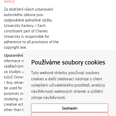
cuni.cz
Za dodržení všech ustanovení
autorského zákona jsou
zodpovědné jednotlivé složky
Univerzity Karlovy. / Each
constituent part of Charles
University is responsible for
adherence to all provisions of the
copyright law.
Upozornění / Notice:
Získané
Používáme soubory cookies
informace nemohou být použity k
výdělečným účelům nebo vydávány
za studijní, vědeckou nebo jinou
Tyto webové stránky používají soubory
tvůrčí činnost jiné osoby než autora.
cookies a další sledovací nástroje s cílem
/ Any retrieved information shall not
vylepšení uživatelského prostředí, analýzy
be used for any commercial
návštěvnosti webových stránek a zjištění
purposes or claimed as results of
zdroje návštěvnosti.
studying, scientific or any other
creative activities of any person
Souhlasím
other than the author.