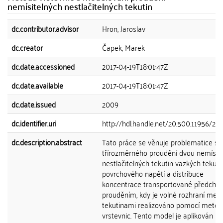
nemísitelných nestlačitelných tekutin
dc.contributor.advisor
Hron, Jaroslav
dc.creator
Čapek, Marek
dc.date.accessioned
2017-04-19T18:01:47Z
dc.date.available
2017-04-19T18:01:47Z
dc.date.issued
2009
dc.identifier.uri
http://hdl.handle.net/20.500.11956/22
dc.description.abstract
Tato práce se věnuje problematice si
třírozměrného proudění dvou nemísit
nestlačitelných tekutin vazkých tekuti
povrchového napětí a distribuce
koncentrace transportované předcho
prouděním, kdy je volné rozhraní mezi
tekutinami realizováno pomocí metod
vrstevnic. Tento model je aplikován na