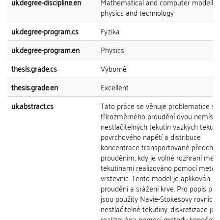
uk.degree-discipline.en
Mathematical and computer modelling
physics and technology
uk.degree-program.cs
Fyzika
uk.degree-program.en
Physics
thesis.grade.cs
Výborně
thesis.grade.en
Excellent
uk.abstract.cs
Tato práce se věnuje problematice si
třírozměrného proudění dvou nemísit
nestlačitelných tekutin vazkých tekuti
povrchového napětí a distribuce
koncentrace transportované předcho
prouděním, kdy je volné rozhraní mezi
tekutinami realizováno pomocí metod
vrstevnic. Tento model je aplikován na
proudění a srážení krve. Pro popis pr
jsou použity Navie-Stokesovy rovnice 
nestlačitelné tekutiny, diskretizace je
realizována pomocí metody konečnýc