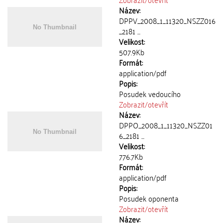
Název:
DPPV_2008_1_11320_NSZZ016
_2181 ...
Velikost:
507.9Kb
Formát:
application/pdf
Popis:
Posudek vedoucího
Zobrazit/
otevřít
Název:
DPPO_2008_1_11320_NSZZ01
6_2181 ...
Velikost:
776.7Kb
Formát:
application/pdf
Popis:
Posudek oponenta
Zobrazit/
otevřít
Název: