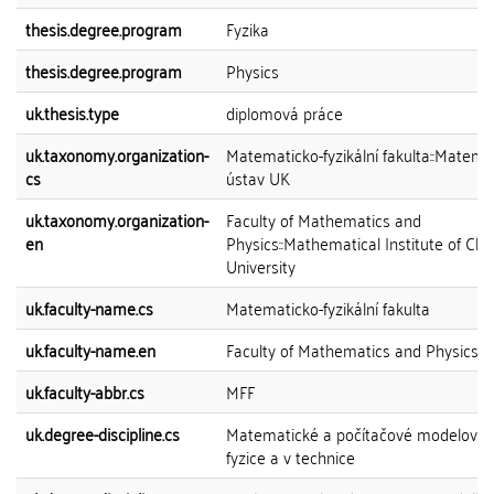
thesis.degree.program
Fyzika
thesis.degree.program
Physics
uk.thesis.type
diplomová práce
uk.taxonomy.organization-
Matematicko-fyzikální fakulta::Matema
cs
ústav UK
uk.taxonomy.organization-
Faculty of Mathematics and
en
Physics::Mathematical Institute of Cha
University
uk.faculty-name.cs
Matematicko-fyzikální fakulta
uk.faculty-name.en
Faculty of Mathematics and Physics
uk.faculty-abbr.cs
MFF
uk.degree-discipline.cs
Matematické a počítačové modelován
fyzice a v technice