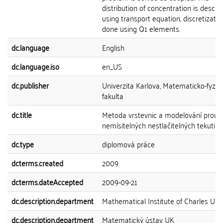
distribution of concentration is descri
using transport equation, discretizatio
done using Q1 elements.
dc.language
English
dc.language.iso
en_US
dc.publisher
Univerzita Karlova, Matematicko-fyziká
fakulta
dc.title
Metoda vrstevnic a modelování proud
nemísitelných nestlačitelných tekutin
dc.type
diplomová práce
dcterms.created
2009
dcterms.dateAccepted
2009-09-21
dc.description.department
Mathematical Institute of Charles Univ
dc.description.department
Matematický ústav UK