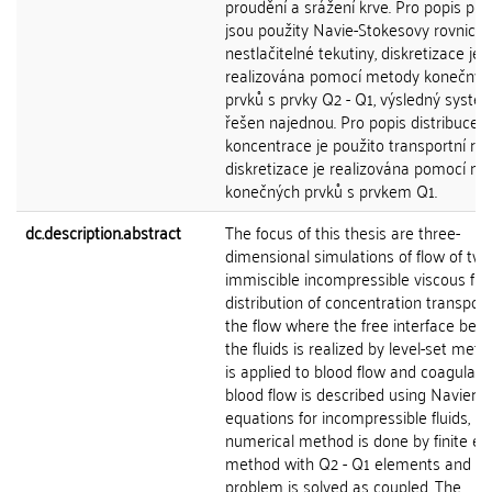
proudění a srážení krve. Pro popis pr
jsou použity Navie-Stokesovy rovnice 
nestlačitelné tekutiny, diskretizace je
realizována pomocí metody konečnýc
prvků s prvky Q2 - Q1, výsledný systém
řešen najednou. Pro popis distribuce
koncentrace je použito transportní rov
diskretizace je realizována pomocí m
konečných prvků s prvkem Q1.
dc.description.abstract
The focus of this thesis are three-
dimensional simulations of flow of tw
immiscible incompressible viscous flu
distribution of concentration transpor
the flow where the free interface bet
the fluids is realized by level-set metho
is applied to blood flow and coagulati
blood flow is described using Navier-
equations for incompressible fluids,
numerical method is done by finite e
method with Q2 - Q1 elements and th
problem is solved as coupled. The