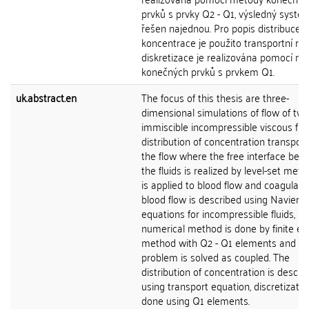
prvků s prvky Q2 - Q1, výsledný systém
řešen najednou. Pro popis distribuce
koncentrace je použito transportní rov
diskretizace je realizována pomocí m
konečných prvků s prvkem Q1.
uk.abstract.en
The focus of this thesis are three-
dimensional simulations of flow of tw
immiscible incompressible viscous flu
distribution of concentration transpor
the flow where the free interface bet
the fluids is realized by level-set metho
is applied to blood flow and coagulati
blood flow is described using Navier-
equations for incompressible fluids,
numerical method is done by finite e
method with Q2 - Q1 elements and th
problem is solved as coupled. The
distribution of concentration is descri
using transport equation, discretizatio
done using Q1 elements.