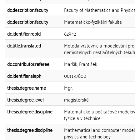
dc.description.faculty
Faculty of Mathematics and Physics
dc.description.faculty
Matematicko-fyzikální fakulta
dc.identifier.repId
62942
dc.title.translated
Metoda vrstevnic a modelování proud
nemísitelných nestlačitelných tekutin
dc.contributor.referee
Maršík, František
dc.identifier.aleph
001137800
thesis.degree.name
Mgr.
thesis.degree.level
magisterské
thesis.degree.discipline
Matematické a počítačové modelován
fyzice a v technice
thesis.degree.discipline
Mathematical and computer modelling
physics and technology