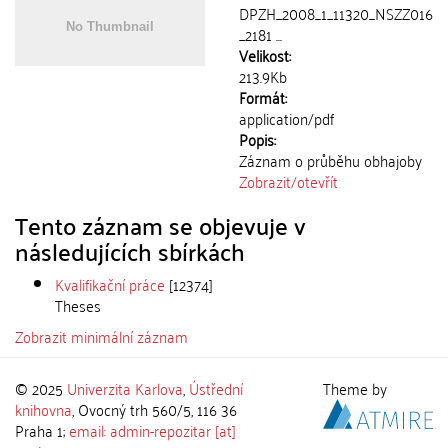
DPZH_2008_1_11320_NSZZ016
_2181 ...
Velikost:
213.9Kb
Formát:
application/pdf
Popis:
Záznam o průběhu obhajoby
Zobrazit/
otevřít
Tento záznam se objevuje v
následujících sbírkách
Kvalifikační práce
[12374]
Theses
Zobrazit minimální záznam
© 2025
Univerzita Karlova
,
Ústřední
Theme by
knihovna
, Ovocný trh 560/5, 116 36
Praha 1;
email: admin-repozitar [at]