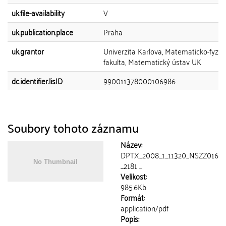
uk.file-availability
V
uk.publication.place
Praha
uk.grantor
Univerzita Karlova, Matematicko-fyziká
fakulta, Matematický ústav UK
dc.identifier.lisID
990011378000106986
Soubory tohoto záznamu
Název:
DPTX_2008_1_11320_NSZZ016
_2181 ...
Velikost:
985.6Kb
Formát:
application/pdf
Popis: