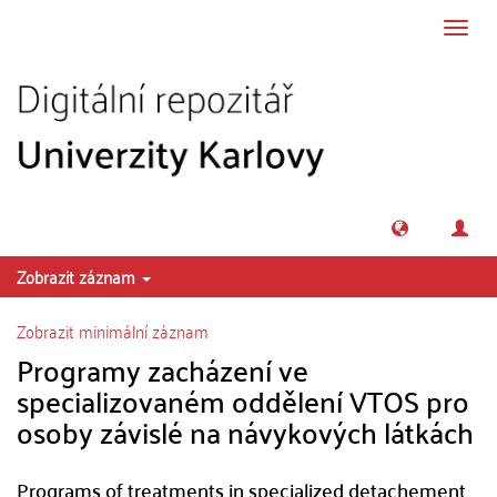
Přeskočit na obsah
Přepn
navig
Zobrazit záznam
Zobrazit minimální záznam
Programy zacházení ve
specializovaném oddělení VTOS pro
osoby závislé na návykových látkách
Programs of treatments in specialized detachement