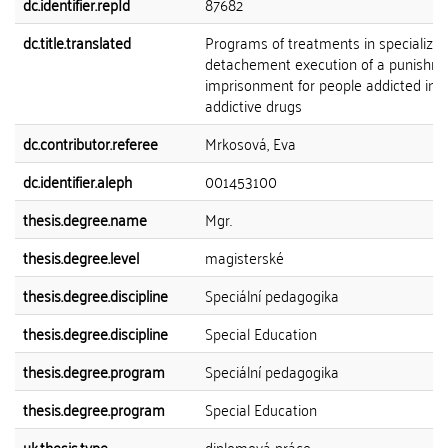
dc.identifier.repId
87682
dc.title.translated
Programs of treatments in specialize
detachement execution of a punishm
imprisonment for people addicted in
addictive drugs
dc.contributor.referee
Mrkosová, Eva
dc.identifier.aleph
001453100
thesis.degree.name
Mgr.
thesis.degree.level
magisterské
thesis.degree.discipline
Speciální pedagogika
thesis.degree.discipline
Special Education
thesis.degree.program
Speciální pedagogika
thesis.degree.program
Special Education
uk.thesis.type
diplomová práce