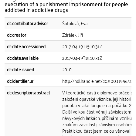
execution of a punishment imprisonment for people
addicted in addictive drugs
dc.contributor.advisor
Šotolová, Eva
dc.creator
Zdrálek, Jiří
dc.date.accessioned
2017-04-19T15:10:31Z
dc.date.available
2017-04-19T15:10:31Z
dc.date.issued
2010
dc.identifier.uri
http://hdl.handle.net/20.500.11956/22
dc.description.abstract
V teoretické části diplomové práce pop
založení opavské věznice, její historii a
podobu v jaké funguje na počátku 21. st
Další velkou část věnuji závislostem n
návykových látkách, příčinám vzniku,
znakům závislosti, závislým osobám a
Praktickou část jsem celou věnoval šet