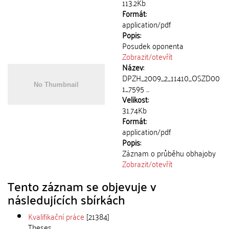
113.2Kb
Formát:
application/pdf
Popis:
Posudek oponenta
Zobrazit/
otevřít
Název:
DPZH_2009_2_11410_OSZD00
1_7595 ...
Velikost:
31.74Kb
Formát:
application/pdf
Popis:
Záznam o průběhu obhajoby
Zobrazit/
otevřít
Tento záznam se objevuje v
následujících sbírkách
Kvalifikační práce
[21384]
Theses