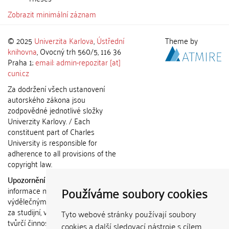
Zobrazit minimální záznam
© 2025
Univerzita Karlova
,
Ústřední
Theme by
knihovna
, Ovocný trh 560/5, 116 36
Praha 1;
email: admin-repozitar [at]
cuni.cz
Za dodržení všech ustanovení
autorského zákona jsou
zodpovědné jednotlivé složky
Univerzity Karlovy. / Each
constituent part of Charles
University is responsible for
adherence to all provisions of the
copyright law.
Upozornění / Notice:
Získané
Používáme soubory cookies
informace nemohou být použity k
výdělečným účelům nebo vydávány
za studijní, vědeckou nebo jinou
Tyto webové stránky používají soubory
tvůrčí činnost jiné osoby než autora.
cookies a další sledovací nástroje s cílem