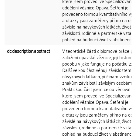
které jsem provedl ve Specializované
oddělení věznice Opava. Šetření je
provedeno formou kvantitativního vý
a otázky jsou zaměřeny přímo na oso
závislé na návykových látkách, život v
závislosti, rodinné a partnerské vztahy
pohled na budoucí život v abstinenci.
dc.description.abstract
V teoretické části diplomové práce pop
založení opavské věznice, její historii a
podobu v jaké funguje na počátku 21. st
Další velkou část věnuji závislostem n
návykových látkách, příčinám vzniku,
znakům závislosti, závislým osobám a
Praktickou část jsem celou věnoval šet
které jsem provedl ve Specializované
oddělení věznice Opava. Šetření je
provedeno formou kvantitativního vý
a otázky jsou zaměřeny přímo na oso
závislé na návykových látkách, život v
závislosti, rodinné a partnerské vztahy
pohled na budoucí život v abstinenci.