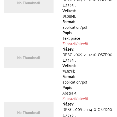
1_7595 ...
Velikost:
19.08Mb
Formát:
application/pdf
Popis:
Text práce
Zobrazit/
otevřít
Název:
DPBC_2009_2_11410_OSZD00
1_7595 ...
Velikost:
79.57Kb
Formát:
application/pdf
Popis:
Abstrakt
Zobrazit/
otevřít
Název:
DPBE_2009_2_11410_OSZD00
1_7595 ...