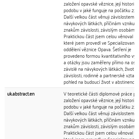
založení opavské věznice, její historii a
podobu v jaké funguje na počátku 21. st
Další velkou část věnuji závislostem n
návykových látkách, příčinám vzniku,
znakům závislosti, závislým osobám a
Praktickou část jsem celou věnoval šet
které jsem provedl ve Specializované
oddělení věznice Opava. Šetření je
provedeno formou kvantitativního vý
a otázky jsou zaměřeny přímo na oso
závislé na návykových látkách, život v
závislosti, rodinné a partnerské vztahy
pohled na budoucí život v abstinenci.
uk.abstract.en
V teoretické části diplomové práce pop
založení opavské věznice, její historii a
podobu v jaké funguje na počátku 21. st
Další velkou část věnuji závislostem n
návykových látkách, příčinám vzniku,
znakům závislosti, závislým osobám a
Praktickou část jsem celou věnoval šet