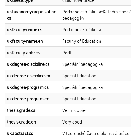
uk.taxonomy.organization-
Pedagogická fakulta::Katedra speciální
cs
pedagogiky
uk.faculty-name.cs
Pedagogická fakulta
uk.faculty-name.en
Faculty of Education
uk.faculty-abbr.cs
PedF
uk.degree-discipline.cs
Speciální pedagogika
uk.degree-discipline.en
Special Education
uk.degree-program.cs
Speciální pedagogika
uk.degree-program.en
Special Education
thesis.grade.cs
Velmi dobře
thesis.grade.en
Very good
uk.abstract.cs
V teoretické části diplomové práce pop