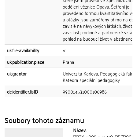
které jsem provedl ve Specializované
oddělení věznice Opava. Šetření je
provedeno formou kvantitativního vý
a otázky jsou zaměřeny přímo na oso
závislé na návykových látkách, život v
závislosti, rodinné a partnerské vztahy
pohled na budoucí život v abstinenci.
uk.file-availability
V
uk.publication.place
Praha
uk.grantor
Univerzita Karlova, Pedagogická fakult
Katedra speciální pedagogiky
dc.identifier.lisID
990014531000106986
Soubory tohoto záznamu
Název:
DPTX_2009_2_11410_OSZD00