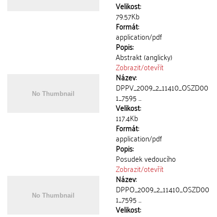
Velikost:
79.57Kb
Formát:
application/pdf
Popis:
Abstrakt (anglicky)
Zobrazit/
otevřít
Název:
DPPV_2009_2_11410_OSZD00
1_7595 ...
Velikost:
117.4Kb
Formát:
application/pdf
Popis:
Posudek vedoucího
Zobrazit/
otevřít
Název:
DPPO_2009_2_11410_OSZD00
1_7595 ...
Velikost: