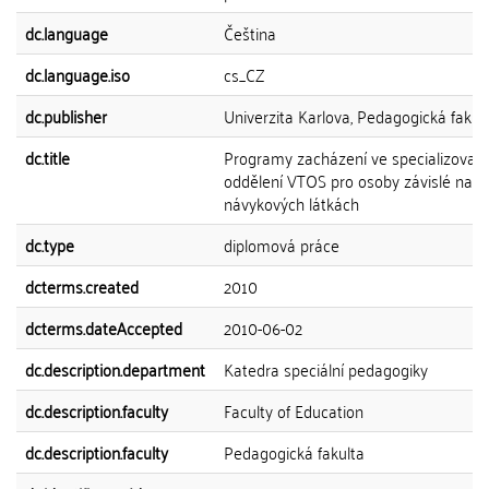
dc.language
Čeština
dc.language.iso
cs_CZ
dc.publisher
Univerzita Karlova, Pedagogická fakul
dc.title
Programy zacházení ve specializova
oddělení VTOS pro osoby závislé na
návykových látkách
dc.type
diplomová práce
dcterms.created
2010
dcterms.dateAccepted
2010-06-02
dc.description.department
Katedra speciální pedagogiky
dc.description.faculty
Faculty of Education
dc.description.faculty
Pedagogická fakulta