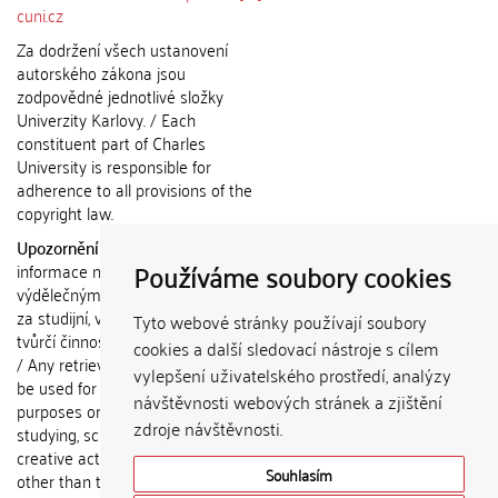
cuni.cz
Za dodržení všech ustanovení
autorského zákona jsou
zodpovědné jednotlivé složky
Univerzity Karlovy. / Each
constituent part of Charles
University is responsible for
adherence to all provisions of the
copyright law.
Upozornění / Notice:
Získané
Používáme soubory cookies
informace nemohou být použity k
výdělečným účelům nebo vydávány
za studijní, vědeckou nebo jinou
Tyto webové stránky používají soubory
tvůrčí činnost jiné osoby než autora.
cookies a další sledovací nástroje s cílem
/ Any retrieved information shall not
vylepšení uživatelského prostředí, analýzy
be used for any commercial
návštěvnosti webových stránek a zjištění
purposes or claimed as results of
zdroje návštěvnosti.
studying, scientific or any other
creative activities of any person
Souhlasím
other than the author.