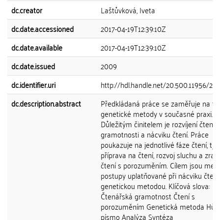
dc.creator
Laštůvková, Iveta
dc.date.accessioned
2017-04-19T12:39:10Z
dc.date.available
2017-04-19T12:39:10Z
dc.date.issued
2009
dc.identifier.uri
http://hdl.handle.net/20.500.11956/21
dc.description.abstract
Předkládaná práce se zaměřuje na t
genetické metody v současné praxi.
Důležitým činitelem je rozvíjení čtená
gramotnosti a nácviku čtení. Práce
poukazuje na jednotlivé fáze čtení, tj.
příprava na čtení, rozvoj sluchu a zrak
čtení s porozuměním. Cílem jsou met
postupy uplatňované při nácviku čtení
genetickou metodou. Klíčová slova:
Čtenářská gramotnost Čtení s
porozuměním Genetická metoda Hůl
písmo Analýza Syntéza