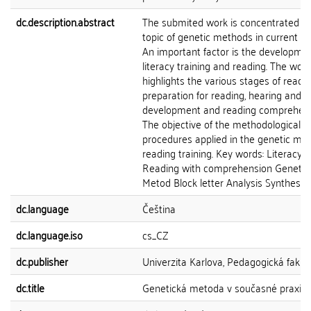
dc.description.abstract
The submited work is concentrated o
topic of genetic methods in current pr
An important factor is the developmen
literacy training and reading. The work
highlights the various stages of reading
preparation for reading, hearing and v
development and reading comprehens
The objective of the methodological
procedures applied in the genetic me
reading training. Key words: Literacy
Reading with comprehension Genetic
Metod Block letter Analysis Synthesis
dc.language
Čeština
dc.language.iso
cs_CZ
dc.publisher
Univerzita Karlova, Pedagogická fakul
dc.title
Genetická metoda v současné praxi