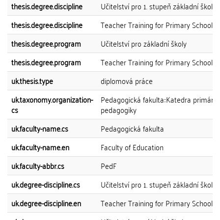
thesis.degree.discipline
Učitelství pro 1. stupeň základní školy
thesis.degree.discipline
Teacher Training for Primary Schools
thesis.degree.program
Učitelství pro základní školy
thesis.degree.program
Teacher Training for Primary Schools
uk.thesis.type
diplomová práce
uk.taxonomy.organization-
Pedagogická fakulta::Katedra primární
cs
pedagogiky
uk.faculty-name.cs
Pedagogická fakulta
uk.faculty-name.en
Faculty of Education
uk.faculty-abbr.cs
PedF
uk.degree-discipline.cs
Učitelství pro 1. stupeň základní školy
uk.degree-discipline.en
Teacher Training for Primary Schools