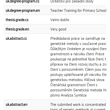
uk.degree-program.cs
Učitelství pro základní školy
uk.degree-program.en
Teacher Training for Primary Schools
thesis.grade.cs
Velmi dobře
thesis.grade.en
Very good
uk.abstract.cs
Předkládaná práce se zaměřuje na t
genetické metody v současné praxi.
Důležitým činitelem je rozvíjení čtená
gramotnosti a nácviku čtení. Práce
poukazuje na jednotlivé fáze čtení, tj.
příprava na čtení, rozvoj sluchu a zrak
čtení s porozuměním. Cílem jsou met
postupy uplatňované při nácviku čtení
genetickou metodou. Klíčová slova:
Čtenářská gramotnost Čtení s
porozuměním Genetická metoda Hůl
písmo Analýza Syntéza
uk.abstract.en
The submited work is concentrated o
topic of genetic methods in current pr