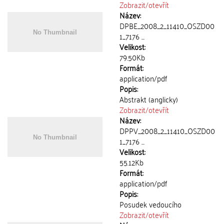
Zobrazit/
otevřít
Název:
DPBE_2008_2_11410_OSZD00
1_7176 ...
Velikost:
79.50Kb
Formát:
application/pdf
Popis:
Abstrakt (anglicky)
Zobrazit/
otevřít
Název:
DPPV_2008_2_11410_OSZD00
1_7176 ...
Velikost:
55.12Kb
Formát:
application/pdf
Popis:
Posudek vedoucího
Zobrazit/
otevřít