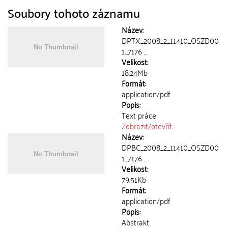
Soubory tohoto záznamu
Název:
DPTX_2008_2_11410_OSZD00
1_7176 ...
Velikost:
18.24Mb
Formát:
application/pdf
Popis:
Text práce
Zobrazit/
otevřít
Název:
DPBC_2008_2_11410_OSZD00
1_7176 ...
Velikost:
79.51Kb
Formát:
application/pdf
Popis:
Abstrakt