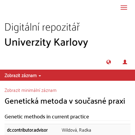
Přeskočit na obsah
Přepn
navig
Zobrazit záznam
Zobrazit minimální záznam
Genetická metoda v současné praxi
Genetic methods in current practice
dc.contributor.advisor
Wildová, Radka