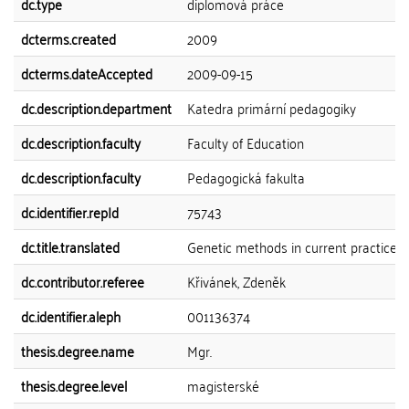
dc.type
diplomová práce
dcterms.created
2009
dcterms.dateAccepted
2009-09-15
dc.description.department
Katedra primární pedagogiky
dc.description.faculty
Faculty of Education
dc.description.faculty
Pedagogická fakulta
dc.identifier.repId
75743
dc.title.translated
Genetic methods in current practice
dc.contributor.referee
Křivánek, Zdeněk
dc.identifier.aleph
001136374
thesis.degree.name
Mgr.
thesis.degree.level
magisterské