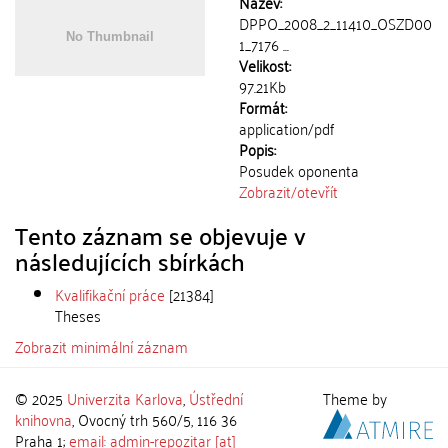
Název:
DPPO_2008_2_11410_OSZD00
1_7176 ...
Velikost:
97.21Kb
Formát:
application/pdf
Popis:
Posudek oponenta
Zobrazit/
otevřít
Tento záznam se objevuje v
následujících sbírkách
Kvalifikační práce
[21384]
Theses
Zobrazit minimální záznam
© 2025
Univerzita Karlova
,
Ústřední
Theme by
knihovna
, Ovocný trh 560/5, 116 36
Praha 1;
email: admin-repozitar [at]