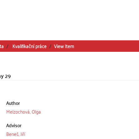
ta
Kvalifikační práce
View Item
my 29
Author
Melzochová, Olga
Advisor
Beneš, Jiří