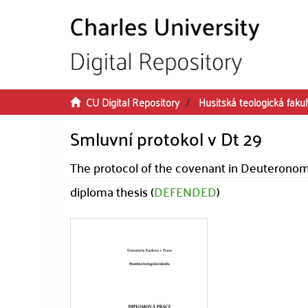
Skip to main content
CU Digital Repository
Husitská teologická fakul
Smluvní protokol v Dt 29
The protocol of the covenant in Deuterono
diploma thesis (
DEFENDED
)