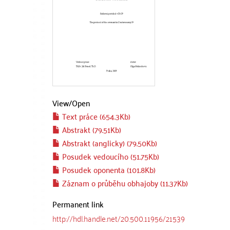
View/
Open
Text práce (654.3Kb)
Abstrakt (79.51Kb)
Abstrakt (anglicky) (79.50Kb)
Posudek vedoucího (51.75Kb)
Posudek oponenta (101.8Kb)
Záznam o průběhu obhajoby (11.37Kb)
Permanent link
http://hdl.handle.net/20.500.11956/21539