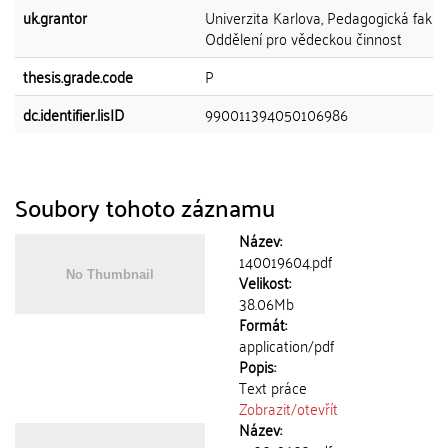
uk.grantor
Univerzita Karlova, Pedagogická fakult
Oddělení pro vědeckou činnost
thesis.grade.code
P
dc.identifier.lisID
990011394050106986
Soubory tohoto záznamu
Název:
140019604.pdf
Velikost:
38.06Mb
Formát:
application/pdf
Popis:
Text práce
Zobrazit/
otevřít
Název: