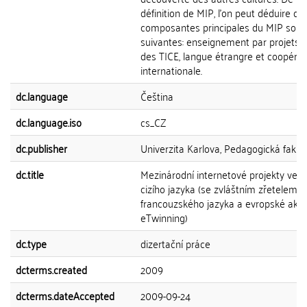
définition de MIP, l'on peut déduire qu
composantes principales du MIP sont 
suivantes: enseignement par projets,
des TICE, langue étrangre et coopérat
internationale.
dc.language
Čeština
dc.language.iso
cs_CZ
dc.publisher
Univerzita Karlova, Pedagogická fakul
dc.title
Mezinárodní internetové projekty ve 
cizího jazyka (se zvláštním zřetelem k
francouzského jazyka a evropské aktiv
eTwinning)
dc.type
dizertační práce
dcterms.created
2009
dcterms.dateAccepted
2009-09-24