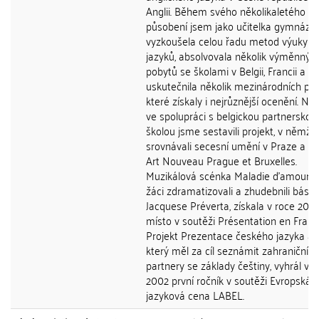
Anglii. Během svého několikaletého
působení jsem jako učitelka gymnázia
vyzkoušela celou řadu metod výuky ci
jazyků, absolvovala několik výměnnýc
pobytů se školami v Belgii, Francii a Itál
uskutečnila několik mezinárodních pro
které získaly i nejrůznější ocenění. Nap
ve spolupráci s belgickou partnerskou
školou jsme sestavili projekt, v němž ž
srovnávali secesní umění v Praze a Br
Art Nouveau Prague et Bruxelles.
Muzikálová scénka Maladie d'amour, v
žáci zdramatizovali a zhudebnili básn
Jacquese Préverta, získala v roce 2001
místo v soutěži Présentation en França
Projekt Prezentace českého jazyka a k
který měl za cíl seznámit zahraniční
partnery se základy češtiny, vyhrál v r
2002 první ročník v soutěži Evropská
jazyková cena LABEL.