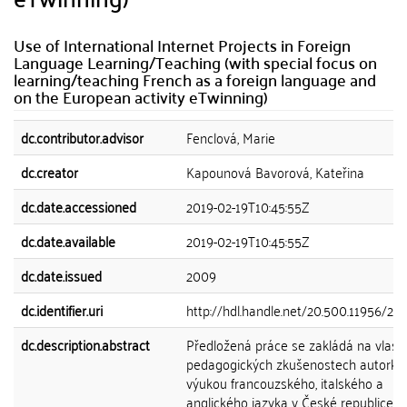
Use of International Internet Projects in Foreign
Language Learning/Teaching (with special focus on
learning/teaching French as a foreign language and
on the European activity eTwinning)
dc.contributor.advisor
Fenclová, Marie
dc.creator
Kapounová Bavorová, Kateřina
dc.date.accessioned
2019-02-19T10:45:55Z
dc.date.available
2019-02-19T10:45:55Z
dc.date.issued
2009
dc.identifier.uri
http://hdl.handle.net/20.500.11956/21
dc.description.abstract
Předložená práce se zakládá na vlast
pedagogických zkušenostech autorky
výukou francouzského, italského a
anglického jazyka v České republice a