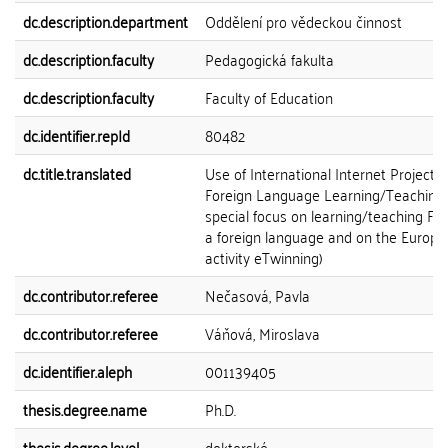
dc.description.department
Oddělení pro vědeckou činnost
dc.description.faculty
Pedagogická fakulta
dc.description.faculty
Faculty of Education
dc.identifier.repId
80482
dc.title.translated
Use of International Internet Projects 
Foreign Language Learning/Teaching 
special focus on learning/teaching Fr
a foreign language and on the Europ
activity eTwinning)
dc.contributor.referee
Nečasová, Pavla
dc.contributor.referee
Váňová, Miroslava
dc.identifier.aleph
001139405
thesis.degree.name
Ph.D.
thesis.degree.level
doktorské