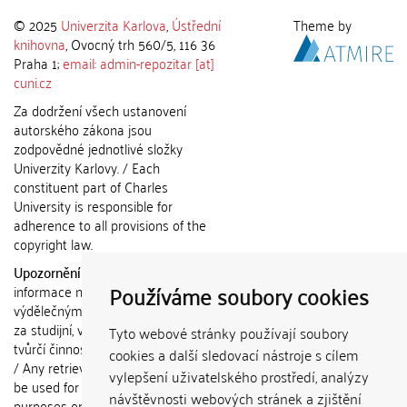
© 2025
Univerzita Karlova
,
Ústřední
Theme by
knihovna
, Ovocný trh 560/5, 116 36
Praha 1;
email: admin-repozitar [at]
cuni.cz
Za dodržení všech ustanovení
autorského zákona jsou
zodpovědné jednotlivé složky
Univerzity Karlovy. / Each
constituent part of Charles
University is responsible for
adherence to all provisions of the
copyright law.
Upozornění / Notice:
Získané
Používáme soubory cookies
informace nemohou být použity k
výdělečným účelům nebo vydávány
za studijní, vědeckou nebo jinou
Tyto webové stránky používají soubory
tvůrčí činnost jiné osoby než autora.
cookies a další sledovací nástroje s cílem
/ Any retrieved information shall not
vylepšení uživatelského prostředí, analýzy
be used for any commercial
návštěvnosti webových stránek a zjištění
purposes or claimed as results of