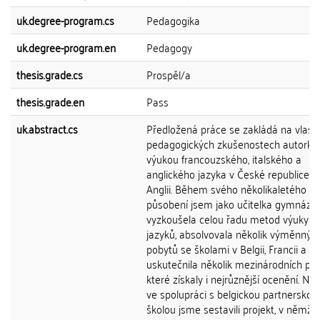
uk.degree-program.cs
Pedagogika
uk.degree-program.en
Pedagogy
thesis.grade.cs
Prospěl/a
thesis.grade.en
Pass
uk.abstract.cs
Předložená práce se zakládá na vlast
pedagogických zkušenostech autorky
výukou francouzského, italského a
anglického jazyka v České republice a
Anglii. Během svého několikaletého
působení jsem jako učitelka gymnázia
vyzkoušela celou řadu metod výuky ci
jazyků, absolvovala několik výměnnýc
pobytů se školami v Belgii, Francii a Itál
uskutečnila několik mezinárodních pro
které získaly i nejrůznější ocenění. Nap
ve spolupráci s belgickou partnerskou
školou jsme sestavili projekt, v němž ž