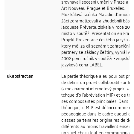
srovnávali secesní umění v Praze a Br
Art Nouveau Prague et Bruxelles.
Muzikálová scénka Maladie d'amour, v
žáci zdramatizovali a zhudebnili básn
Jacquese Préverta, získala v roce 2001
místo v soutěži Présentation en França
Projekt Prezentace českého jazyka a k
který měl za cíl seznámit zahraniční
partnery se základy češtiny, vyhrál v r
2002 první ročník v soutěži Evropská
jazyková cena LABEL.
uk.abstract.en
La partie théorique a eu pour but prin
de définir un projet collaboratif sur In
(« mezinárodní internetový projekt » e
tchque d'o l'abréviation MIP) et de tro
ses composantes principales. Dans la 
théorique, le MIP est défini comme un
pédagogique dans le cadre duquel de
classes partenaires originaires de de
différents au moins travaillent ensemb
un sujet choisi tout en communiquan