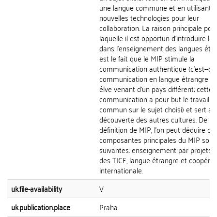
une langue commune et en utilisant 
nouvelles technologies pour leur
collaboration. La raison principale pou
laquelle il est opportun d'introduire le
dans l'enseignement des langues étr
est le fait que le MIP stimule la
communication authentique (c'est--dir
communication en langue étrangre a
élve venant d'un pays différent; cette
communication a pour but le travail e
commun sur le sujet choisi) et sert aus
découverte des autres cultures. De la
définition de MIP, l'on peut déduire qu
composantes principales du MIP sont 
suivantes: enseignement par projets,
des TICE, langue étrangre et coopérat
internationale.
uk.file-availability
V
uk.publication.place
Praha