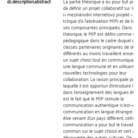
dc.description.abstract
La partie théorique a eu pour but prin
de définir un projet collaboratif sur In
(« mezinárodní internetový projekt » e
tchque d'o l'abréviation MIP) et de tro
ses composantes principales. Dans la 
théorique, le MIP est défini comme un
pédagogique dans le cadre duquel de
classes partenaires originaires de de
différents au moins travaillent ensemb
un sujet choisi tout en communiquan
une langue commune et en utilisant 
nouvelles technologies pour leur
collaboration. La raison principale pou
laquelle il est opportun d'introduire le
dans l'enseignement des langues étr
est le fait que le MIP stimule la
communication authentique (c'est--dir
communication en langue étrangre a
élve venant d'un pays différent; cette
communication a pour but le travail e
commun sur le sujet choisi) et sert aus
découverte des autres cultures. De la