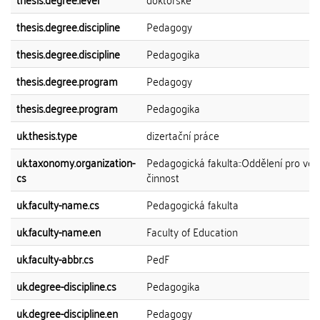
thesis.degree.discipline
Pedagogy
thesis.degree.discipline
Pedagogika
thesis.degree.program
Pedagogy
thesis.degree.program
Pedagogika
uk.thesis.type
dizertační práce
uk.taxonomy.organization-
Pedagogická fakulta::Oddělení pro vě
cs
činnost
uk.faculty-name.cs
Pedagogická fakulta
uk.faculty-name.en
Faculty of Education
uk.faculty-abbr.cs
PedF
uk.degree-discipline.cs
Pedagogika
uk.degree-discipline.en
Pedagogy