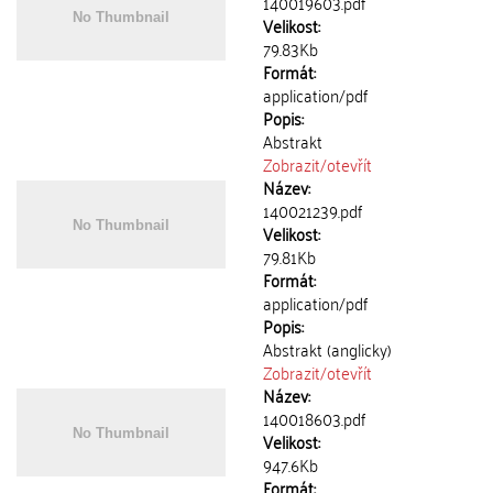
140019603.pdf
Velikost:
79.83Kb
Formát:
application/pdf
Popis:
Abstrakt
Zobrazit/
otevřít
Název:
140021239.pdf
Velikost:
79.81Kb
Formát:
application/pdf
Popis:
Abstrakt (anglicky)
Zobrazit/
otevřít
Název:
140018603.pdf
Velikost:
947.6Kb
Formát: