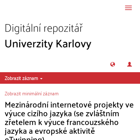
Přeskočit na obsah
Přepn
navig
Zobrazit záznam
Zobrazit minimální záznam
Mezinárodní internetové projekty ve
výuce cizího jazyka (se zvláštním
zřetelem k výuce francouzského
jazyka a evropské aktivitě
eTwinning)