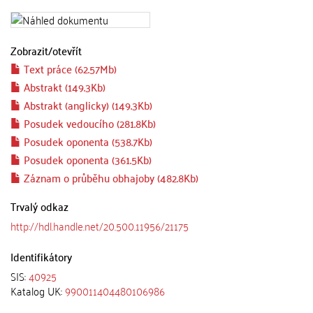
Zobrazit/
otevřít
Text práce (62.57Mb)
Abstrakt (149.3Kb)
Abstrakt (anglicky) (149.3Kb)
Posudek vedoucího (281.8Kb)
Posudek oponenta (538.7Kb)
Posudek oponenta (361.5Kb)
Záznam o průběhu obhajoby (482.8Kb)
Trvalý odkaz
http://hdl.handle.net/20.500.11956/21175
Identifikátory
SIS:
40925
Katalog UK:
990011404480106986