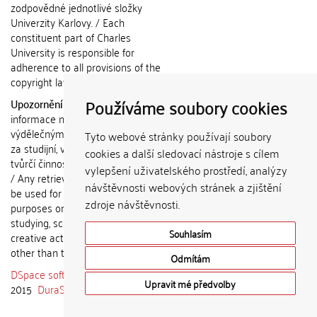
zodpovědné jednotlivé složky
Univerzity Karlovy. / Each
constituent part of Charles
University is responsible for
adherence to all provisions of the
copyright law.
Používáme soubory cookies
Upozornění / Notice:
Získané
informace nemohou být použity k
výdělečným účelům nebo vydávány
Tyto webové stránky používají soubory
za studijní, vědeckou nebo jinou
cookies a další sledovací nástroje s cílem
tvůrčí činnost jiné osoby než autora.
vylepšení uživatelského prostředí, analýzy
/ Any retrieved information shall not
návštěvnosti webových stránek a zjištění
be used for any commercial
zdroje návštěvnosti.
purposes or claimed as results of
studying, scientific or any other
Souhlasím
creative activities of any person
other than the author.
Odmítám
DSpace software
copyright © 2002-
Upravit mé předvolby
2015
DuraSpace