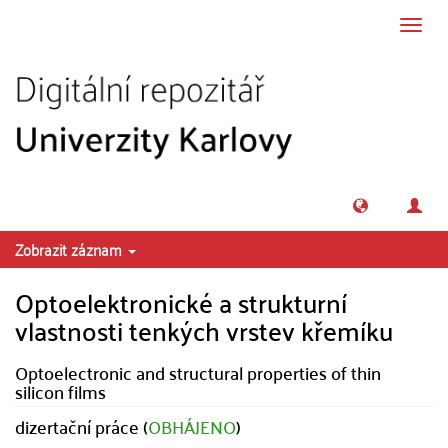
Přeskočit na obsah
Přepn
navig
Zobrazit záznam
Optoelektronické a strukturní
vlastnosti tenkých vrstev křemíku
Optoelectronic and structural properties of thin
silicon films
dizertační práce (
OBHÁJENO
)