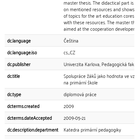
master thesis. The didactical part is 
on mentioned resources and shows the
of topics for the art education cores
with these resources. The master thes
aimed at the cooperation developeme
dc.language
Čeština
dc.language.iso
cs_CZ
dc.publisher
Univerzita Karlova, Pedagogická fakul
dc.title
Spolupráce žáků jako hodnota ve vzdě
na primární škole
dc.type
diplomová práce
dcterms.created
2009
dcterms.dateAccepted
2009-05-21
dc.description.department
Katedra primární pedagogiky