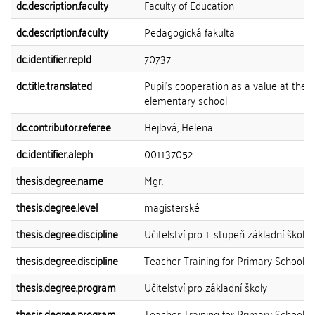
dc.description.faculty
Faculty of Education
dc.description.faculty
Pedagogická fakulta
dc.identifier.repId
70737
dc.title.translated
Pupil's cooperation as a value at the
elementary school
dc.contributor.referee
Hejlová, Helena
dc.identifier.aleph
001137052
thesis.degree.name
Mgr.
thesis.degree.level
magisterské
thesis.degree.discipline
Učitelství pro 1. stupeň základní školy
thesis.degree.discipline
Teacher Training for Primary Schools
thesis.degree.program
Učitelství pro základní školy
thesis.degree.program
Teacher Training for Primary Schools