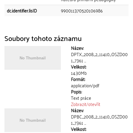
dc.identifier.lisID
990011370520106986
Soubory tohoto záznamu
Název:
DPTX_2008_2_11410_OSZD00
1_7361 ...
Velikost:
14.30Mb
Formát:
application/pdf
Popis:
Text práce
Zobrazit/
otevřít
Název:
DPBC_2008_2_11410_OSZD00
1_7361 ...
Velikost: