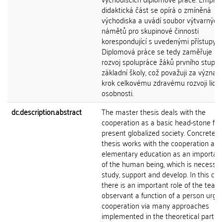
didaktická část se opírá o zmíněná
východiska a uvádí soubor výtvarných
námětů pro skupinové činnosti
korespondující s uvedenými přístupy.
Diplomová práce se tedy zaměřuje na
rozvoj spolupráce žáků prvního stupn
základní školy, což považuji za význa
krok celkovému zdravému rozvoji lids
osobnosti.
dc.description.abstract
The master thesis deals with the
cooperation as a basic head-stone for
present globalized society. Concretely,
thesis works with the cooperation at 
elementary education as an importan
of the human being, which is necessar
study, support and develop. In this cas
there is an important role of the teac
observant a function of a person urgi
cooperation via many approaches
implemented in the theoretical part of