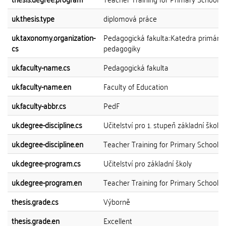
uk.thesis.type
diplomová práce
uk.taxonomy.organization-
Pedagogická fakulta::Katedra primární
cs
pedagogiky
uk.faculty-name.cs
Pedagogická fakulta
uk.faculty-name.en
Faculty of Education
uk.faculty-abbr.cs
PedF
uk.degree-discipline.cs
Učitelství pro 1. stupeň základní školy
uk.degree-discipline.en
Teacher Training for Primary Schools
uk.degree-program.cs
Učitelství pro základní školy
uk.degree-program.en
Teacher Training for Primary Schools
thesis.grade.cs
Výborně
thesis.grade.en
Excellent