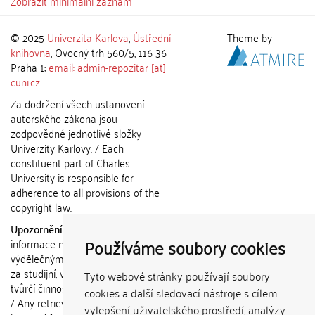
Zobrazit minimální záznam
© 2025
Univerzita Karlova
,
Ústřední
Theme by
knihovna
, Ovocný trh 560/5, 116 36
Praha 1;
email: admin-repozitar [at]
cuni.cz
Za dodržení všech ustanovení
autorského zákona jsou
zodpovědné jednotlivé složky
Univerzity Karlovy. / Each
constituent part of Charles
University is responsible for
adherence to all provisions of the
copyright law.
Upozornění / Notice:
Získané
Používáme soubory cookies
informace nemohou být použity k
výdělečným účelům nebo vydávány
za studijní, vědeckou nebo jinou
Tyto webové stránky používají soubory
tvůrčí činnost jiné osoby než autora.
cookies a další sledovací nástroje s cílem
/ Any retrieved information shall not
vylepšení uživatelského prostředí, analýzy