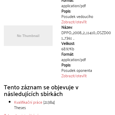
Formát:
application/pdf
Popis:
Posudek vedoucího
Zobrazit/
otevřít
Název:
DPPO_2008_2_11410_OSZD00
1_7361 ...
Velikost:
68.97Kb
Formát:
application/pdf
Popis:
Posudek oponenta
Zobrazit/
otevřít
Tento záznam se objevuje v
následujících sbírkách
Kvalifikační práce
[21384]
Theses