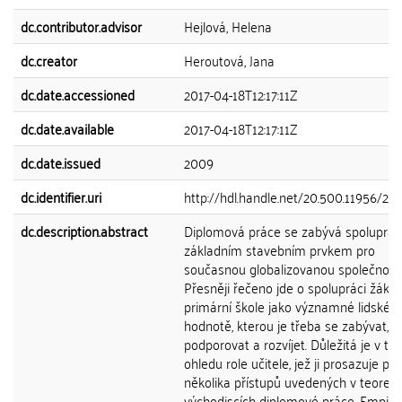
dc.contributor.advisor
Hejlová, Helena
dc.creator
Heroutová, Jana
dc.date.accessioned
2017-04-18T12:17:11Z
dc.date.available
2017-04-18T12:17:11Z
dc.date.issued
2009
dc.identifier.uri
http://hdl.handle.net/20.500.11956/21
dc.description.abstract
Diplomová práce se zabývá spoluprací
základním stavebním prvkem pro
současnou globalizovanou společnost.
Přesněji řečeno jde o spolupráci žáků
primární škole jako významné lidské
hodnotě, kterou je třeba se zabývat,
podporovat a rozvíjet. Důležitá je v t
ohledu role učitele, jež ji prosazuje p
několika přístupů uvedených v teoreti
východiscích diplomové práce. Empiric