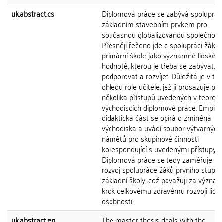
uk.abstract.cs
Diplomová práce se zabývá spoluprací
základním stavebním prvkem pro
současnou globalizovanou společnost.
Přesněji řečeno jde o spolupráci žáků
primární škole jako významné lidské
hodnotě, kterou je třeba se zabývat,
podporovat a rozvíjet. Důležitá je v t
ohledu role učitele, jež ji prosazuje p
několika přístupů uvedených v teoreti
východiscích diplomové práce. Empiric
didaktická část se opírá o zmíněná
východiska a uvádí soubor výtvarných
námětů pro skupinové činnosti
korespondující s uvedenými přístupy.
Diplomová práce se tedy zaměřuje na
rozvoj spolupráce žáků prvního stupn
základní školy, což považuji za význa
krok celkovému zdravému rozvoji lids
osobnosti.
uk.abstract.en
The master thesis deals with the