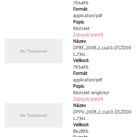
79.64Kb
Formát:
application/pdf
Popis:
Abstrakt
Zobrazit/
otevřít
Název:
DPBE_2008_2_11410_OSZD00
1_7361 ...
Velikost:
79.54Kb
Formát:
application/pdf
Popis:
Abstrakt (anglicky)
Zobrazit/
otevřít
Název:
DPPV_2008_2_11410_OSZD00
1_7361 ...
Velikost:
86.28Kb