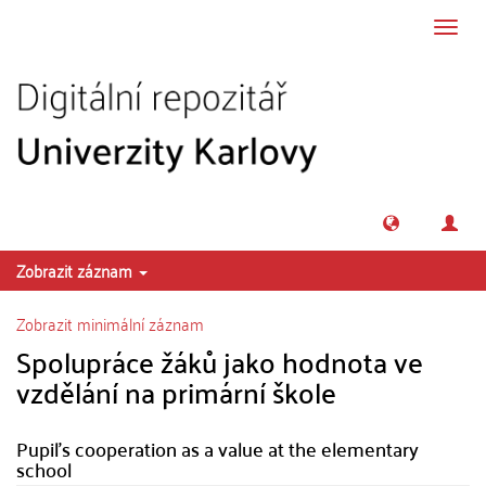
Přeskočit na obsah
Přepn
navig
Zobrazit záznam
Zobrazit minimální záznam
Spolupráce žáků jako hodnota ve
vzdělání na primární škole
Pupil's cooperation as a value at the elementary
school