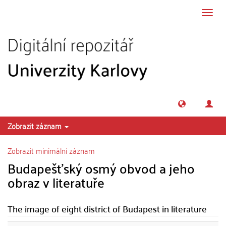
Přeskočit na obsah
Přepn
navig
Zobrazit záznam
Zobrazit minimální záznam
Budapešťský osmý obvod a jeho
obraz v literatuře
The image of eight district of Budapest in literature