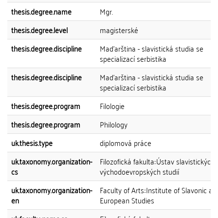
thesis.degree.name
Mgr.
thesis.degree.level
magisterské
thesis.degree.discipline
Maďarština - slavistická studia se
specializací serbistika
thesis.degree.discipline
Maďarština - slavistická studia se
specializací serbistika
thesis.degree.program
Filologie
thesis.degree.program
Philology
uk.thesis.type
diplomová práce
uk.taxonomy.organization-
Filozofická fakulta::Ústav slavistických 
cs
východoevropských studií
uk.taxonomy.organization-
Faculty of Arts::Institute of Slavonic a
en
European Studies