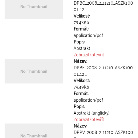
DPBC_2008_2_11210_ASZK100
01_12 ...
Velikost:
79.43Kb
Formát:
application/pdf
Popis:
Abstrakt
Zobrazit/
otevřít
Název:
DPBE_2008_2_11210_ASZK100
01_12 ...
Velikost:
79.49Kb
Formát:
application/pdf
Popis:
Abstrakt (anglicky)
Zobrazit/
otevřít
Název:
DPPV_2008_2_11210_ASZK100