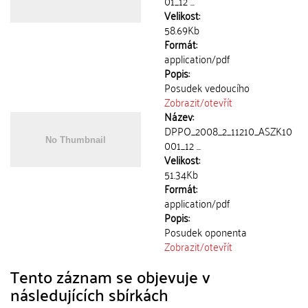
01_12 ...
Velikost:
58.69Kb
Formát:
application/pdf
Popis:
Posudek vedoucího
Zobrazit/
otevřít
Název:
DPPO_2008_2_11210_ASZK10
001_12 ...
Velikost:
51.34Kb
Formát:
application/pdf
Popis:
Posudek oponenta
Zobrazit/
otevřít
Tento záznam se objevuje v
následujících sbírkách