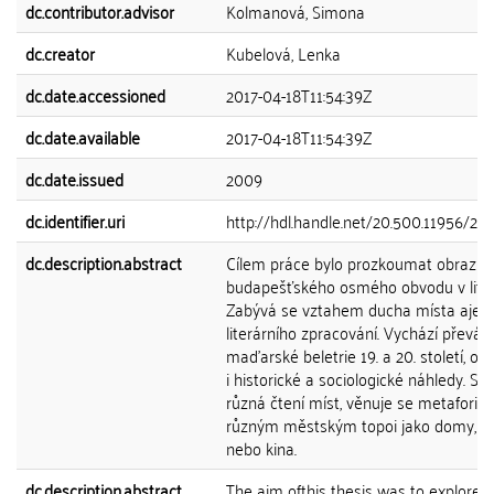
dc.contributor.advisor
Kolmanová, Simona
dc.creator
Kubelová, Lenka
dc.date.accessioned
2017-04-18T11:54:39Z
dc.date.available
2017-04-18T11:54:39Z
dc.date.issued
2009
dc.identifier.uri
http://hdl.handle.net/20.500.11956/20
dc.description.abstract
Cílem práce bylo prozkoumat obraz
budapešťského osmého obvodu v liter
Zabývá se vztahem ducha místa ajeh
literárního zpracování. Vychází převáž
maďarské beletrie 19. a 20. století, ob
i historické a sociologické náhledy. Sr
různá čtení míst, věnuje se metaforice 
různým městským topoi jako domy, n
nebo kina.
dc.description.abstract
The aim ofthis thesis was to explore 