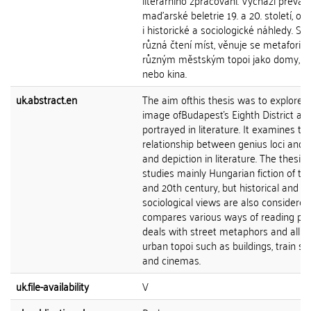
literárního zpracování. Vychází převáž
maďarské beletrie 19. a 20. století, ob
i historické a sociologické náhledy. Sr
různá čtení míst, věnuje se metaforice 
různým městským topoi jako domy, n
nebo kina.
uk.abstract.en
The aim ofthis thesis was to explore 
image ofBudapesťs Eighth District as i
portrayed in literature. It examines th
relationship between genius loci and i
and depiction in literature. The thesis
studies mainly Hungarian fiction of th
and 20th century, but historical and
sociological views are also considered.
compares various ways of reading pla
deals with street metaphors and all di
urban topoi such as buildings, train st
and cinemas.
uk.file-availability
V