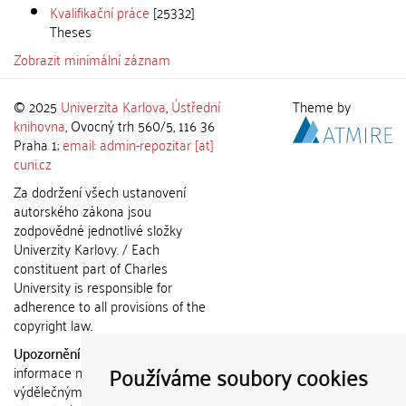
Kvalifikační práce
[25332]
Theses
Zobrazit minimální záznam
© 2025
Univerzita Karlova
,
Ústřední
Theme by
knihovna
, Ovocný trh 560/5, 116 36
Praha 1;
email: admin-repozitar [at]
cuni.cz
Za dodržení všech ustanovení
autorského zákona jsou
zodpovědné jednotlivé složky
Univerzity Karlovy. / Each
constituent part of Charles
University is responsible for
adherence to all provisions of the
copyright law.
Upozornění / Notice:
Získané
Používáme soubory cookies
informace nemohou být použity k
výdělečným účelům nebo vydávány