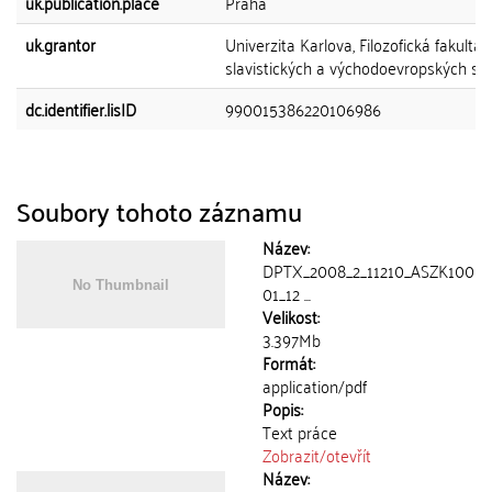
uk.publication.place
Praha
uk.grantor
Univerzita Karlova, Filozofická fakulta,
slavistických a východoevropských stu
dc.identifier.lisID
990015386220106986
Soubory tohoto záznamu
Název:
DPTX_2008_2_11210_ASZK100
01_12 ...
Velikost:
3.397Mb
Formát:
application/pdf
Popis:
Text práce
Zobrazit/
otevřít
Název: