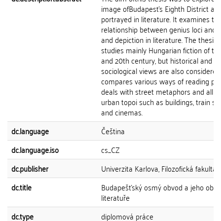
image ofBudapesťs Eighth District as i
portrayed in literature. It examines th
relationship between genius loci and i
and depiction in literature. The thesis
studies mainly Hungarian fiction of th
and 20th century, but historical and
sociological views are also considered.
compares various ways of reading pla
deals with street metaphors and all di
urban topoi such as buildings, train st
and cinemas.
dc.language
Čeština
dc.language.iso
cs_CZ
dc.publisher
Univerzita Karlova, Filozofická fakulta
dc.title
Budapešťský osmý obvod a jeho obra
literatuře
dc.type
diplomová práce