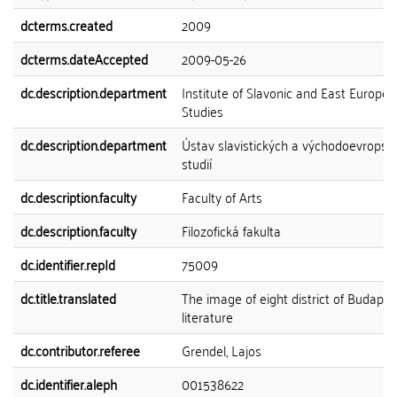
dcterms.created
2009
dcterms.dateAccepted
2009-05-26
dc.description.department
Institute of Slavonic and East Europe
Studies
dc.description.department
Ústav slavistických a východoevropsk
studií
dc.description.faculty
Faculty of Arts
dc.description.faculty
Filozofická fakulta
dc.identifier.repId
75009
dc.title.translated
The image of eight district of Budapes
literature
dc.contributor.referee
Grendel, Lajos
dc.identifier.aleph
001538622