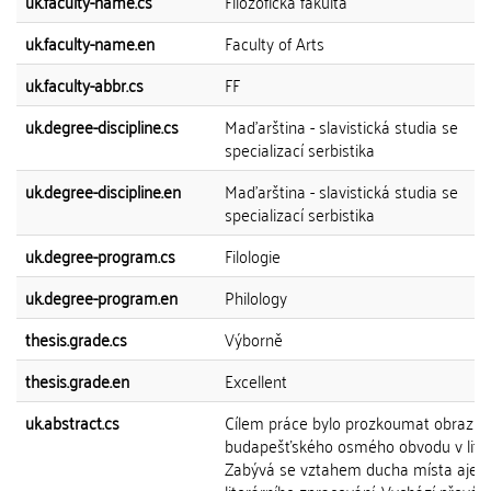
uk.faculty-name.cs
Filozofická fakulta
uk.faculty-name.en
Faculty of Arts
uk.faculty-abbr.cs
FF
uk.degree-discipline.cs
Maďarština - slavistická studia se
specializací serbistika
uk.degree-discipline.en
Maďarština - slavistická studia se
specializací serbistika
uk.degree-program.cs
Filologie
uk.degree-program.en
Philology
thesis.grade.cs
Výborně
thesis.grade.en
Excellent
uk.abstract.cs
Cílem práce bylo prozkoumat obraz
budapešťského osmého obvodu v liter
Zabývá se vztahem ducha místa ajeh