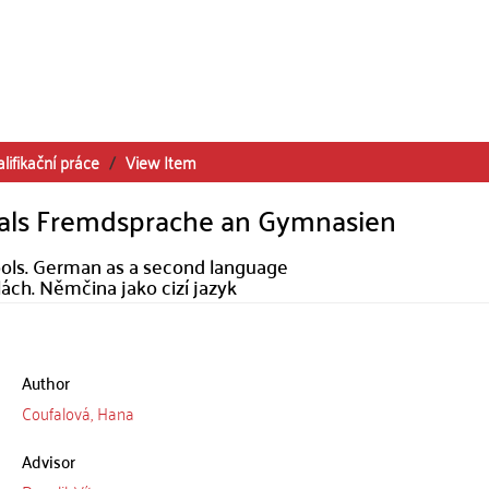
lifikační práce
View Item
 als Fremdsprache an Gymnasien
ools. German as a second language
ách. Němčina jako cizí jazyk
Author
Coufalová, Hana
Advisor