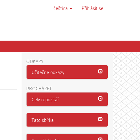
čeština
Přihlásit se
ODKAZY
Užitečné odkazy
PROCHÁZET
Celý repozitář
Tato sbírka