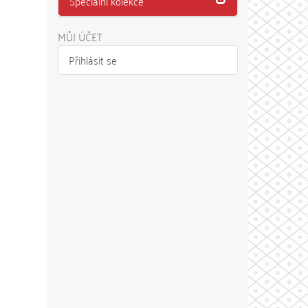
Speciální kolekce
MŮJ ÚČET
Přihlásit se