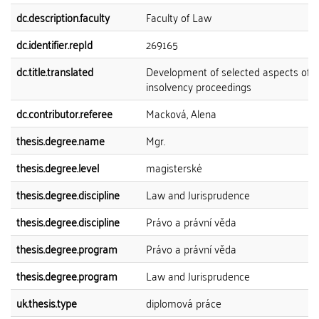
dc.description.faculty
Faculty of Law
dc.identifier.repId
269165
dc.title.translated
Development of selected aspects of
insolvency proceedings
dc.contributor.referee
Macková, Alena
thesis.degree.name
Mgr.
thesis.degree.level
magisterské
thesis.degree.discipline
Law and Jurisprudence
thesis.degree.discipline
Právo a právní věda
thesis.degree.program
Právo a právní věda
thesis.degree.program
Law and Jurisprudence
uk.thesis.type
diplomová práce