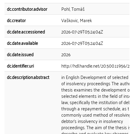
dc.contributor.advisor
Pohl, Tomáš
dc.creator
Vaškovic, Marek
dc.date.accessioned
2026-07-29T05:24:04Z
dc.date.available
2026-07-29T05:24:04Z
dc.date.issued
2026
dc.identifier.uri
http://hdl.handle.net/20.500.11956/2
dc.description.abstract
in English Development of selected a
of insolvency proceedings The author'
thesis examines the development of
selected elements in the field of insol
law, specifically the institution of debt 
through a repayment schedule, as th
commonly used method of resolving 
debtor's insolvency in insolvency
proceedings. The aim of the thesis is 
describe and evaluate key changes in