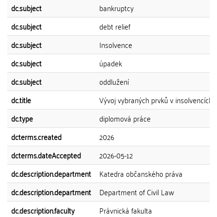
dc.subject
bankruptcy
dc.subject
debt relief
dc.subject
Insolvence
dc.subject
úpadek
dc.subject
oddlužení
dc.title
Vývoj vybraných prvků v insolvencích
dc.type
diplomová práce
dcterms.created
2026
dcterms.dateAccepted
2026-05-12
dc.description.department
Katedra občanského práva
dc.description.department
Department of Civil Law
dc.description.faculty
Právnická fakulta