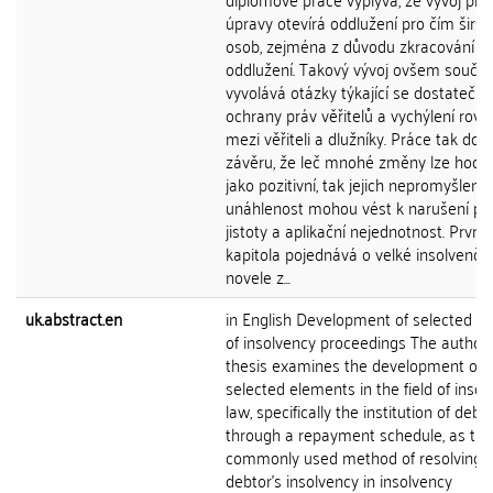
úpravy otevírá oddlužení pro čím širší
osob, zejména z důvodu zkracování dé
oddlužení. Takový vývoj ovšem souča
vyvolává otázky týkající se dostatečné
ochrany práv věřitelů a vychýlení rov
mezi věřiteli a dlužníky. Práce tak doc
závěru, že leč mnohé změny lze hodno
jako pozitivní, tak jejich nepromyšleno
unáhlenost mohou vést k narušení pr
jistoty a aplikační nejednotnost. První
kapitola pojednává o velké insolvenční
novele z...
uk.abstract.en
in English Development of selected a
of insolvency proceedings The author'
thesis examines the development of
selected elements in the field of insol
law, specifically the institution of debt 
through a repayment schedule, as th
commonly used method of resolving 
debtor's insolvency in insolvency