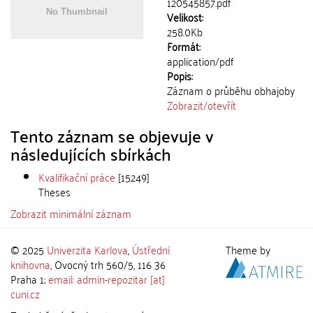
120545857.pdf
Velikost:
258.0Kb
Formát:
application/pdf
Popis:
Záznam o průběhu obhajoby
Zobrazit/
otevřít
Tento záznam se objevuje v
následujících sbírkách
Kvalifikační práce
[15249]
Theses
Zobrazit minimální záznam
© 2025
Univerzita Karlova
,
Ústřední
Theme by
knihovna
, Ovocný trh 560/5, 116 36
Praha 1;
email: admin-repozitar [at]
cuni.cz