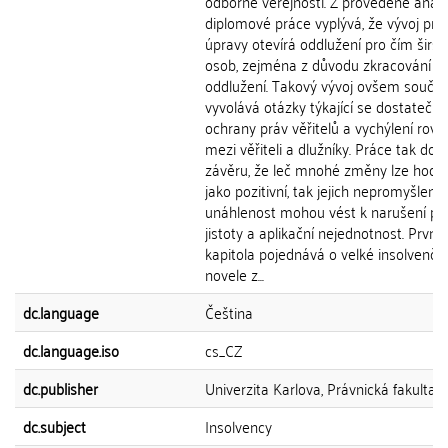
odborné veřejnosti. Z provedené anal
diplomové práce vyplývá, že vývoj prá
úpravy otevírá oddlužení pro čím širší
osob, zejména z důvodu zkracování dé
oddlužení. Takový vývoj ovšem souča
vyvolává otázky týkající se dostatečné
ochrany práv věřitelů a vychýlení rov
mezi věřiteli a dlužníky. Práce tak doc
závěru, že leč mnohé změny lze hodno
jako pozitivní, tak jejich nepromyšleno
unáhlenost mohou vést k narušení pr
jistoty a aplikační nejednotnost. První
kapitola pojednává o velké insolvenční
novele z...
dc.language
Čeština
dc.language.iso
cs_CZ
dc.publisher
Univerzita Karlova, Právnická fakulta
dc.subject
Insolvency