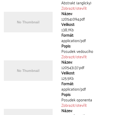
Abstrakt (anglicky)
Zobrazit/
otevřít
Název:
120541094.pdf
Velikost:
138.7Kb
Formát:
application/pdf
Popis:
Posudek vedoucího
Zobrazit/
otevřít
Název:
120543137.pdf
Velikost:
125.5Kb
Formát:
application/pdf
Popis:
Posudek oponenta
Zobrazit/
otevřít
Název: