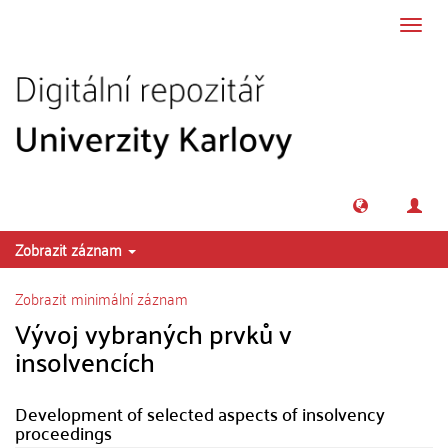
Přeskočit na obsah
Přepn
navig
Zobrazit záznam
Zobrazit minimální záznam
Vývoj vybraných prvků v
insolvencích
Development of selected aspects of insolvency
proceedings