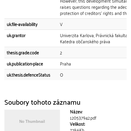
However, this development simultane
raises questions regarding the adequ
protection of creditors' rights and the...
uk.file-availability
V
uk.grantor
Univerzita Karlova, Právnická fakulta,
Katedra občanského práva
thesis.grade.code
2
uk.publication-place
Praha
uk.thesis.defenceStatus
O
Soubory tohoto záznamu
Název:
120537942.pdf
Velikost:
729.6Kb