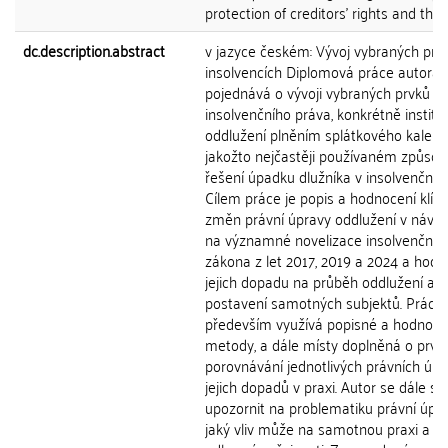
protection of creditors' rights and the...
dc.description.abstract
v jazyce českém: Vývoj vybraných prv
insolvencích Diplomová práce autora
pojednává o vývoji vybraných prvků v 
insolvenčního práva, konkrétně instit
oddlužení plněním splátkového kalend
jakožto nejčastěji používaném způso
řešení úpadku dlužníka v insolvenčním 
Cílem práce je popis a hodnocení klíč
změn právní úpravy oddlužení v návaz
na významné novelizace insolvenčníh
zákona z let 2017, 2019 a 2024 a hodn
jejich dopadu na průběh oddlužení a
postavení samotných subjektů. Práce
především využívá popisné a hodnotíc
metody, a dále místy doplněná o prvk
porovnávání jednotlivých právních úpr
jejich dopadů v praxi. Autor se dále sn
upozornit na problematiku právní úpr
jaký vliv může na samotnou praxi a n