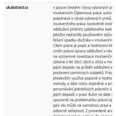
uk.abstract.cs
v jazyce českém: Vývoj vybraných prv
insolvencích Diplomová práce autora
pojednává o vývoji vybraných prvků v 
insolvenčního práva, konkrétně instit
oddlužení plněním splátkového kalend
jakožto nejčastěji používaném způso
řešení úpadku dlužníka v insolvenčním 
Cílem práce je popis a hodnocení klíč
změn právní úpravy oddlužení v návaz
na významné novelizace insolvenčníh
zákona z let 2017, 2019 a 2024 a hodn
jejich dopadu na průběh oddlužení a
postavení samotných subjektů. Práce
především využívá popisné a hodnotíc
metody, a dále místy doplněná o prvk
porovnávání jednotlivých právních úpr
jejich dopadů v praxi. Autor se dále sn
upozornit na problematiku právní úpr
jaký vliv může na samotnou praxi a n
odborné veřejnosti. Z provedené anal
diplomové práce vyplývá, že vývoj prá