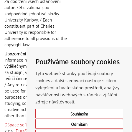
Za dodržení všech ustanovení
autorského zákona jsou
zodpovědné jednotlivé složky
Univerzity Karlovy. / Each
constituent part of Charles
University is responsible for
adherence to all provisions of the
copyright law.
Upozornění / Notice:
Získané
Používáme soubory cookies
informace nemohou být použity k
výdělečným účelům nebo vydávány
za studijní, vědeckou nebo jinou
Tyto webové stránky používají soubory
tvůrčí činnost jiné osoby než autora.
cookies a další sledovací nástroje s cílem
/ Any retrieved information shall not
vylepšení uživatelského prostředí, analýzy
be used for any commercial
návštěvnosti webových stránek a zjištění
purposes or claimed as results of
zdroje návštěvnosti.
studying, scientific or any other
creative activities of any person
Souhlasím
other than the author.
DSpace software
copyright © 2002-
Odmítám
2015
DuraSpace