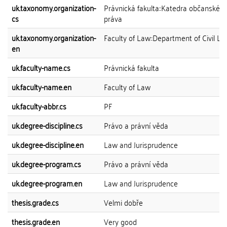
uk.taxonomy.organization-
Právnická fakulta::Katedra občanskéh
cs
práva
uk.taxonomy.organization-
Faculty of Law::Department of Civil L
en
uk.faculty-name.cs
Právnická fakulta
uk.faculty-name.en
Faculty of Law
uk.faculty-abbr.cs
PF
uk.degree-discipline.cs
Právo a právní věda
uk.degree-discipline.en
Law and Jurisprudence
uk.degree-program.cs
Právo a právní věda
uk.degree-program.en
Law and Jurisprudence
thesis.grade.cs
Velmi dobře
thesis.grade.en
Very good