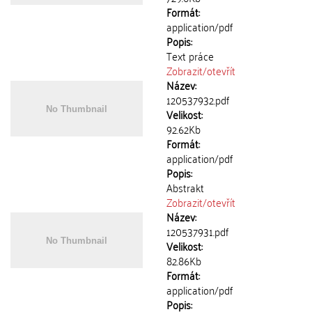
Formát:
application/pdf
Popis:
Text práce
Zobrazit/
otevřít
Název:
120537932.pdf
Velikost:
92.62Kb
Formát:
application/pdf
Popis:
Abstrakt
Zobrazit/
otevřít
Název:
120537931.pdf
Velikost:
82.86Kb
Formát:
application/pdf
Popis: