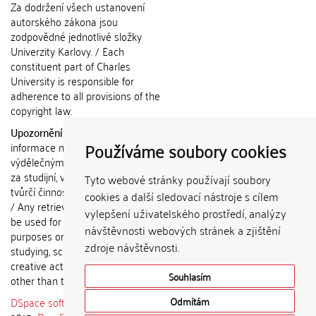
Za dodržení všech ustanovení
autorského zákona jsou
zodpovědné jednotlivé složky
Univerzity Karlovy. / Each
constituent part of Charles
University is responsible for
adherence to all provisions of the
copyright law.
Upozornění / Notice:
Získané
Používáme soubory cookies
informace nemohou být použity k
výdělečným účelům nebo vydávány
za studijní, vědeckou nebo jinou
Tyto webové stránky používají soubory
tvůrčí činnost jiné osoby než autora.
cookies a další sledovací nástroje s cílem
/ Any retrieved information shall not
vylepšení uživatelského prostředí, analýzy
be used for any commercial
návštěvnosti webových stránek a zjištění
purposes or claimed as results of
zdroje návštěvnosti.
studying, scientific or any other
creative activities of any person
Souhlasím
other than the author.
DSpace software
copyright © 2002-
Odmítám