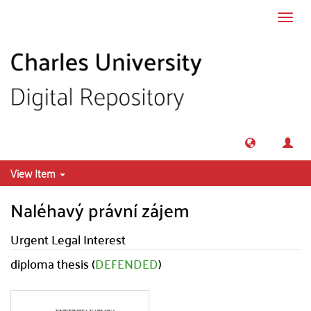
Skip to main content
Toggl
navig
View Item
Naléhavý právní zájem
Urgent Legal Interest
diploma thesis (
DEFENDED
)