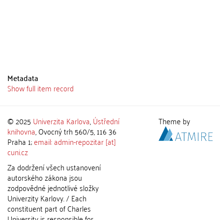
Metadata
Show full item record
© 2025
Univerzita Karlova
,
Ústřední
Theme by
knihovna
, Ovocný trh 560/5, 116 36
Praha 1;
email: admin-repozitar [at]
cuni.cz
Za dodržení všech ustanovení
autorského zákona jsou
zodpovědné jednotlivé složky
Univerzity Karlovy. / Each
constituent part of Charles
University is responsible for