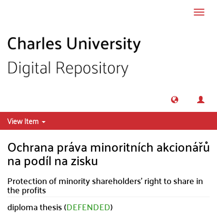
Skip to main content
Toggl
navig
View Item
Ochrana práva minoritních akcionářů
na podíl na zisku
Protection of minority shareholders' right to share in
the profits
diploma thesis (
DEFENDED
)