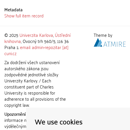
Metadata
Show full item record
© 2025
Univerzita Karlova
,
Ústřední
Theme by
knihovna
, Ovocný trh 560/5, 116 36
Praha 1;
email: admin-repozitar [at]
cuni.cz
Za dodržení všech ustanovení
autorského zákona jsou
zodpovědné jednotlivé složky
Univerzity Karlovy. / Each
constituent part of Charles
University is responsible for
adherence to all provisions of the
copyright law.
Upozornění / Notice:
Získané
We use cookies
informace nemohou být použity k
výdělečným účelům nebo vydávány