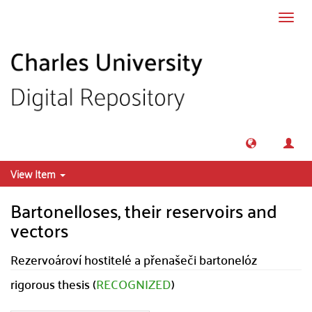
Skip to main content
Toggl
navig
View Item
Bartonelloses, their reservoirs and
vectors
Rezervoároví hostitelé a přenašeči bartonelóz
rigorous thesis (
RECOGNIZED
)