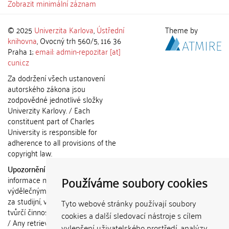
Zobrazit minimální záznam
© 2025
Univerzita Karlova
,
Ústřední
Theme by
knihovna
, Ovocný trh 560/5, 116 36
Praha 1;
email: admin-repozitar [at]
cuni.cz
Za dodržení všech ustanovení
autorského zákona jsou
zodpovědné jednotlivé složky
Univerzity Karlovy. / Each
constituent part of Charles
University is responsible for
adherence to all provisions of the
copyright law.
Upozornění / Notice:
Získané
Používáme soubory cookies
informace nemohou být použity k
výdělečným účelům nebo vydávány
za studijní, vědeckou nebo jinou
Tyto webové stránky používají soubory
tvůrčí činnost jiné osoby než autora.
cookies a další sledovací nástroje s cílem
/ Any retrieved information shall not
vylepšení uživatelského prostředí, analýzy