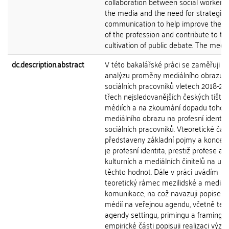
collaboration between social workers
the media and the need for strategic
communication to help improve the p
of the profession and contribute to th
cultivation of public debate. The media.
dc.description.abstract
V této bakalářské práci se zaměřuji n
analýzu proměny mediálního obrazu
sociálních pracovníků vletech 2018-20
třech nejsledovanějších českých tiště
médiích a na zkoumání dopadu tohot
mediálního obrazu na profesní identit
sociálních pracovníků. Vteoretické část
představeny základní pojmy a koncept
je profesní identita, prestiž profese a v
kulturních a mediálních činitelů na utv
těchto hodnot. Dále v práci uvádím
teoretický rámec mezilidské a mediáln
komunikace, na což navazuji popisem 
médií na veřejnou agendu, včetně teor
agendy settingu, primingu a framingu.
empirické části popisuji realizaci výz