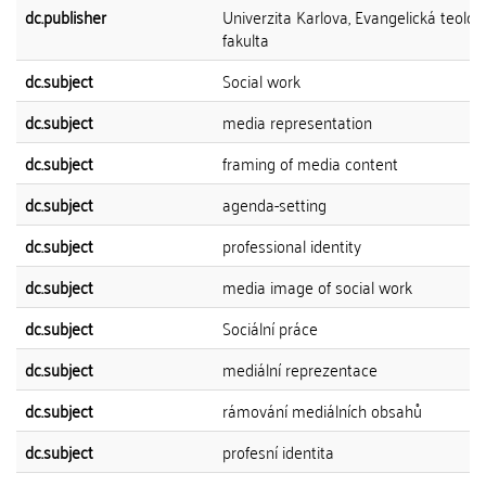
dc.publisher
Univerzita Karlova, Evangelická teolog
fakulta
dc.subject
Social work
dc.subject
media representation
dc.subject
framing of media content
dc.subject
agenda-setting
dc.subject
professional identity
dc.subject
media image of social work
dc.subject
Sociální práce
dc.subject
mediální reprezentace
dc.subject
rámování mediálních obsahů
dc.subject
profesní identita