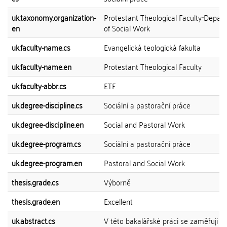
uk.taxonomy.organization-
Protestant Theological Faculty::Depar
en
of Social Work
uk.faculty-name.cs
Evangelická teologická fakulta
uk.faculty-name.en
Protestant Theological Faculty
uk.faculty-abbr.cs
ETF
uk.degree-discipline.cs
Sociální a pastorační práce
uk.degree-discipline.en
Social and Pastoral Work
uk.degree-program.cs
Sociální a pastorační práce
uk.degree-program.en
Pastoral and Social Work
thesis.grade.cs
Výborně
thesis.grade.en
Excellent
uk.abstract.cs
V této bakalářské práci se zaměřuji n