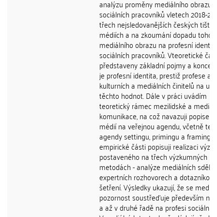
analýzu proměny mediálního obrazu
sociálních pracovníků vletech 2018-20
třech nejsledovanějších českých tiště
médiích a na zkoumání dopadu tohot
mediálního obrazu na profesní identit
sociálních pracovníků. Vteoretické část
představeny základní pojmy a koncept
je profesní identita, prestiž profese a v
kulturních a mediálních činitelů na utv
těchto hodnot. Dále v práci uvádím
teoretický rámec mezilidské a mediáln
komunikace, na což navazuji popisem 
médií na veřejnou agendu, včetně teor
agendy settingu, primingu a framingu.
empirické části popisuji realizaci výz
postaveného na třech výzkumných
metodách - analýze mediálních sdělen
expertních rozhovorech a dotazníkov
šetření. Výsledky ukazují, že se mediál
pozornost soustřeďuje především na k
a až v druhé řadě na profesi sociální p