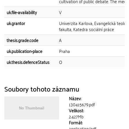
cultivation of public debate. The media.
uk.file-availability
V
uk.grantor
Univerzita Karlova, Evangelická teolog
fakulta, Katedra sociální práce
thesis.grade.code
A
uk.publication-place
Praha
uk.thesis.defenceStatus
O
Soubory tohoto záznamu
Název:
130415679.pdf
Velikost:
2.427Mb
Formát:
application/pdf