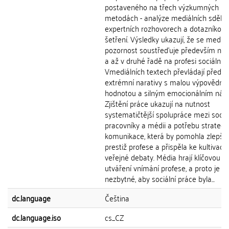
postaveného na třech výzkumných
metodách - analýze mediálních sdělen
expertních rozhovorech a dotazníkov
šetření. Výsledky ukazují, že se mediál
pozornost soustřeďuje především na k
a až v druhé řadě na profesi sociální p
Vmediálních textech převládají přede
extrémní narativy s malou výpovědní
hodnotou a silným emocionálním náb
Zjištění práce ukazují na nutnost
systematičtější spolupráce mezi sociá
pracovníky a médii a potřebu strategi
komunikace, která by pomohla zlepšit
prestiž profese a přispěla ke kultivaci
veřejné debaty. Média hrají klíčovou rol
utváření vnímání profese, a proto je
nezbytné, aby sociální práce byla...
dc.language
Čeština
dc.language.iso
cs_CZ