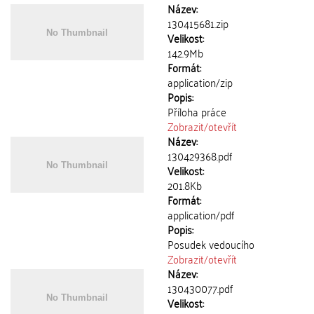
Název:
130415681.zip
Velikost:
142.9Mb
Formát:
application/zip
Popis:
Příloha práce
Zobrazit/
otevřít
Název:
130429368.pdf
Velikost:
201.8Kb
Formát:
application/pdf
Popis:
Posudek vedoucího
Zobrazit/
otevřít
Název:
130430077.pdf
Velikost: