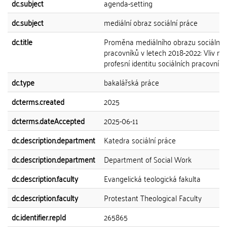
dc.subject
agenda-setting
dc.subject
mediální obraz sociální práce
dc.title
Proměna mediálního obrazu sociálníc
pracovníků v letech 2018-2022: Vliv mé
profesní identitu sociálních pracovníků
dc.type
bakalářská práce
dcterms.created
2025
dcterms.dateAccepted
2025-06-11
dc.description.department
Katedra sociální práce
dc.description.department
Department of Social Work
dc.description.faculty
Evangelická teologická fakulta
dc.description.faculty
Protestant Theological Faculty
dc.identifier.repId
265865