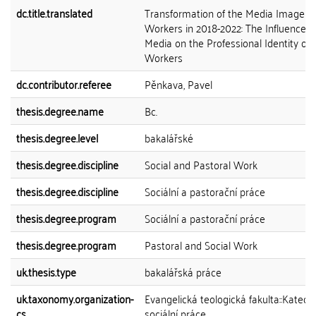
dc.title.translated
Transformation of the Media Image of
Workers in 2018-2022: The Influence o
Media on the Professional Identity of 
Workers
dc.contributor.referee
Pěnkava, Pavel
thesis.degree.name
Bc.
thesis.degree.level
bakalářské
thesis.degree.discipline
Social and Pastoral Work
thesis.degree.discipline
Sociální a pastorační práce
thesis.degree.program
Sociální a pastorační práce
thesis.degree.program
Pastoral and Social Work
uk.thesis.type
bakalářská práce
uk.taxonomy.organization-
Evangelická teologická fakulta::Katedr
cs
sociální práce