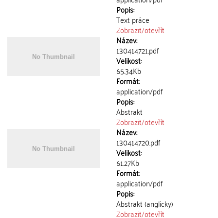
Popis:
Text práce
Zobrazit/
otevřít
Název:
130414721.pdf
Velikost:
65.34Kb
Formát:
application/pdf
Popis:
Abstrakt
Zobrazit/
otevřít
Název:
130414720.pdf
Velikost:
61.27Kb
Formát:
application/pdf
Popis:
Abstrakt (anglicky)
Zobrazit/
otevřít