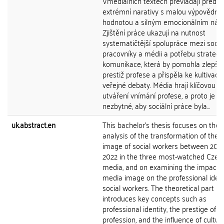
Vmediálních textech převládají přede
extrémní narativy s malou výpovědní
hodnotou a silným emocionálním náb
Zjištění práce ukazují na nutnost
systematičtější spolupráce mezi sociá
pracovníky a médii a potřebu strategi
komunikace, která by pomohla zlepšit
prestiž profese a přispěla ke kultivaci
veřejné debaty. Média hrají klíčovou rol
utváření vnímání profese, a proto je
nezbytné, aby sociální práce byla...
uk.abstract.en
This bachelor's thesis focuses on the
analysis of the transformation of the
image of social workers between 201
2022 in the three most-watched Czech
media, and on examining the impact o
media image on the professional ident
social workers. The theoretical part
introduces key concepts such as
professional identity, the prestige of t
profession, and the influence of cultur