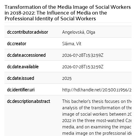
Transformation of the Media Image of Social Workers
in 2018-2022: The Influence of Media on the
Professional Identity of Social Workers
dc.contributor.advisor
Angelovská, Olga
dc.creator
Sláma, Vít
dc.date.accessioned
2026-07-28T15:32:59Z
dc.date.available
2026-07-28T15:32:59Z
dc.date.issued
2025
dc.identifier.uri
http://hdl.handle.net/20.500.11956/20
dc.description.abstract
This bachelor's thesis focuses on the
analysis of the transformation of the
image of social workers between 201
2022 in the three most-watched Czech
media, and on examining the impact o
media image on the professional ident