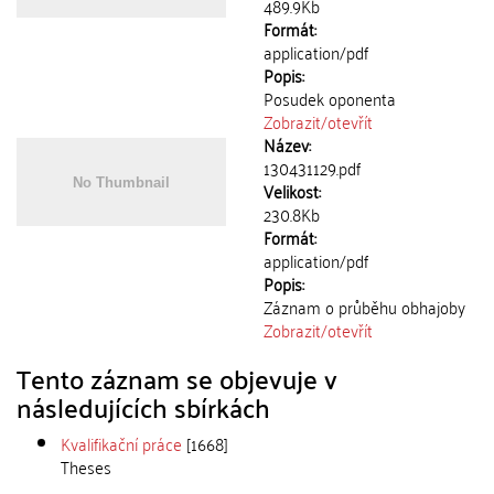
489.9Kb
Formát:
application/pdf
Popis:
Posudek oponenta
Zobrazit/
otevřít
Název:
130431129.pdf
Velikost:
230.8Kb
Formát:
application/pdf
Popis:
Záznam o průběhu obhajoby
Zobrazit/
otevřít
Tento záznam se objevuje v
následujících sbírkách
Kvalifikační práce
[1668]
Theses