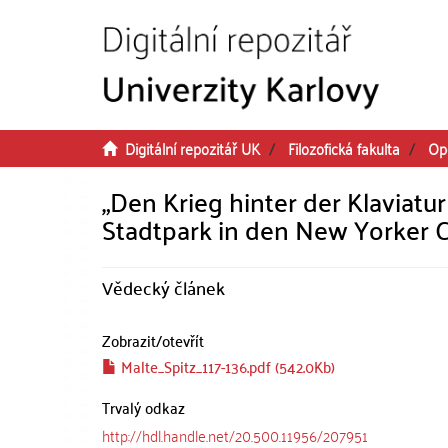
Přeskočit na obsah
Digitální repozitář UK
Filozofická fakulta
Op
„Den Krieg hinter der Klaviat
Stadtpark in den New Yorker C
Vědecký článek
Zobrazit/
otevřít
Malte_Spitz_117-136.pdf (542.0Kb)
Trvalý odkaz
http://hdl.handle.net/20.500.11956/207951