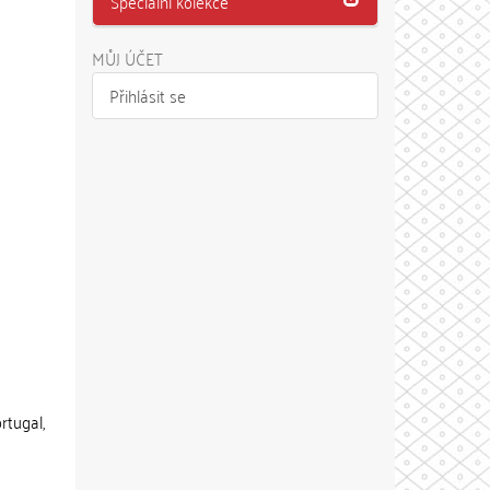
Speciální kolekce
MŮJ ÚČET
Přihlásit se
rtugal,