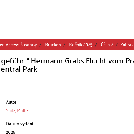
en Access časopisy
Brücken
Ročník 2025
Číslo 2
Zobraz
ur geführt“ Hermann Grabs Flucht vom Pr
entral Park
Autor
Spitz, Malte
Datum vydání
2026