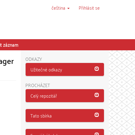
čeština
Přihlásit se
it záznam
ager
ODKAZY
Užitečné odkazy
PROCHÁZET
Celý repozitář
Tato sbírka