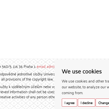
h 560/5, 116 36 Praha 1;
email: admin-repozitar [at] cuni.cz
We use cookies
povědné jednotlivé složky Univerzity Karlovy. / Each constituent
all provisions of the copyright law.
We use cookies and other tr
užity k výdělečným účelům nebo vydávány za studijní, vědeckou
our website, to analyze our w
etrieved information shall not be used for any commercial purposes
coming from.
creative activities of any person other than the author.
I agree
I decline
Change