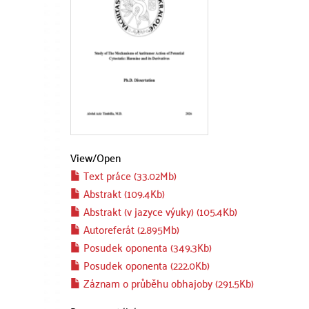
View/
Open
Text práce (33.02Mb)
Abstrakt (109.4Kb)
Abstrakt (v jazyce výuky) (105.4Kb)
Autoreferát (2.895Mb)
Posudek oponenta (349.3Kb)
Posudek oponenta (222.0Kb)
Záznam o průběhu obhajoby (291.5Kb)