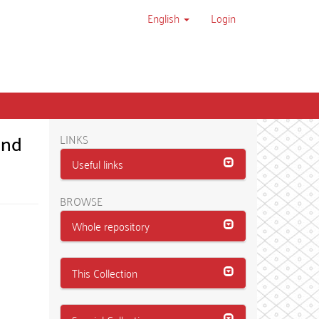
English
Login
and
LINKS
Useful links
BROWSE
Whole repository
This Collection