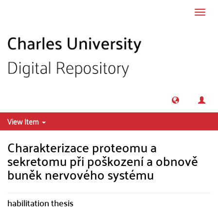
Skip to main content
Toggl
navig
View Item
Charakterizace proteomu a
sekretomu při poškození a obnově
buněk nervového systému
habilitation thesis