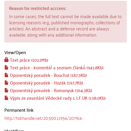
Reason for restricted acccess:
In some cases, the full text cannot be made available due to
licensing reasons (e.g., published monographs, collections of
articles). An abstract and a defense record are always
available, along with any additional information.
View/
Open
Text práce (102.1Mb)
Text práce - komentář a seznam článků (941.8Kb)
Oponentský posudek - Bouchal (187.3Kb)
Oponentský posudek - Hozák (197.7Kb)
Oponentský posudek - Romanyuk (164.3Kb)
Výpis ze zasedání Vědecké rady 1. LF UK (138.0Kb)
Permanent link
http://hdl.handle.net/20.500.11956/207916
Identifiers