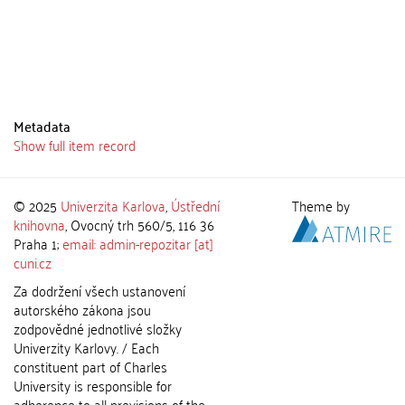
Metadata
Show full item record
© 2025
Univerzita Karlova
,
Ústřední
Theme by
knihovna
, Ovocný trh 560/5, 116 36
Praha 1;
email: admin-repozitar [at]
cuni.cz
Za dodržení všech ustanovení
autorského zákona jsou
zodpovědné jednotlivé složky
Univerzity Karlovy. / Each
constituent part of Charles
University is responsible for
adherence to all provisions of the