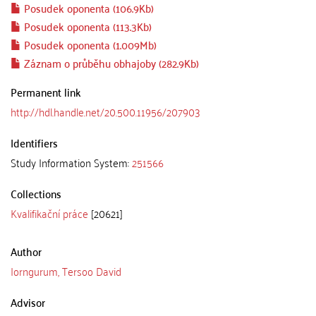
Posudek oponenta (106.9Kb)
Posudek oponenta (113.3Kb)
Posudek oponenta (1.009Mb)
Záznam o průběhu obhajoby (282.9Kb)
Permanent link
http://hdl.handle.net/20.500.11956/207903
Identifiers
Study Information System:
251566
Collections
Kvalifikační práce
[20621]
Author
Iorngurum, Tersoo David
Advisor