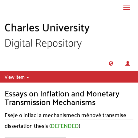
Skip to main content
Toggl
navig
View Item
Essays on Inflation and Monetary
Transmission Mechanisms
Eseje o inflaci a mechanismech měnové transmise
dissertation thesis (
DEFENDED
)