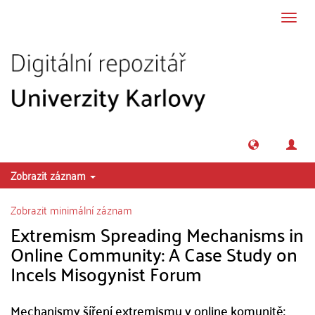
Přeskočit na obsah
Přepn
navig
Zobrazit záznam
Zobrazit minimální záznam
Extremism Spreading Mechanisms in
Online Community: A Case Study on
Incels Misogynist Forum
Mechanismy šíření extremismu v online komunitě: