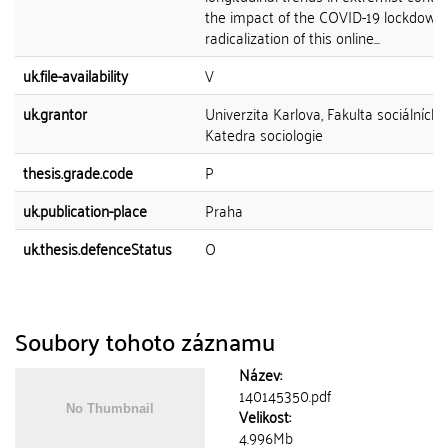
the impact of the COVID-19 lockdown
radicalization of this online...
uk.file-availability
V
uk.grantor
Univerzita Karlova, Fakulta sociálních 
Katedra sociologie
thesis.grade.code
P
uk.publication-place
Praha
uk.thesis.defenceStatus
O
Soubory tohoto záznamu
Název:
140145350.pdf
Velikost:
4.996Mb