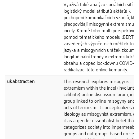
Využívá také analýzu sociálních sítí (a
logistický model atributů aktérů) k
pochopení komunikačních vzorců, kte
předpovídají misogynní extremismus 
incely. Kromě toho multi-perspektivně
pomocí tématického modelu (BERTopi
zavedených výpočetních měřítek toxic
jazyka a misogynních urážek zkoumá
longitudinální trendy v extremistickém
obsahu a dopad lockdownu COVID-19
radikalizaci této online komunity.
uk.abstract.en
This research explores misogynist
extremism within the incel (involuntar
celibate) online discussion forum, incels
group linked to online misogyny and v
acts of terrorism. It conceptualizes inc
ideology as misogynist extremism, def
it as a gender essentialist belief that
categorizes society into impermeable 
groups and out-groups based on sex