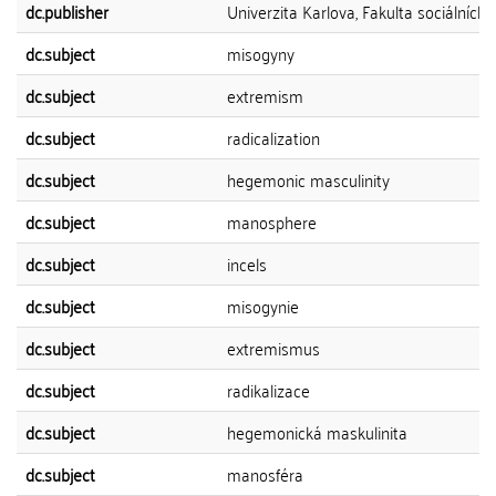
dc.publisher
Univerzita Karlova, Fakulta sociálních 
dc.subject
misogyny
dc.subject
extremism
dc.subject
radicalization
dc.subject
hegemonic masculinity
dc.subject
manosphere
dc.subject
incels
dc.subject
misogynie
dc.subject
extremismus
dc.subject
radikalizace
dc.subject
hegemonická maskulinita
dc.subject
manosféra