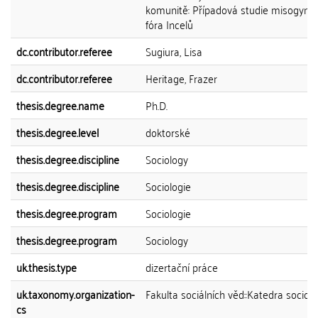
komunitě: Případová studie misogynn
fóra Incelů
dc.contributor.referee
Sugiura, Lisa
dc.contributor.referee
Heritage, Frazer
thesis.degree.name
Ph.D.
thesis.degree.level
doktorské
thesis.degree.discipline
Sociology
thesis.degree.discipline
Sociologie
thesis.degree.program
Sociologie
thesis.degree.program
Sociology
uk.thesis.type
dizertační práce
uk.taxonomy.organization-
Fakulta sociálních věd::Katedra sociolo
cs