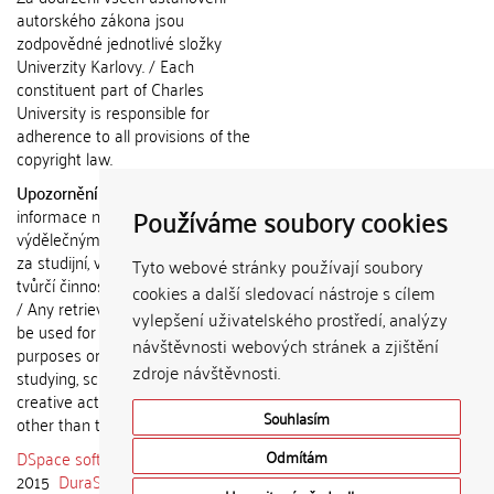
autorského zákona jsou
zodpovědné jednotlivé složky
Univerzity Karlovy. / Each
constituent part of Charles
University is responsible for
adherence to all provisions of the
copyright law.
Upozornění / Notice:
Získané
Používáme soubory cookies
informace nemohou být použity k
výdělečným účelům nebo vydávány
za studijní, vědeckou nebo jinou
Tyto webové stránky používají soubory
tvůrčí činnost jiné osoby než autora.
cookies a další sledovací nástroje s cílem
/ Any retrieved information shall not
vylepšení uživatelského prostředí, analýzy
be used for any commercial
návštěvnosti webových stránek a zjištění
purposes or claimed as results of
zdroje návštěvnosti.
studying, scientific or any other
creative activities of any person
Souhlasím
other than the author.
DSpace software
copyright © 2002-
Odmítám
2015
DuraSpace