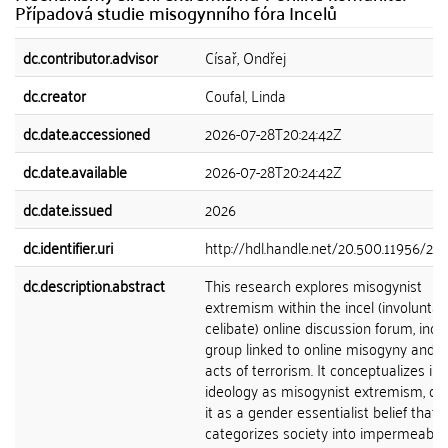
Případová studie misogynního fóra Incelů
dc.contributor.advisor
Císař, Ondřej
dc.creator
Coufal, Linda
dc.date.accessioned
2026-07-28T20:24:42Z
dc.date.available
2026-07-28T20:24:42Z
dc.date.issued
2026
dc.identifier.uri
http://hdl.handle.net/20.500.11956/20
dc.description.abstract
This research explores misogynist
extremism within the incel (involuntar
celibate) online discussion forum, incels
group linked to online misogyny and v
acts of terrorism. It conceptualizes inc
ideology as misogynist extremism, def
it as a gender essentialist belief that
categorizes society into impermeable 