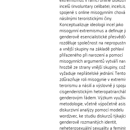
incelů (involuntary celibate), incels.is, 
spojené s online misogynním chování
násilnými teroristickými činy.
Konceptualizuje ideologii incel jako
misogynní extremismus a definuje ji j
genderově esencialistické přesvědčení
rozděluje společnost na nepropustné v
a vnější skupiny na základě pohlaví
přiřazeného při narození a pomocí
misogynních argumentů vytváří narati
hrozbě ze strany vnější skupiny, což
vyžaduje nepřátelské jednání. Tento 
zdůrazňuje roli misogynie v extremism
terorismu a násilí a výslovně ji spojuje
cisgenderistickým heteropatriarcháln
genderovým řádem. Výzkum využívá 
metodologie, včetně výpočetně asist
diskurzivní analýzy pomocí modelu
word2vec, ke studiu diskurzů týkajícíc
genderově rozmanitých identit,
neheterosexuální sexuality a feminism