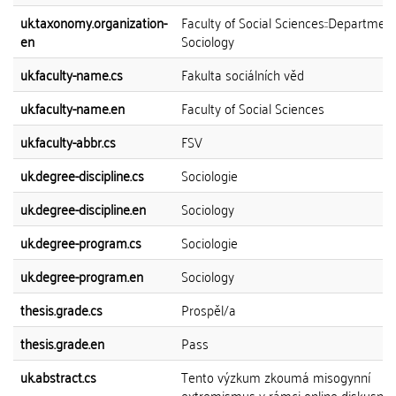
uk.taxonomy.organization-
Faculty of Social Sciences::Department
en
Sociology
uk.faculty-name.cs
Fakulta sociálních věd
uk.faculty-name.en
Faculty of Social Sciences
uk.faculty-abbr.cs
FSV
uk.degree-discipline.cs
Sociologie
uk.degree-discipline.en
Sociology
uk.degree-program.cs
Sociologie
uk.degree-program.en
Sociology
thesis.grade.cs
Prospěl/a
thesis.grade.en
Pass
uk.abstract.cs
Tento výzkum zkoumá misogynní
extremismus v rámci online diskusníh