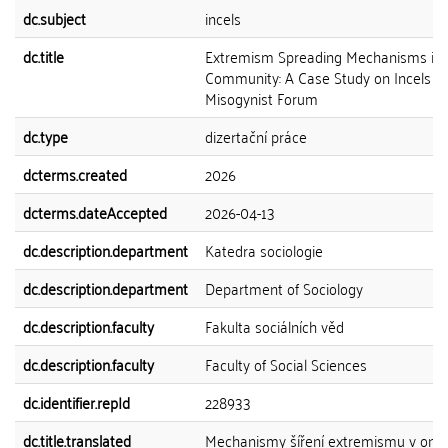
dc.subject
incels
dc.title
Extremism Spreading Mechanisms in 
Community: A Case Study on Incels
Misogynist Forum
dc.type
dizertační práce
dcterms.created
2026
dcterms.dateAccepted
2026-04-13
dc.description.department
Katedra sociologie
dc.description.department
Department of Sociology
dc.description.faculty
Fakulta sociálních věd
dc.description.faculty
Faculty of Social Sciences
dc.identifier.repId
228933
dc.title.translated
Mechanismy šíření extremismu v onli