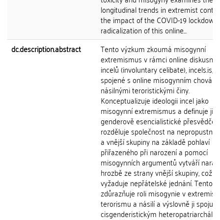
longitudinal trends in extremist conte
the impact of the COVID-19 lockdown
radicalization of this online...
dc.description.abstract
Tento výzkum zkoumá misogynní
extremismus v rámci online diskusníh
incelů (involuntary celibate), incels.is, 
spojené s online misogynním chování
násilnými teroristickými činy.
Konceptualizuje ideologii incel jako
misogynní extremismus a definuje ji j
genderově esencialistické přesvědčení
rozděluje společnost na nepropustné v
a vnější skupiny na základě pohlaví
přiřazeného při narození a pomocí
misogynních argumentů vytváří narati
hrozbě ze strany vnější skupiny, což
vyžaduje nepřátelské jednání. Tento 
zdůrazňuje roli misogynie v extremism
terorismu a násilí a výslovně ji spojuje
cisgenderistickým heteropatriarcháln