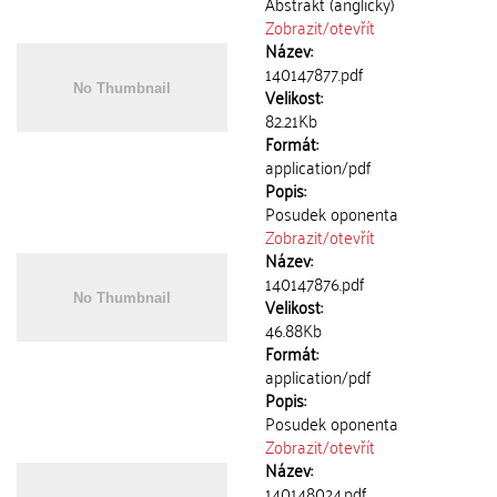
Abstrakt (anglicky)
Zobrazit/
otevřít
Název:
140147877.pdf
Velikost:
82.21Kb
Formát:
application/pdf
Popis:
Posudek oponenta
Zobrazit/
otevřít
Název:
140147876.pdf
Velikost:
46.88Kb
Formát:
application/pdf
Popis:
Posudek oponenta
Zobrazit/
otevřít
Název:
140148024.pdf