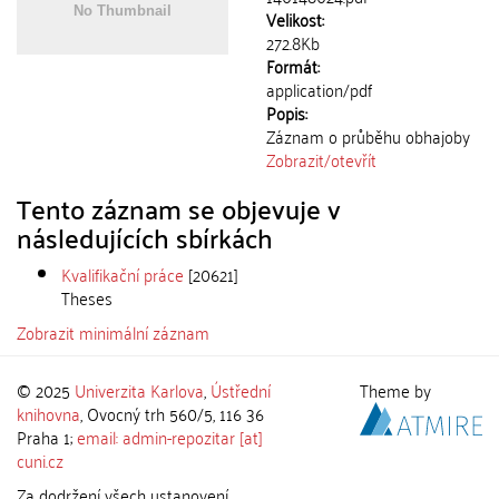
Velikost:
272.8Kb
Formát:
application/pdf
Popis:
Záznam o průběhu obhajoby
Zobrazit/
otevřít
Tento záznam se objevuje v
následujících sbírkách
Kvalifikační práce
[20621]
Theses
Zobrazit minimální záznam
© 2025
Univerzita Karlova
,
Ústřední
Theme by
knihovna
, Ovocný trh 560/5, 116 36
Praha 1;
email: admin-repozitar [at]
cuni.cz
Za dodržení všech ustanovení