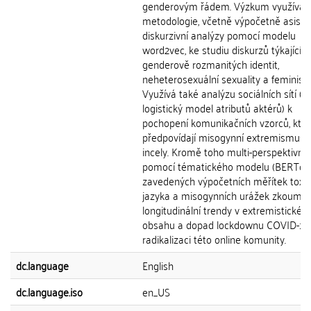
genderovým řádem. Výzkum využívá 
metodologie, včetně výpočetně asist
diskurzivní analýzy pomocí modelu
word2vec, ke studiu diskurzů týkajícíc
genderově rozmanitých identit,
neheterosexuální sexuality a feminism
Využívá také analýzu sociálních sítí (a
logistický model atributů aktérů) k
pochopení komunikačních vzorců, kte
předpovídají misogynní extremismus 
incely. Kromě toho multi-perspektivně
pomocí tématického modelu (BERTopi
zavedených výpočetních měřítek toxic
jazyka a misogynních urážek zkoumá
longitudinální trendy v extremistickém
obsahu a dopad lockdownu COVID-19
radikalizaci této online komunity.
dc.language
English
dc.language.iso
en_US