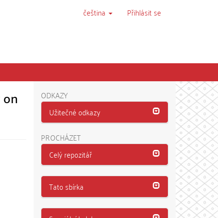
čeština
Přihlásit se
 on
ODKAZY
Užitečné odkazy
PROCHÁZET
Celý repozitář
Tato sbírka