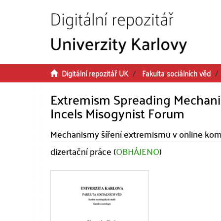
Přeskočit na obsah
Digitální repozitář UK
Fakulta sociálních věd
Extremism Spreading Mechani
Incels Misogynist Forum
Mechanismy šíření extremismu v online komu
dizertační práce (
OBHÁJENO
)