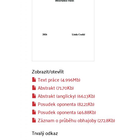
Zobrazit/
otevřít
Text práce (4.996Mb)
Abstrakt (71.70Kb)
Abstrakt (anglicky) (66.13Kb)
Posudek oponenta (82.21Kb)
Posudek oponenta (46.88Kb)
Záznam o průběhu obhajoby (272.8Kb)
Trvalý odkaz