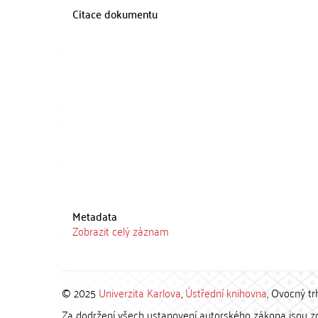
Citace dokumentu
Metadata
Zobrazit celý záznam
© 2025
Univerzita Karlova
,
Ústřední knihovna
, Ovocný tr
Za dodržení všech ustanovení autorského zákona jsou zod