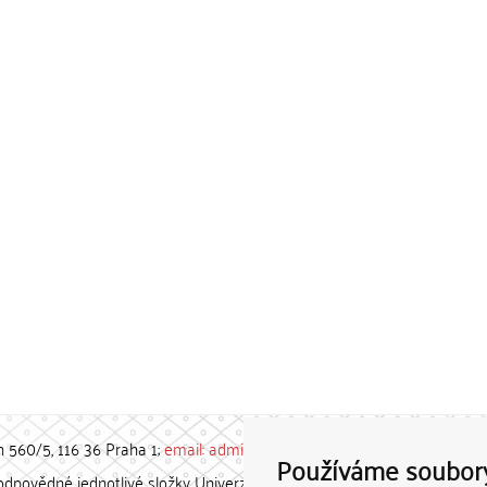
h 560/5, 116 36 Praha 1;
email: admin-repozitar [at] cuni.cz
Používáme soubor
povědné jednotlivé složky Univerzity Karlovy. / Each constituent