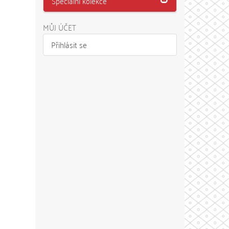
Speciální kolekce
MŮJ ÚČET
Přihlásit se