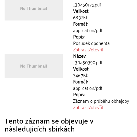
130450175.pdf
Velikost:
68.32Kb
Formát:
application/pdf
Popis:
Posudek oponenta
Zobrazit/
otevřít
Název:
130450390.pdf
Velikost:
346.7Kb
Formát:
application/pdf
Popis:
Záznam o průběhu obhajoby
Zobrazit/
otevřít
Tento záznam se objevuje v
následujících sbírkách