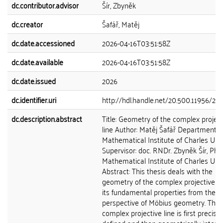
dc.contributor.advisor
Šír, Zbyněk
dc.creator
Šafář, Matěj
dc.date.accessioned
2026-04-16T03:51:58Z
dc.date.available
2026-04-16T03:51:58Z
dc.date.issued
2026
dc.identifier.uri
http://hdl.handle.net/20.500.11956/2
dc.description.abstract
Title: Geometry of the complex project
line Author: Matěj Šafář Department:
Mathematical Institute of Charles Univ
Supervisor: doc. RNDr. Zbyněk Šír, Ph.D.
Mathematical Institute of Charles Univ
Abstract: This thesis deals with the
geometry of the complex projective li
its fundamental properties from the
perspective of Möbius geometry. The
complex projective line is first precisel