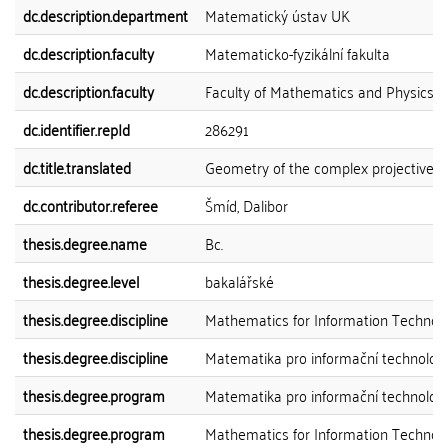
dc.description.department
Matematický ústav UK
dc.description.faculty
Matematicko-fyzikální fakulta
dc.description.faculty
Faculty of Mathematics and Physics
dc.identifier.repId
286291
dc.title.translated
Geometry of the complex projective li
dc.contributor.referee
Šmíd, Dalibor
thesis.degree.name
Bc.
thesis.degree.level
bakalářské
thesis.degree.discipline
Mathematics for Information Technol
thesis.degree.discipline
Matematika pro informační technolog
thesis.degree.program
Matematika pro informační technolog
thesis.degree.program
Mathematics for Information Technol