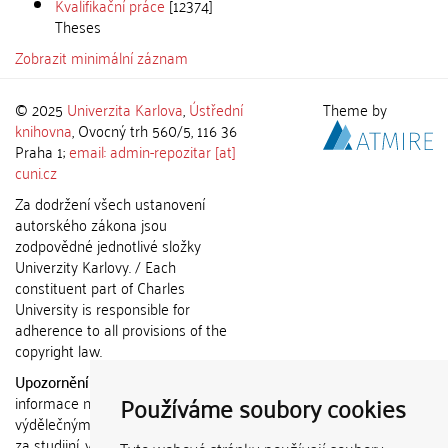
Kvalifikační práce
[12374]
Theses
Zobrazit minimální záznam
© 2025
Univerzita Karlova
,
Ústřední
Theme by
knihovna
, Ovocný trh 560/5, 116 36
Praha 1;
email: admin-repozitar [at]
cuni.cz
Za dodržení všech ustanovení
autorského zákona jsou
zodpovědné jednotlivé složky
Univerzity Karlovy. / Each
constituent part of Charles
University is responsible for
adherence to all provisions of the
copyright law.
Upozornění / Notice:
Získané
Používáme soubory cookies
informace nemohou být použity k
výdělečným účelům nebo vydávány
za studijní, vědeckou nebo jinou