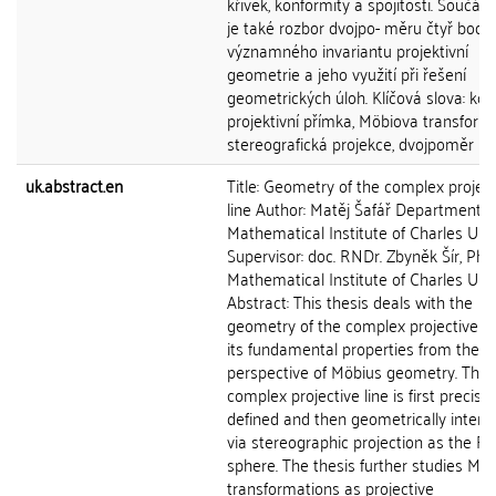
křivek, konformity a spojitosti. Součást
je také rozbor dvojpo- měru čtyř bodů
významného invariantu projektivní
geometrie a jeho využití při řešení
geometrických úloh. Klíčová slova: ko
projektivní přímka, Möbiova transform
stereografická projekce, dvojpoměr
uk.abstract.en
Title: Geometry of the complex project
line Author: Matěj Šafář Department:
Mathematical Institute of Charles Univ
Supervisor: doc. RNDr. Zbyněk Šír, Ph.D.
Mathematical Institute of Charles Univ
Abstract: This thesis deals with the
geometry of the complex projective li
its fundamental properties from the
perspective of Möbius geometry. The
complex projective line is first precisel
defined and then geometrically interp
via stereographic projection as the 
sphere. The thesis further studies Mö
transformations as projective