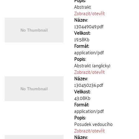
Popis:
Abstrakt
Zobrazit/
otevřít
Název:
130449049.pdf
Velikost:
19.58Kb
Formát:
application/pdf
Popis:
Abstrakt (anglicky)
Zobrazit/
otevřít
Název:
130450236.pdf
Velikost:
43.08Kb
Formát:
application/pdf
Popis:
Posudek vedoucího
Zobrazit/
otevřít
Název: