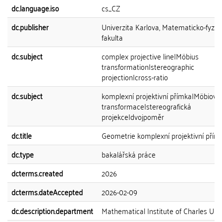
dc.language.iso
cs_CZ
dc.publisher
Univerzita Karlova, Matematicko-fyziká
fakulta
dc.subject
complex projective line|Möbius
transformation|stereographic
projection|cross-ratio
dc.subject
komplexní projektivní přímka|Möbiova
transformace|stereografická
projekce|dvojpoměr
dc.title
Geometrie komplexní projektivní přím
dc.type
bakalářská práce
dcterms.created
2026
dcterms.dateAccepted
2026-02-09
dc.description.department
Mathematical Institute of Charles Univ