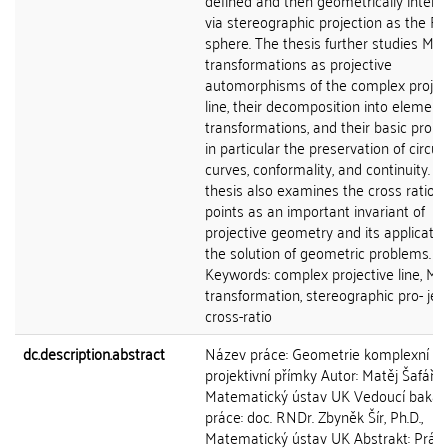
defined and then geometrically interp
via stereographic projection as the 
sphere. The thesis further studies Mö
transformations as projective
automorphisms of the complex projec
line, their decomposition into element
transformations, and their basic proper
in particular the preservation of circul
curves, conformality, and continuity. T
thesis also examines the cross ratio o
points as an important invariant of
projective geometry and its applicatio
the solution of geometric problems.
Keywords: complex projective line, Mö
transformation, stereographic pro- ject
cross-ratio
dc.description.abstract
Název práce: Geometrie komplexní
projektivní přímky Autor: Matěj Šafář Ú
Matematický ústav UK Vedoucí bakal
práce: doc. RNDr. Zbyněk Šír, Ph.D.,
Matematický ústav UK Abstrakt: Prác