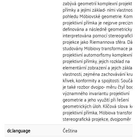
zabývá geometrií komplexní projektivn
přímky a jejími základ- ními vlastnostm
pohledu Möbiovské geometrie. Kompl
projektivní přímka je nejprve precizně
definována a následně geometricky
interpretována pomocí stereografické
projekce jako Riemannova sféra. Dále
studovány Möbiovy transformace jako
projektivní automorfismy komplexní
projektivní přímky, jejich rozklad na
elementární zobrazení a jejich základn
vlastnosti, zejména zachovávání kruh
křivek, konformity a spojitosti. Součást
je také rozbor dvojpo- měru čtyř bodů
významného invariantu projektivní
geometrie a jeho využití při řešení
geometrických úloh. Klíčová slova: ko
projektivní přímka, Möbiova transform
stereografická projekce, dvojpoměr
dc.language
Čeština