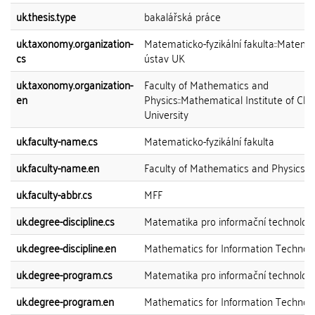
uk.thesis.type
bakalářská práce
uk.taxonomy.organization-
Matematicko-fyzikální fakulta::Matema
cs
ústav UK
uk.taxonomy.organization-
Faculty of Mathematics and
en
Physics::Mathematical Institute of Cha
University
uk.faculty-name.cs
Matematicko-fyzikální fakulta
uk.faculty-name.en
Faculty of Mathematics and Physics
uk.faculty-abbr.cs
MFF
uk.degree-discipline.cs
Matematika pro informační technolog
uk.degree-discipline.en
Mathematics for Information Technol
uk.degree-program.cs
Matematika pro informační technolog
uk.degree-program.en
Mathematics for Information Technol