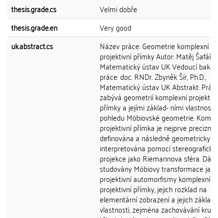
thesis.grade.cs
Velmi dobře
thesis.grade.en
Very good
uk.abstract.cs
Název práce: Geometrie komplexní
projektivní přímky Autor: Matěj Šafář Ú
Matematický ústav UK Vedoucí bakal
práce: doc. RNDr. Zbyněk Šír, Ph.D.,
Matematický ústav UK Abstrakt: Prác
zabývá geometrií komplexní projektivn
přímky a jejími základ- ními vlastnostm
pohledu Möbiovské geometrie. Kompl
projektivní přímka je nejprve precizně
definována a následně geometricky
interpretována pomocí stereografické
projekce jako Riemannova sféra. Dále
studovány Möbiovy transformace jako
projektivní automorfismy komplexní
projektivní přímky, jejich rozklad na
elementární zobrazení a jejich základn
vlastnosti, zejména zachovávání kruh