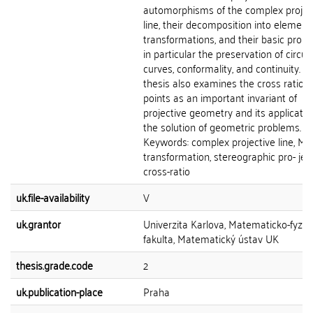
automorphisms of the complex projec
line, their decomposition into element
transformations, and their basic proper
in particular the preservation of circul
curves, conformality, and continuity. T
thesis also examines the cross ratio o
points as an important invariant of
projective geometry and its applicatio
the solution of geometric problems.
Keywords: complex projective line, Mö
transformation, stereographic pro- ject
cross-ratio
uk.file-availability
V
uk.grantor
Univerzita Karlova, Matematicko-fyziká
fakulta, Matematický ústav UK
thesis.grade.code
2
uk.publication-place
Praha