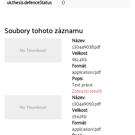
uk.thesis.defenceStatus
O
Soubory tohoto záznamu
Název:
130449038.pdf
Velikost:
961.4Kb
Formát:
application/pdf
Popis:
Text práce
Zobrazit/
otevřít
Název:
130449050.pdf
Velikost:
19.62Kb
Formát:
application/pdf