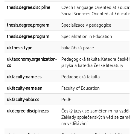
thesis.degree.discipline
Czech Language Oriented at Educatio
Social Sciences Oriented at Education
thesis.degree.program
Specializace v pedagogice
thesis.degree.program
Specialization in Education
uk.thesis.type
bakalářská práce
uk.taxonomy.organization-
Pedagogická fakulta::Katedra českého
cs
jazyka a katedra české literatury
uk.faculty-name.cs
Pedagogická fakulta
uk.faculty-name.en
Faculty of Education
uk.faculty-abbr.cs
PedF
uk.degree-discipline.cs
Český jazyk se zaměřením na vzdělává
Základy společenských věd se zaměř
na vzdělávání