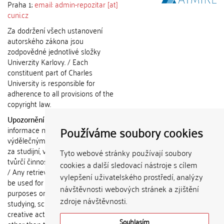
Praha 1;
email: admin-repozitar [at]
cuni.cz
Za dodržení všech ustanovení
autorského zákona jsou
zodpovědné jednotlivé složky
Univerzity Karlovy. / Each
constituent part of Charles
University is responsible for
adherence to all provisions of the
copyright law.
Upozornění / Notice:
Získané
Používáme soubory cookies
informace nemohou být použity k
výdělečným účelům nebo vydávány
za studijní, vědeckou nebo jinou
Tyto webové stránky používají soubory
tvůrčí činnost jiné osoby než autora.
cookies a další sledovací nástroje s cílem
/ Any retrieved information shall not
vylepšení uživatelského prostředí, analýzy
be used for any commercial
návštěvnosti webových stránek a zjištění
purposes or claimed as results of
zdroje návštěvnosti.
studying, scientific or any other
creative activities of any person
Souhlasím