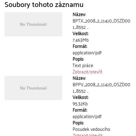
Soubory tohoto záznamu
Název:
BPTX_2008_2_11410_OSZD00
1_8552 ...
Velikost:
7.463Mb
Formát:
application/pdf
Popis:
Text práce
Zobrazit/
otevřít
Název:
BPPV_2008_2_11410_OSZD00
1_8552 ...
Velikost:
95.32Kb
Formát:
application/pdf
Popis:
Posudek vedoucího
Zobrazit/
otevřít