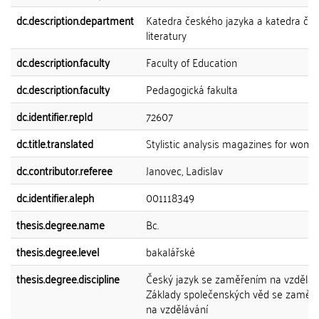
dc.description.department
Katedra českého jazyka a katedra če
literatury
dc.description.faculty
Faculty of Education
dc.description.faculty
Pedagogická fakulta
dc.identifier.repId
72607
dc.title.translated
Stylistic analysis magazines for wom
dc.contributor.referee
Janovec, Ladislav
dc.identifier.aleph
001118349
thesis.degree.name
Bc.
thesis.degree.level
bakalářské
thesis.degree.discipline
Český jazyk se zaměřením na vzdělává
Základy společenských věd se zaměř
na vzdělávání