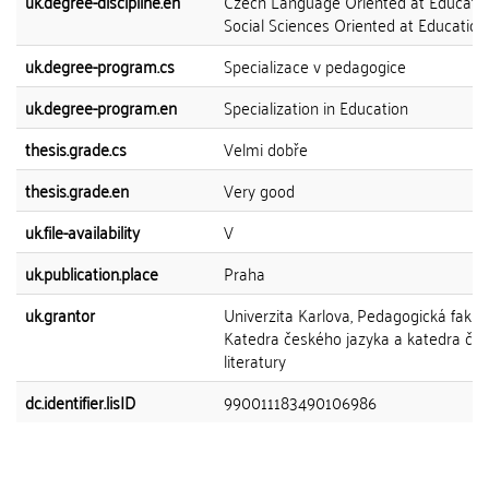
uk.degree-discipline.en
Czech Language Oriented at Educatio
Social Sciences Oriented at Education
uk.degree-program.cs
Specializace v pedagogice
uk.degree-program.en
Specialization in Education
thesis.grade.cs
Velmi dobře
thesis.grade.en
Very good
uk.file-availability
V
uk.publication.place
Praha
uk.grantor
Univerzita Karlova, Pedagogická fakult
Katedra českého jazyka a katedra če
literatury
dc.identifier.lisID
990011183490106986