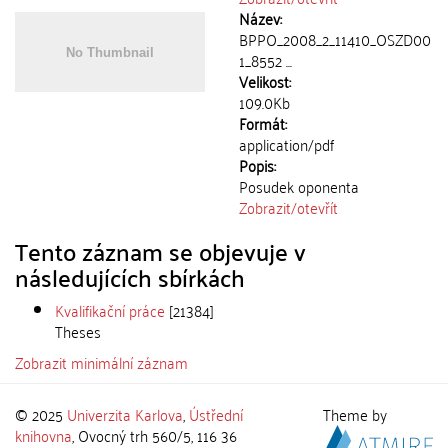
Název:
BPPO_2008_2_11410_OSZD00
1_8552 ...
Velikost:
109.0Kb
Formát:
application/pdf
Popis:
Posudek oponenta
Zobrazit/
otevřít
Tento záznam se objevuje v
následujících sbírkách
Kvalifikační práce
[21384]
Theses
Zobrazit minimální záznam
© 2025
Univerzita Karlova
,
Ústřední
Theme by
knihovna
, Ovocný trh 560/5, 116 36