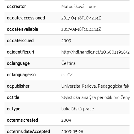
dc.creator
Matoušková, Lucie
dc.date.accessioned
2017-04-18T10:42:14Z
dc.date.available
2017-04-18T10:42:14Z
dc.date.issued
2009
dc.identifier.uri
http://hdl.handle.net/20.500.11956/20
dc.language
Čeština
dc.language.iso
cs_CZ
dc.publisher
Univerzita Karlova, Pedagogická fakul
dc.title
Stylistická analýza periodik pro ženy
dc.type
bakalářská práce
dcterms.created
2009
dcterms.dateAccepted
2009-05-28