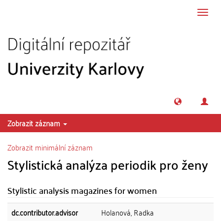
Přeskočit na obsah
Přepn
navig
Zobrazit záznam
Zobrazit minimální záznam
Stylistická analýza periodik pro ženy
Stylistic analysis magazines for women
dc.contributor.advisor
Holanová, Radka