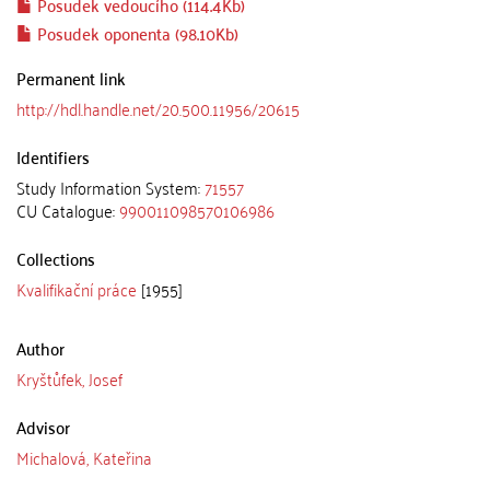
Posudek vedoucího (114.4Kb)
Posudek oponenta (98.10Kb)
Permanent link
http://hdl.handle.net/20.500.11956/20615
Identifiers
Study Information System:
71557
CU Catalogue:
990011098570106986
Collections
Kvalifikační práce
[1955]
Author
Kryštůfek, Josef
Advisor
Michalová, Kateřina