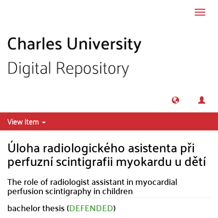
Skip to main content
Toggl
navig
View Item
Úloha radiologického asistenta při
perfuzní scintigrafii myokardu u dětí
The role of radiologist assistant in myocardial
perfusion scintigraphy in children
bachelor thesis (
DEFENDED
)