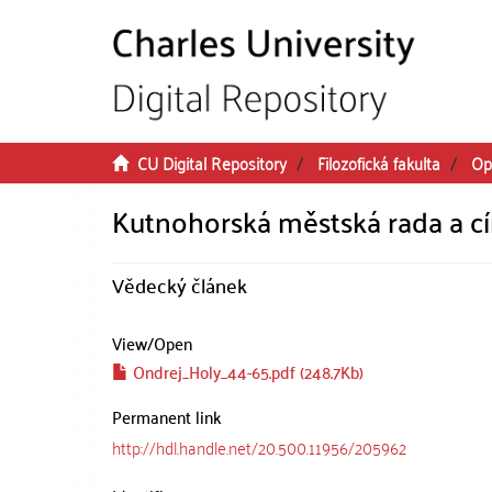
Skip to main content
CU Digital Repository
Filozofická fakulta
Op
Kutnohorská městská rada a cí
Vědecký článek
View/
Open
Ondrej_Holy_44-65.pdf (248.7Kb)
Permanent link
http://hdl.handle.net/20.500.11956/205962