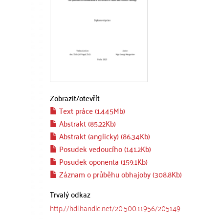
Zobrazit/
otevřít
Text práce (1.445Mb)
Abstrakt (85.22Kb)
Abstrakt (anglicky) (86.34Kb)
Posudek vedoucího (141.2Kb)
Posudek oponenta (159.1Kb)
Záznam o průběhu obhajoby (308.8Kb)
Trvalý odkaz
http://hdl.handle.net/20.500.11956/205149