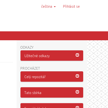
čeština
Přihlásit se
ODKAZY
Užitečné odkazy
PROCHÁZET
Celý repozitář
Tato sbírka