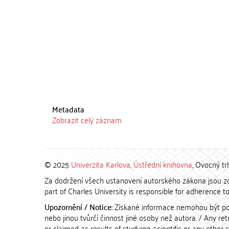
Metadata
Zobrazit celý záznam
© 2025
Univerzita Karlova
,
Ústřední knihovna
, Ovocný tr
Za dodržení všech ustanovení autorského zákona jsou zod
part of Charles University is responsible for adherence to 
Upozornění / Notice:
Získané informace nemohou být po
nebo jinou tvůrčí činnost jiné osoby než autora. / Any r
or claimed as results of studying, scientific or any other 