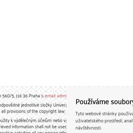
h 560/5, 116 36 Praha 1;
email: admin-repozitar [at] cuni.cz
Používáme soubor
povědné jednotlivé složky Univerzity Karlovy. / Each constituent
all provisions of the copyright law.
Tyto webové stránky používaj
užity k výdělečným účelům nebo vydávány za studijní, vědeckou
uživatelského prostředí, ana
etrieved information shall not be used for any commercial purposes
návštěvnosti.
creative activities of any person other than the author.