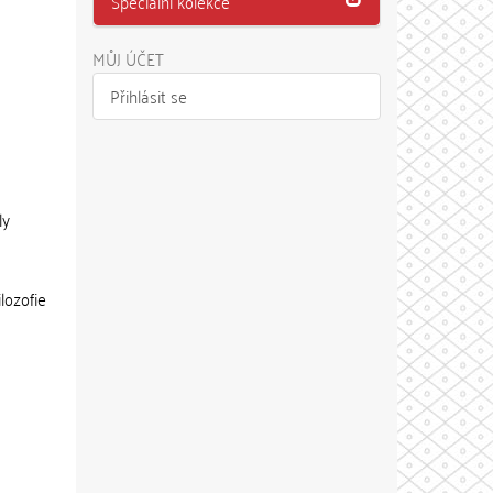
Speciální kolekce
MŮJ ÚČET
Přihlásit se
ly
lozofie