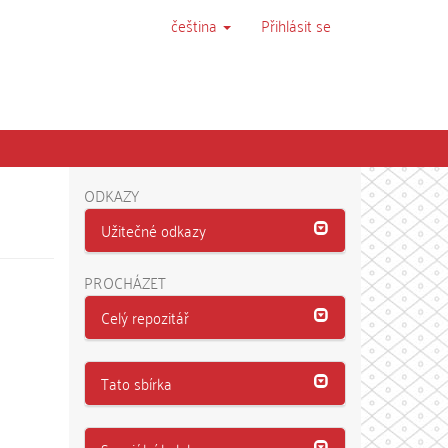
čeština
Přihlásit se
ODKAZY
Užitečné odkazy
PROCHÁZET
Celý repozitář
Tato sbírka