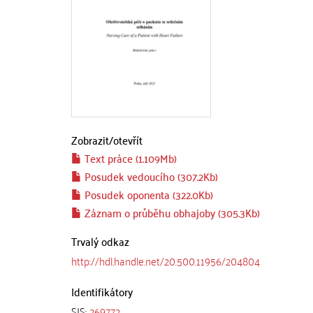
Zobrazit/
otevřít
Text práce (1.109Mb)
Posudek vedoucího (307.2Kb)
Posudek oponenta (322.0Kb)
Záznam o průběhu obhajoby (305.3Kb)
Trvalý odkaz
http://hdl.handle.net/20.500.11956/204804
Identifikátory
SIS:
269772