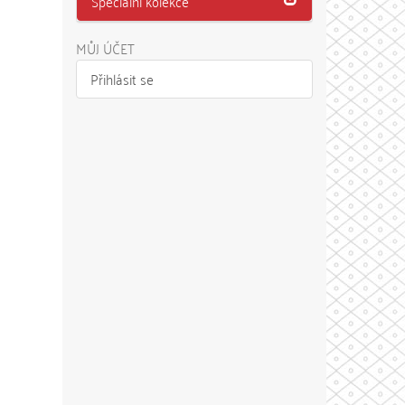
Speciální kolekce
MŮJ ÚČET
Přihlásit se