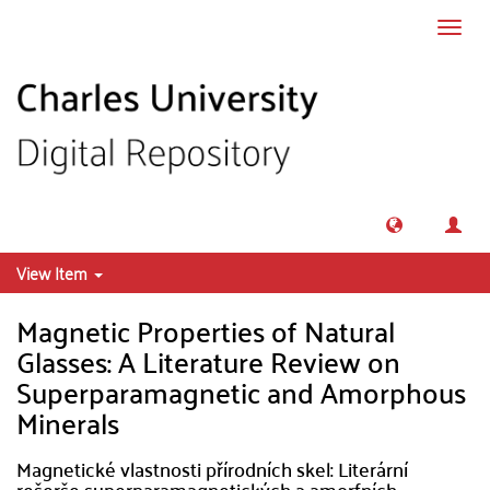
Skip to main content
Toggl
navig
View Item
Magnetic Properties of Natural
Glasses: A Literature Review on
Superparamagnetic and Amorphous
Minerals
Magnetické vlastnosti přírodních skel: Literární
rešerše superparamagnetických a amorfních