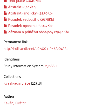
Text práce (2.040Mb)
Abstrakt (87.47Kb)
Abstrakt (anglicky) (92.70Kb)
Posudek vedoucího (25.78Kb)
Posudek oponenta (920.7Kb)
Záznam o průběhu obhajoby (294.4Kb)
Permanent link
http://hdl.handle.net/20.500.11956/204332
Identifiers
Study Information System:
236880
Collections
Kvalifikační práce
[22318]
Author
Kaván, Kryštof