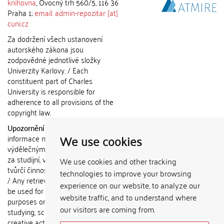
knihovna
, Ovocný trh 560/5, 116 36
Praha 1;
email: admin-repozitar [at]
cuni.cz
Za dodržení všech ustanovení
autorského zákona jsou
zodpovědné jednotlivé složky
Univerzity Karlovy. / Each
constituent part of Charles
University is responsible for
adherence to all provisions of the
copyright law.
Upozornění / Notice:
Získané
We use cookies
informace nemohou být použity k
výdělečným účelům nebo vydávány
za studijní, vědeckou nebo jinou
We use cookies and other tracking
tvůrčí činnost jiné osoby než autora.
technologies to improve your browsing
/ Any retrieved information shall not
experience on our website, to analyze our
be used for any commercial
website traffic, and to understand where
purposes or claimed as results of
our visitors are coming from.
studying, scientific or any other
creative activities of any person