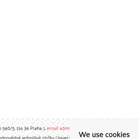
h 560/5, 116 36 Praha 1;
email: admin-repozitar [at] cuni.cz
We use cookies
povědné jednotlivé složky Univerzity Karlovy. / Each constituent