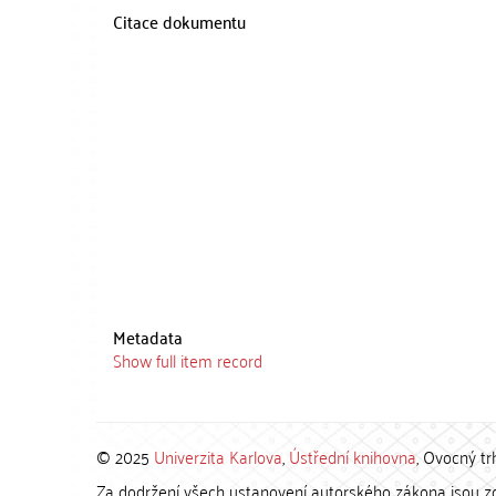
Citace dokumentu
Metadata
Show full item record
© 2025
Univerzita Karlova
,
Ústřední knihovna
, Ovocný tr
Za dodržení všech ustanovení autorského zákona jsou zod