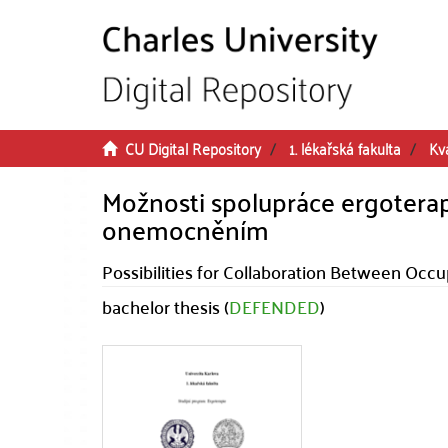
Skip to main content
CU Digital Repository
1. lékařská fakulta
Kva
Možnosti spolupráce ergoterap
onemocněním
Possibilities for Collaboration Between Occu
bachelor thesis (
DEFENDED
)