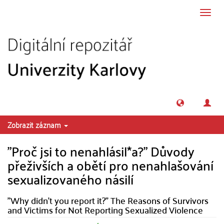
Přeskočit na obsah
Přepn
navig
Zobrazit záznam
"Proč jsi to nenahlásil*a?" Důvody
přeživších a obětí pro nenahlašování
sexualizovaného násilí
"Why didn't you report it?" The Reasons of Survivors
and Victims for Not Reporting Sexualized Violence