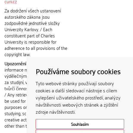
cuni.cz
Za dodržení všech ustanovení
autorského zákona jsou
zodpovědné jednotlivé složky
Univerzity Karlovy. / Each
constituent part of Charles
University is responsible for
adherence to all provisions of the
copyright law.
Upozornění / Notice:
Získané
Používáme soubory cookies
informace nemohou být použity k
výdělečným účelům nebo vydávány
za studijní, vědeckou nebo jinou
Tyto webové stránky používají soubory
tvůrčí činnost jiné osoby než autora.
cookies a další sledovací nástroje s cílem
/ Any retrieved information shall not
vylepšení uživatelského prostředí, analýzy
be used for any commercial
návštěvnosti webových stránek a zjištění
purposes or claimed as results of
zdroje návštěvnosti.
studying, scientific or any other
creative activities of any person
Souhlasím
other than the author.