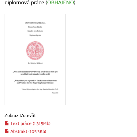
diplomová práce (
OBHÁJENO
)
Zobrazit/
otevřít
Text práce (1.315Mb)
Abstrakt (105.3Kb)