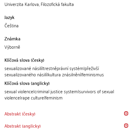
Univerzita Karlova, Filozofická fakulta
Jazyk
Čeština
Známka
Výborně
Klíčová slova (česky)
sexualizované násilí|trestněprávní systém|přeživší
sexualizovaného násilí|kultura znásilnění|feminismus
Klíčová slova (anglicky)
sexual violence|criminal justice system|survivors of sexual
violence|rape culture|feminism
Abstrakt (česky)
Abstrakt (anglicky)