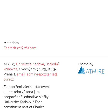
Metadata
Zobrazit celý záznam
© 2025
Univerzita Karlova
,
Ústřední
Theme by
knihovna
, Ovocný trh 560/5, 116 36
Praha 1;
email: admin-repozitar [at]
cuni.cz
Za dodržení všech ustanovení
autorského zákona jsou
zodpovědné jednotlivé složky
Univerzity Karlovy. / Each
constituent part of Charles