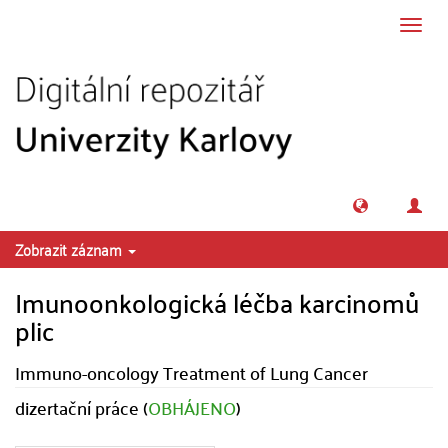
Přeskočit na obsah
Přepn
navig
Zobrazit záznam
Imunoonkologická léčba karcinomů
plic
Immuno-oncology Treatment of Lung Cancer
dizertační práce (
OBHÁJENO
)