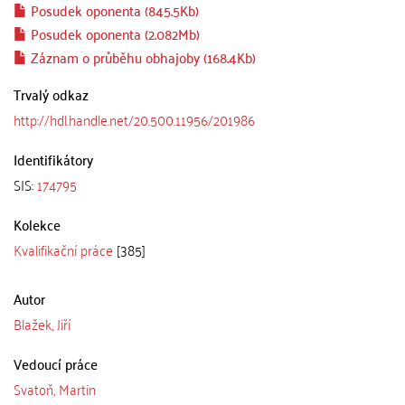
Posudek oponenta (845.5Kb)
Posudek oponenta (2.082Mb)
Záznam o průběhu obhajoby (168.4Kb)
Trvalý odkaz
http://hdl.handle.net/20.500.11956/201986
Identifikátory
SIS:
174795
Kolekce
Kvalifikační práce
[385]
Autor
Blažek, Jiří
Vedoucí práce
Svatoň, Martin