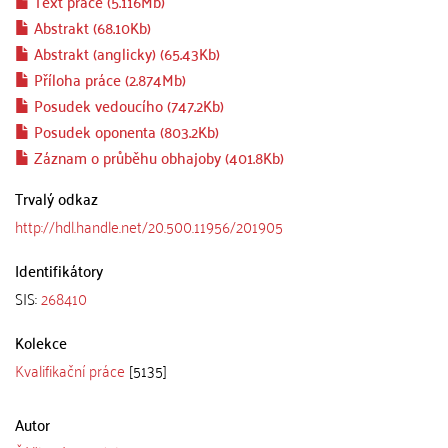
Text práce (5.116Mb)
Abstrakt (68.10Kb)
Abstrakt (anglicky) (65.43Kb)
Příloha práce (2.874Mb)
Posudek vedoucího (747.2Kb)
Posudek oponenta (803.2Kb)
Záznam o průběhu obhajoby (401.8Kb)
Trvalý odkaz
http://hdl.handle.net/20.500.11956/201905
Identifikátory
SIS:
268410
Kolekce
Kvalifikační práce
[5135]
Autor