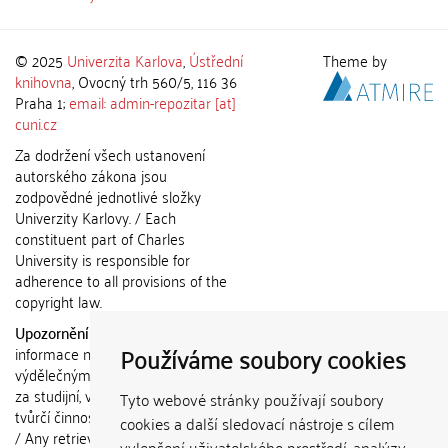
© 2025
Univerzita Karlova
,
Ústřední
Theme by
knihovna
, Ovocný trh 560/5, 116 36
Praha 1;
email: admin-repozitar [at]
cuni.cz
Za dodržení všech ustanovení
autorského zákona jsou
zodpovědné jednotlivé složky
Univerzity Karlovy. / Each
constituent part of Charles
University is responsible for
adherence to all provisions of the
copyright law.
Upozornění / Notice:
Získané
Používáme soubory cookies
informace nemohou být použity k
výdělečným účelům nebo vydávány
za studijní, vědeckou nebo jinou
Tyto webové stránky používají soubory
tvůrčí činnost jiné osoby než autora.
cookies a další sledovací nástroje s cílem
/ Any retrieved information shall not
vylepšení uživatelského prostředí, analýzy