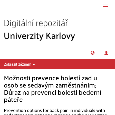
Přeskočit na obsah
Přepn
navig
Zobrazit záznam
Možnosti prevence bolestí zad u
osob se sedavým zaměstnáním;
Důraz na prevenci bolesti bederní
páteře
Prevention options for back pain in individuals with
sedentary occupations; Emphasis on the prevention