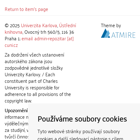
Return to item's page
© 2025
Univerzita Karlova
,
Ústřední
Theme by
knihovna
, Ovocný trh 560/5, 116 36
Praha 1;
email: admin-repozitar [at]
cuni.cz
Za dodržení všech ustanovení
autorského zákona jsou
zodpovědné jednotlivé složky
Univerzity Karlovy. / Each
constituent part of Charles
University is responsible for
adherence to all provisions of the
copyright law.
Upozornění / Notice:
Získané
Používáme soubory cookies
informace nemohou být použity k
výdělečným účelům nebo vydávány
za studijní, vědeckou nebo jinou
Tyto webové stránky používají soubory
tvůrčí činnost jiné osoby než autora.
cookies a další sledovací nástroje s cílem