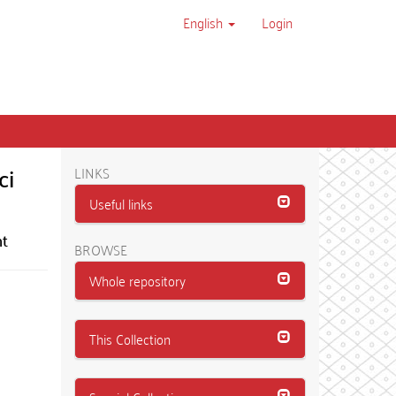
English
Login
ci
LINKS
Useful links
nt
BROWSE
Whole repository
This Collection