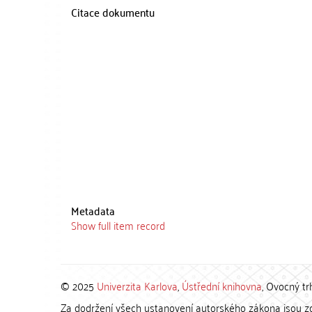
Citace dokumentu
Metadata
Show full item record
© 2025
Univerzita Karlova
,
Ústřední knihovna
, Ovocný tr
Za dodržení všech ustanovení autorského zákona jsou zod