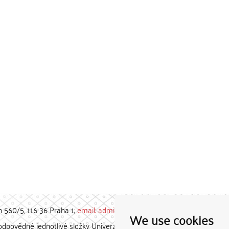
h 560/5, 116 36 Praha 1;
email: admin-repozitar [at] cuni.cz
We use cookies
povědné jednotlivé složky Univerzity Karlovy. / Each constituent