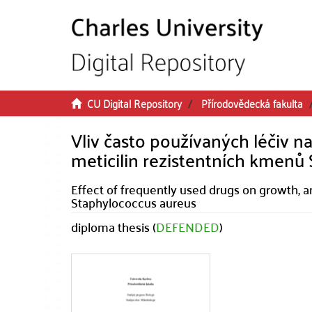
Skip to main content
CU Digital Repository
Přírodovědecká fakulta
Vliv často používaných léčiv na 
meticilin rezistentních kmenů
Effect of frequently used drugs on growth, an
Staphylococcus aureus
diploma thesis (
DEFENDED
)