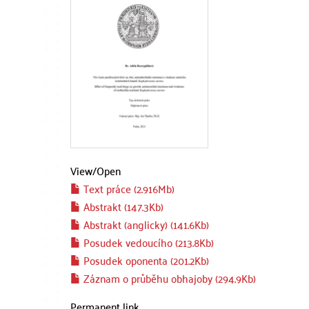
View/
Open
Text práce (2.916Mb)
Abstrakt (147.3Kb)
Abstrakt (anglicky) (141.6Kb)
Posudek vedoucího (213.8Kb)
Posudek oponenta (201.2Kb)
Záznam o průběhu obhajoby (294.9Kb)
Permanent link