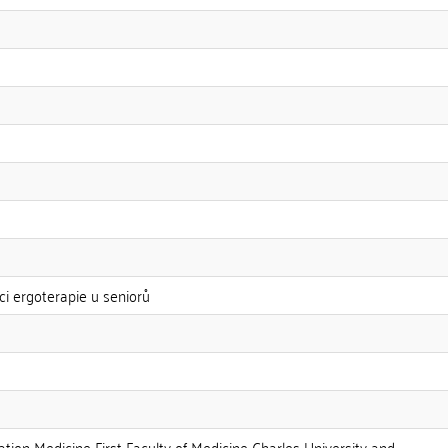
ci ergoterapie u seniorů
tion Medicine First Faculty of Medicine Charles University and