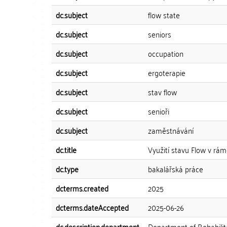
dc.subject
flow state
dc.subject
seniors
dc.subject
occupation
dc.subject
ergoterapie
dc.subject
stav flow
dc.subject
senioři
dc.subject
zaměstnávání
dc.title
Využití stavu Flow v rám
dc.type
bakalářská práce
dcterms.created
2025
dcterms.dateAccepted
2025-06-26
dc.description.department
Department of Rehabilita