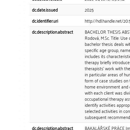
dc.date.issued
2025
dc.identifier.uri
http://hdl.handle.net/2
dc.description.abstract
BACHELOR THESIS ABSTR
Rodová, M.Sc. Title: Use
bachelor thesis deals w
specific age group, namel
includes its characteris
therapy briefly introduce
therapists' work with the
in particular areas of hu
form of case studies on 
home environment and on
with each client was divi
occupational therapy as
identify activities appr
selected activities in c
subsequent recommendat
dc.description.abstract
BAKALÁŘSKÉ PRÁCE Jméno