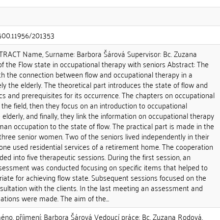
0.500.11956/201353
ACT Name, Surname: Barbora Šárová Supervisor: Bc. Zuzana
 of the Flow state in occupational therapy with seniors Abstract: The
ith the connection between flow and occupational therapy in a
y the elderly. The theoretical part introduces the state of flow and
tics and prerequisites for its occurrence. The chapters on occupational
 the field, then they focus on an introduction to occupational
 elderly, and finally, they link the information on occupational therapy
man occupation to the state of flow. The practical part is made in the
three senior women. Two of the seniors lived independently in their
e used residential services of a retirement home. The cooperation
ded into five therapeutic sessions. During the first session, an
sessment was conducted focusing on specific items that helped to
opriate for achieving flow state. Subsequent sessions focused on the
onsultation with the clients. In the last meeting an assessment and
ions were made. The aim of the...
, příjmení: Barbora Šárová Vedoucí práce: Bc. Zuzana Rodová,