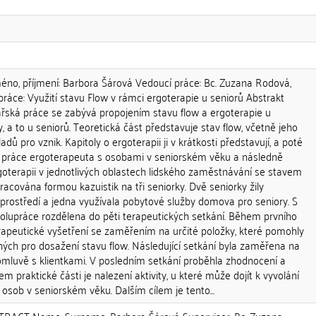
, příjmení: Barbora Šárová Vedoucí práce: Bc. Zuzana Rodová,
ráce: Využití stavu Flow v rámci ergoterapie u seniorů Abstrakt
ářská práce se zabývá propojením stavu flow a ergoterapie u
, a to u seniorů. Teoretická část představuje stav flow, včetně jeho
adů pro vznik. Kapitoly o ergoterapii ji v krátkosti představují, a poté
ní práce ergoterapeuta s osobami v seniorském věku a následně
goterapii v jednotlivých oblastech lidského zaměstnávání se stavem
pracována formou kazuistik na tři seniorky. Dvě seniorky žily
ostředí a jedna využívala pobytové služby domova pro seniory. S
polupráce rozdělena do pěti terapeutických setkání. Během prvního
rapeutické vyšetření se zaměřením na určité položky, které pomohly
dných pro dosažení stavu flow. Následující setkání byla zaměřena na
domluvě s klientkami. V posledním setkání proběhla zhodnocení a
m praktické části je nalezení aktivity, u které může dojít k vyvolání
 osob v seniorském věku. Dalším cílem je tento...