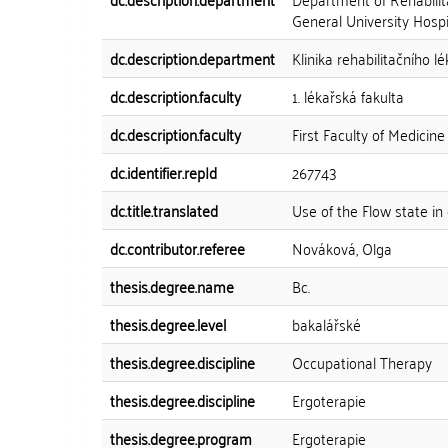
General University Hospi
dc.description.department
Klinika rehabilitačního l
dc.description.faculty
1. lékařská fakulta
dc.description.faculty
First Faculty of Medicine
dc.identifier.repId
267743
dc.title.translated
Use of the Flow state in
dc.contributor.referee
Nováková, Olga
thesis.degree.name
Bc.
thesis.degree.level
bakalářské
thesis.degree.discipline
Occupational Therapy
thesis.degree.discipline
Ergoterapie
thesis.degree.program
Ergoterapie