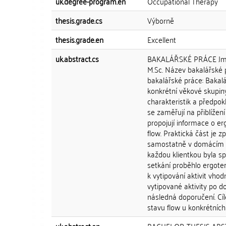
uk.degree-program.en
Occupational Therapy
thesis.grade.cs
Výborně
thesis.grade.en
Excellent
uk.abstract.cs
BAKALÁŘSKÉ PRÁCE Jméno
M.Sc. Název bakalářské p
bakalářské práce: Bakal
konkrétní věkové skupiny
charakteristik a předpokl
se zaměřují na přiblíže
propojují informace o er
flow. Praktická část je z
samostatně v domácím pr
každou klientkou byla s
setkání proběhlo ergote
k vytipování aktivit vho
vytipované aktivity po 
následná doporučení. Cíle
stavu flow u konkrétních