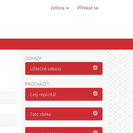
čeština
Přihlásit se
ODKAZY
Užitečné odkazy
PROCHÁZET
Celý repozitář
Tato sbírka