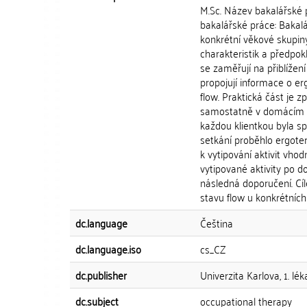
M.Sc. Název bakalářské p
bakalářské práce: Bakal
konkrétní věkové skupiny
charakteristik a předpokl
se zaměřují na přiblíže
propojují informace o er
flow. Praktická část je z
samostatně v domácím pr
každou klientkou byla s
setkání proběhlo ergote
k vytipování aktivit vho
vytipované aktivity po 
následná doporučení. Cíle
stavu flow u konkrétních
dc.language
Čeština
dc.language.iso
cs_CZ
dc.publisher
Univerzita Karlova, 1. lék
dc.subject
occupational therapy