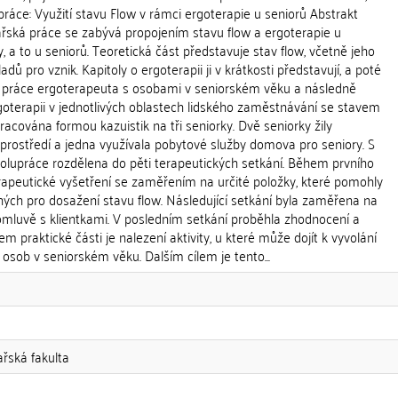
ráce: Využití stavu Flow v rámci ergoterapie u seniorů Abstrakt
ářská práce se zabývá propojením stavu flow a ergoterapie u
, a to u seniorů. Teoretická část představuje stav flow, včetně jeho
adů pro vznik. Kapitoly o ergoterapii ji v krátkosti představují, a poté
ní práce ergoterapeuta s osobami v seniorském věku a následně
goterapii v jednotlivých oblastech lidského zaměstnávání se stavem
pracována formou kazuistik na tři seniorky. Dvě seniorky žily
ostředí a jedna využívala pobytové služby domova pro seniory. S
polupráce rozdělena do pěti terapeutických setkání. Během prvního
rapeutické vyšetření se zaměřením na určité položky, které pomohly
dných pro dosažení stavu flow. Následující setkání byla zaměřena na
domluvě s klientkami. V posledním setkání proběhla zhodnocení a
m praktické části je nalezení aktivity, u které může dojít k vyvolání
 osob v seniorském věku. Dalším cílem je tento...
ařská fakulta