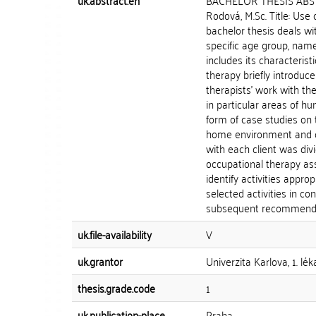
uk.abstract.en
BACHELOR THESIS ABSTR
Rodová, M.Sc. Title: Use
bachelor thesis deals w
specific age group, namel
includes its characteris
therapy briefly introduce
therapists' work with the
in particular areas of hu
form of case studies on 
home environment and on
with each client was divi
occupational therapy as
identify activities appr
selected activities in c
subsequent recommendat
uk.file-availability
V
uk.grantor
Univerzita Karlova, 1. lék
thesis.grade.code
1
uk.publication-place
Praha