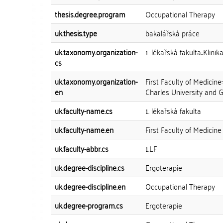
thesis.degree.program
Occupational Therapy
uk.thesis.type
bakalářská práce
uk.taxonomy.organization-
1. lékařská fakulta::Klini
cs
uk.taxonomy.organization-
First Faculty of Medicine
en
Charles University and G
uk.faculty-name.cs
1. lékařská fakulta
uk.faculty-name.en
First Faculty of Medicine
uk.faculty-abbr.cs
1.LF
uk.degree-discipline.cs
Ergoterapie
uk.degree-discipline.en
Occupational Therapy
uk.degree-program.cs
Ergoterapie