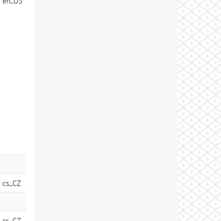
en_US
cs_CZ
cs_CZ