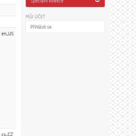
Speciální kolekce
MŮJ ÚČET
Přihlásit se
en_US
cs_CZ