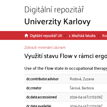
Přeskočit na obsah
Digitální repozitář UK
1. lékařská fakulta
Kva
Zobrazit minimální záznam
Využití stavu Flow v rámci erg
Use of the Flow state in occupational therap
dc.contributor.advisor
Rodová, Zuzana
dc.creator
Šárová, Barbora
dc.date.accessioned
2026-04-16T17:03:09Z
dc.date.available
2026-04-16T17:03:09Z