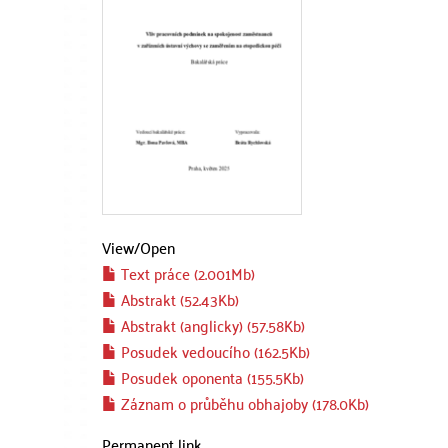
View/
Open
Text práce (2.001Mb)
Abstrakt (52.43Kb)
Abstrakt (anglicky) (57.58Kb)
Posudek vedoucího (162.5Kb)
Posudek oponenta (155.5Kb)
Záznam o průběhu obhajoby (178.0Kb)
Permanent link