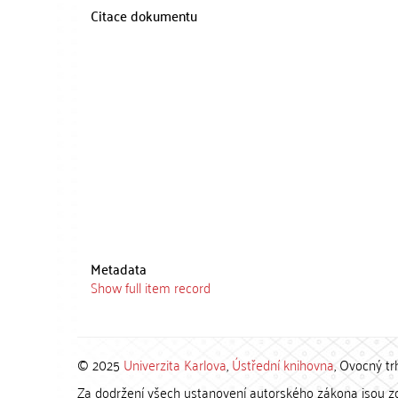
Citace dokumentu
Metadata
Show full item record
© 2025
Univerzita Karlova
,
Ústřední knihovna
, Ovocný tr
Za dodržení všech ustanovení autorského zákona jsou zod