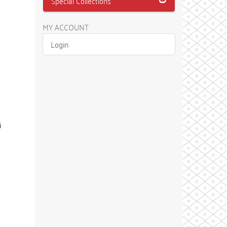
Special Collections
MY ACCOUNT
Login
i