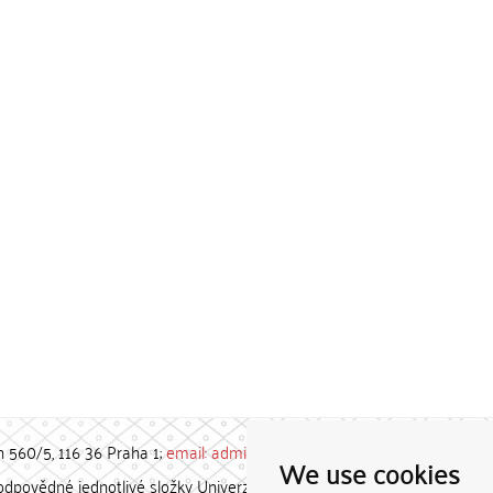
h 560/5, 116 36 Praha 1;
email: admin-repozitar [at] cuni.cz
We use cookies
povědné jednotlivé složky Univerzity Karlovy. / Each constituent