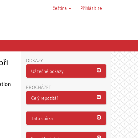
čeština
Přihlásit se
při
ODKAZY
Užitečné odkazy
ation
PROCHÁZET
Celý repozitář
Tato sbírka