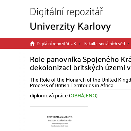
Přeskočit na obsah
Digitální repozitář UK
Fakulta sociálních věd
Role panovníka Spojeného Králo
dekolonizaci britských území v
The Role of the Monarch of the United Kingd
Process of British Territories in Africa
diplomová práce (
OBHÁJENO
)