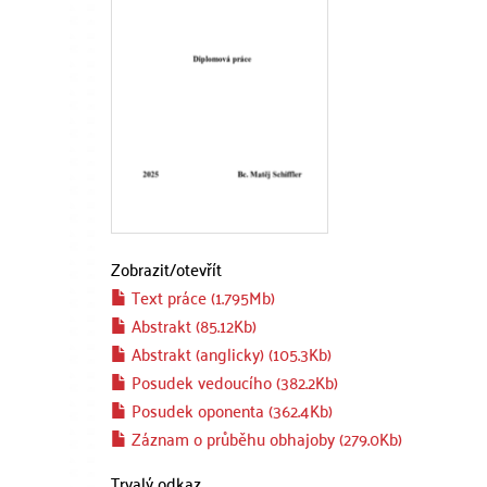
Zobrazit/
otevřít
Text práce (1.795Mb)
Abstrakt (85.12Kb)
Abstrakt (anglicky) (105.3Kb)
Posudek vedoucího (382.2Kb)
Posudek oponenta (362.4Kb)
Záznam o průběhu obhajoby (279.0Kb)
Trvalý odkaz