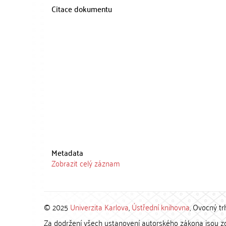
Citace dokumentu
Metadata
Zobrazit celý záznam
© 2025
Univerzita Karlova
,
Ústřední knihovna
, Ovocný tr
Za dodržení všech ustanovení autorského zákona jsou zod