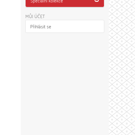
Speciální kolekce
MŮJ ÚČET
Přihlásit se