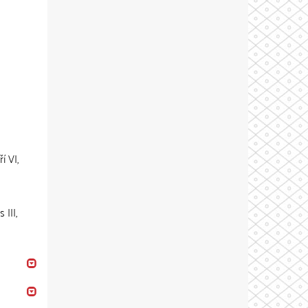
í VI,
 III,