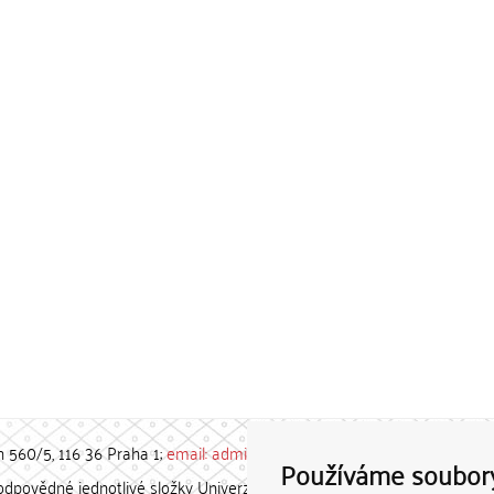
h 560/5, 116 36 Praha 1;
email: admin-repozitar [at] cuni.cz
Používáme soubor
povědné jednotlivé složky Univerzity Karlovy. / Each constituent