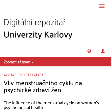
Přeskočit na obsah
Přepn
navig
Zobrazit záznam
Zobrazit minimální záznam
Vliv menstruačního cyklu na
psychické zdraví žen
The influence of the menstrual cycle on women's
psychological health