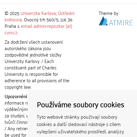
© 2025
Univerzita Karlova
,
Ústřední
Theme by
knihovna
, Ovocný trh 560/5, 116 36
Praha 1;
email: admin-repozitar [at]
cuni.cz
Za dodržení všech ustanovení
autorského zákona jsou
zodpovědné jednotlivé složky
Univerzity Karlovy. / Each
constituent part of Charles
University is responsible for
adherence to all provisions of the
copyright law.
Upozornění / Notice:
Získané
Používáme soubory cookies
informace nemohou být použity k
výdělečným účelům nebo vydávány
za studijní, vědeckou nebo jinou
Tyto webové stránky používají soubory
tvůrčí činnost jiné osoby než autora.
cookies a další sledovací nástroje s cílem
/ Any retrieved information shall not
vylepšení uživatelského prostředí, analýzy
be used for any commercial