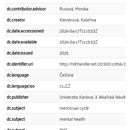
dc.contributor.advisor
Rusová, Monika
dc.creator
Kleinerová, Kateřina
dc.date.accessioned
2026-04-17T11:15:53Z
dc.date.available
2026-04-17T11:15:53Z
dc.date.issued
2025
dc.identifier.uri
http://hdl.handle.net/20.500.11956/20
dc.language
Čeština
dc.language.iso
cs_CZ
dc.publisher
Univerzita Karlova, 3. lékařská fakulta
dc.subject
menstrual cycle
dc.subject
mental health
dc.subject
PMS