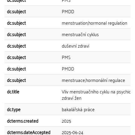
dc.subject
PMDD
dc.subject
menstruation,hormonal regulation
dc.subject
menstruační cyklus
dc.subject
duševní zdraví
dc.subject
PMS
dc.subject
PMDD
dc.subject
menstruace,hormonální regulace
dc.title
Vliv menstruačního cyklu na psychick
zdraví žen
dc.type
bakalářská práce
dcterms.created
2025
dcterms.dateAccepted
2025-06-24