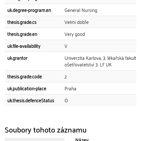
uk.degree-program.en
General Nursing
thesis.grade.cs
Velmi dobře
thesis.grade.en
Very good
uk.file-availability
V
uk.grantor
Univerzita Karlova, 3. lékařská fakulta,
ošetřovatelství 3. LF UK
thesis.grade.code
2
uk.publication-place
Praha
uk.thesis.defenceStatus
O
Soubory tohoto záznamu
Název: