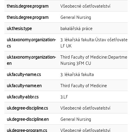
thesis.degree.program
Všeobecné ošetřovatelství
thesis.degree.program
General Nursing
uk.thesis.type
bakalářská práce
uk.taxonomy.organization-
3. lékařská fakulta::Ústav ošetřovatelst
cs
LF UK
uk.taxonomy.organization-
Third Faculty of Medicine::Department
en
Nursing 3FM CU
uk.faculty-name.cs
3. lékařská fakulta
uk.faculty-name.en
Third Faculty of Medicine
uk.faculty-abbr.cs
3.LF
uk.degree-discipline.cs
Všeobecné ošetřovatelství
uk.degree-discipline.en
General Nursing
uk.degree-program.cs
Všeobecné ošetřovatelství