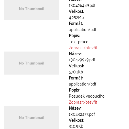
130426489.pdf
Velikost:
4.252Mb
Formát:
application/pdf
Popis:
Text práce
Zobrazit/
otevřít
Název:
130429979.pdf
Velikost:
570.1Kb
Formát:
application/pdf
Popis:
Posudek vedoucího
Zobrazit/
otevřít
Název:
130432477.pdf
Velikost:
310.9Kb