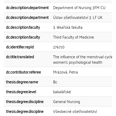
dc.description.department
Department of Nursing 3FM CU
dc.description.department
Ústav ošetřovatelství 3. LF UK
dc.description.faculty
3. lékařská fakulta
dc.description.faculty
Third Faculty of Medicine
dc.identifier.repId
276710
dc.title.translated
The influence of the menstrual cycle 
women's psychological health
dc.contributor.referee
Mrázová, Petra
thesis.degree.name
Bc.
thesis.degree.level
bakalářské
thesis.degree.discipline
General Nursing
thesis.degree.discipline
Všeobecné ošetřovatelství