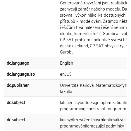
Generovaná rozvržení jsou realistická
zachycují záměr našeho modelu. Dále
srovnali výkon několika dostupných ře
přístupů k modelování. Zatímco někt
řešičům trvá nalezení řešení nepřimě
dlouho, komerční řešič Gurobi a svobo
CP-SAT problém spolehlivě vyřeší bě
desítek sekund, CP-SAT obvykle rychle
Gurobi.
dc.language
English
dc.language.iso
en_US
dc.publisher
Univerzita Karlova, Matematicko-fyziká
fakulta
dc.subject
kitchen|layout|design|optimization|int
programming|constraint programmin
dc.subject
kuchyň|rozvržení|návrh|optimalizace|c
programování|omezující podmínky