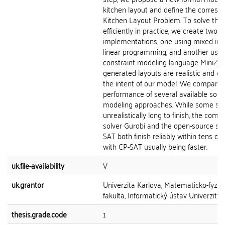
kitchen layout and define the corresp
Kitchen Layout Problem. To solve thi
efficiently in practice, we create two
implementations, one using mixed int
linear programming, and another usin
constraint modeling language MiniZin
generated layouts are realistic and ca
the intent of our model. We compare 
performance of several available solv
modeling approaches. While some sol
unrealistically long to finish, the comm
solver Gurobi and the open-source sol
SAT both finish reliably within tens of
with CP-SAT usually being faster.
uk.file-availability
V
uk.grantor
Univerzita Karlova, Matematicko-fyziká
fakulta, Informatický ústav Univerzity 
thesis.grade.code
1