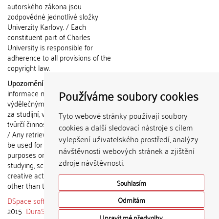
autorského zákona jsou
zodpovědné jednotlivé složky
Univerzity Karlovy. / Each
constituent part of Charles
University is responsible for
adherence to all provisions of the
copyright law.
Upozornění / Notice:
Získané
Používáme soubory cookies
informace nemohou být použity k
výdělečným účelům nebo vydávány
za studijní, vědeckou nebo jinou
Tyto webové stránky používají soubory
tvůrčí činnost jiné osoby než autora.
cookies a další sledovací nástroje s cílem
/ Any retrieved information shall not
vylepšení uživatelského prostředí, analýzy
be used for any commercial
návštěvnosti webových stránek a zjištění
purposes or claimed as results of
zdroje návštěvnosti.
studying, scientific or any other
creative activities of any person
Souhlasím
other than the author.
DSpace software
copyright © 2002-
Odmítám
2015
DuraSpace
Upravit mé předvolby