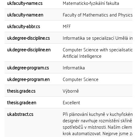
uk.faculty-name.cs
Matematicko-fyzikální fakulta
uk.faculty-name.en
Faculty of Mathematics and Physics
uk.faculty-abbr.cs
MFF
uk.degree-discipline.cs
Informatika se specializací Umělá inte
uk.degree-discipline.en
Computer Science with specialisation 
Artificial Intelligence
uk.degree-program.cs
Informatika
uk.degree-program.en
Computer Science
thesis.grade.cs
Výborně
thesis.grade.en
Excellent
uk.abstract.cs
Při plánování kuchyně v kuchyňském 
designér navrhuje rozmístění skříněk 
spotřebičů v místnosti. Naším cílem je
krok automatizovat. Nejprve jsme zav