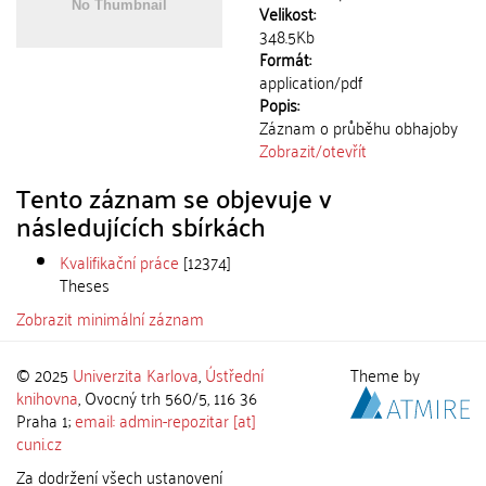
Velikost:
348.5Kb
Formát:
application/pdf
Popis:
Záznam o průběhu obhajoby
Zobrazit/
otevřít
Tento záznam se objevuje v
následujících sbírkách
Kvalifikační práce
[12374]
Theses
Zobrazit minimální záznam
© 2025
Univerzita Karlova
,
Ústřední
Theme by
knihovna
, Ovocný trh 560/5, 116 36
Praha 1;
email: admin-repozitar [at]
cuni.cz
Za dodržení všech ustanovení