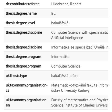
dc.contributor.referee
Hildebrand, Robert
thesis.degree.name
Bc.
thesis.degree.level
bakalářské
thesis.degree.discipline
Computer Science with specialisation 
Artificial Intelligence
thesis.degree.discipline
Informatika se specializací Umělá inte
thesis.degree.program
Informatika
thesis.degree.program
Computer Science
uk.thesis.type
bakalářská práce
uk.taxonomy.organization-
Matematicko-fyzikální fakulta::Informa
cs
ústav Univerzity Karlovy
uk.taxonomy.organization-
Faculty of Mathematics and Physics::
en
Science Institute of Charles University