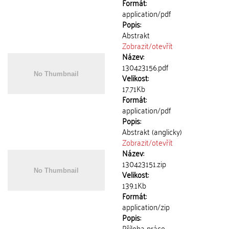
Formát:
application/pdf
Popis:
Abstrakt
Zobrazit/
otevřít
Název:
130423156.pdf
Velikost:
17.71Kb
Formát:
application/pdf
Popis:
Abstrakt (anglicky)
Zobrazit/
otevřít
Název:
130423151.zip
Velikost:
139.1Kb
Formát:
application/zip
Popis:
Příloha práce