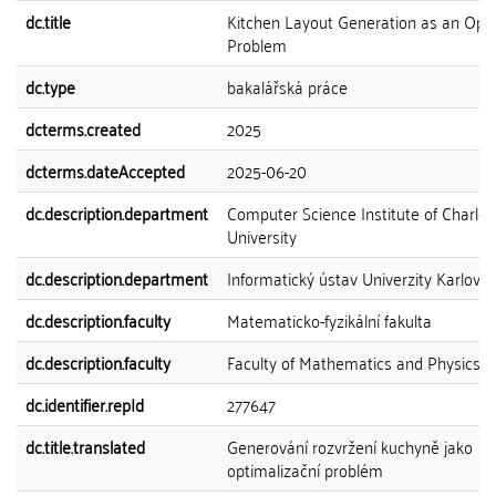
dc.title
Kitchen Layout Generation as an Opti
Problem
dc.type
bakalářská práce
dcterms.created
2025
dcterms.dateAccepted
2025-06-20
dc.description.department
Computer Science Institute of Charles
University
dc.description.department
Informatický ústav Univerzity Karlovy
dc.description.faculty
Matematicko-fyzikální fakulta
dc.description.faculty
Faculty of Mathematics and Physics
dc.identifier.repId
277647
dc.title.translated
Generování rozvržení kuchyně jako
optimalizační problém