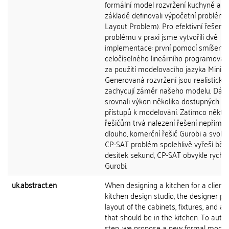
formální model rozvržení kuchyně a n
základě definovali výpočetní problém 
Layout Problem). Pro efektivní řešení 
problému v praxi jsme vytvořili dvě
implementace: první pomocí smíšené
celočíselného lineárního programován
za použití modelovacího jazyka MiniZi
Generovaná rozvržení jsou realistická
zachycují záměr našeho modelu. Dále
srovnali výkon několika dostupných ře
přístupů k modelování. Zatímco někt
řešičům trvá nalezení řešení nepřimě
dlouho, komerční řešič Gurobi a svobo
CP-SAT problém spolehlivě vyřeší bě
desítek sekund, CP-SAT obvykle rychle
Gurobi.
uk.abstract.en
When designing a kitchen for a client 
kitchen design studio, the designer p
layout of the cabinets, fixtures, and a
that should be in the kitchen. To auto
step, we propose a new formal model 