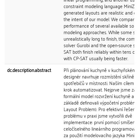
constraint modeling language MiniZin
generated layouts are realistic and ca
the intent of our model. We compare 
performance of several available solv
modeling approaches. While some sol
unrealistically long to finish, the comm
solver Gurobi and the open-source sol
SAT both finish reliably within tens of
with CP-SAT usually being faster.
dc.description.abstract
Při plánování kuchyně v kuchyňském 
designér navrhuje rozmístění skříněk 
spotřebičů v místnosti. Naším cílem je
krok automatizovat. Nejprve jsme zav
formální model rozvržení kuchyně a n
základě definovali výpočetní problém 
Layout Problem). Pro efektivní řešení 
problému v praxi jsme vytvořili dvě
implementace: první pomocí smíšené
celočíselného lineárního programován
za použití modelovacího jazyka MiniZi