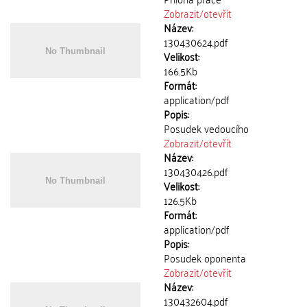
Zobrazit/
otevřít
Název:
130430624.pdf
Velikost:
166.5Kb
Formát:
application/pdf
Popis:
Posudek vedoucího
Zobrazit/
otevřít
Název:
130430426.pdf
Velikost:
126.5Kb
Formát:
application/pdf
Popis:
Posudek oponenta
Zobrazit/
otevřít
Název:
130432604.pdf