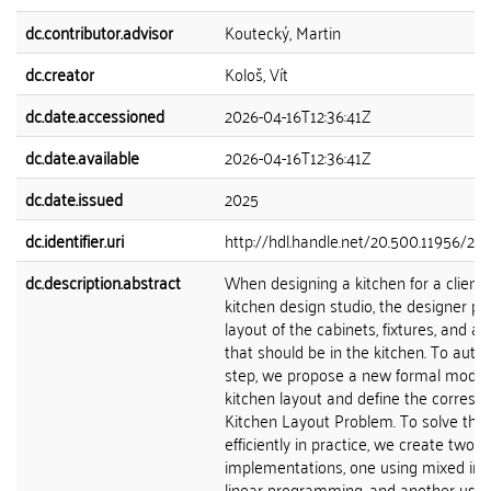
dc.contributor.advisor
Koutecký, Martin
dc.creator
Kološ, Vít
dc.date.accessioned
2026-04-16T12:36:41Z
dc.date.available
2026-04-16T12:36:41Z
dc.date.issued
2025
dc.identifier.uri
http://hdl.handle.net/20.500.11956/20
dc.description.abstract
When designing a kitchen for a client 
kitchen design studio, the designer p
layout of the cabinets, fixtures, and a
that should be in the kitchen. To auto
step, we propose a new formal model 
kitchen layout and define the corresp
Kitchen Layout Problem. To solve thi
efficiently in practice, we create two
implementations, one using mixed int
linear programming, and another usin