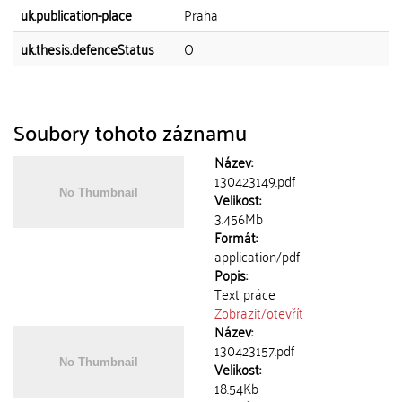
uk.publication-place
Praha
uk.thesis.defenceStatus
O
Soubory tohoto záznamu
Název:
130423149.pdf
Velikost:
3.456Mb
Formát:
application/pdf
Popis:
Text práce
Zobrazit/
otevřít
Název:
130423157.pdf
Velikost:
18.54Kb