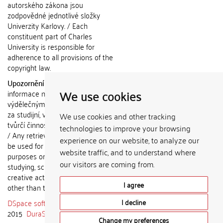
autorského zákona jsou
zodpovědné jednotlivé složky
Univerzity Karlovy. / Each
constituent part of Charles
University is responsible for
adherence to all provisions of the
copyright law.
Upozornění / Notice:
Získané
We use cookies
informace nemohou být použity k
výdělečným účelům nebo vydávány
za studijní, vědeckou nebo jinou
We use cookies and other tracking
tvůrčí činnost jiné osoby než autora.
technologies to improve your browsing
/ Any retrieved information shall not
experience on our website, to analyze our
be used for any commercial
website traffic, and to understand where
purposes or claimed as results of
our visitors are coming from.
studying, scientific or any other
creative activities of any person
I agree
other than the author.
DSpace software
copyright © 2002-
I decline
2015
DuraSpace
Change my preferences