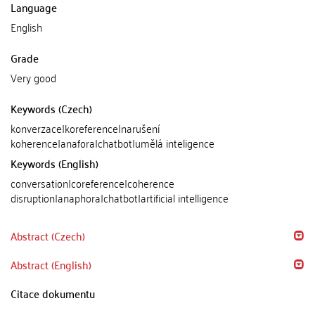
Language
English
Grade
Very good
Keywords (Czech)
konverzace|koreference|narušení
koherence|anafora|chatbot|umělá inteligence
Keywords (English)
conversation|coreference|coherence
disruption|anaphora|chatbot|artificial intelligence
Abstract (Czech)
Abstract (English)
Citace dokumentu