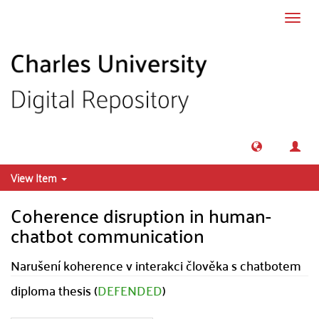
Skip to main content
Toggl
navig
View Item
Coherence disruption in human-
chatbot communication
Narušení koherence v interakci člověka s chatbotem
diploma thesis (
DEFENDED
)